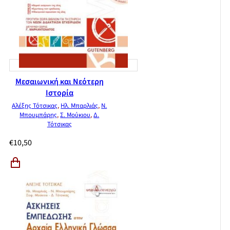
Μεσαιωνική και Νεότερη
Ιστορία
Αλέξης Τότσικας
,
Ηλ. Μπαρλιάς
,
Ν.
Μπουμπάρης
,
Σ. Μούκιου
,
Δ.
Τότσικας
€
10,50