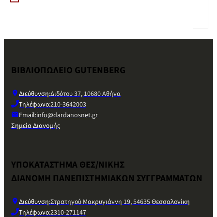
ΒΙΒΛΙΟΠΩΛΕΙΟ GUTENBERG
Διεύθυνση:
Διδότου 37, 10680 Αθήνα
Τηλέφωνο:
210-3642003
Email:
info@dardanosnet.gr
Σημεία Διανομής
ΥΠΟΚΑΤΑΣΤΗΜΑ ΘΕΣ/ΝΙΚΗΣ
ΔΙΑΝΟΜΗ ΠΑΝΕΠΙΣΤΗΜΙΑΚΩΝ ΣΥΓΓΡΑΜΜΑΤΩΝ
Διεύθυνση:
Στρατηγού Μακρυγιάννη 19, 54635 Θεσσαλονίκη
Τηλέφωνο:
2310-271147