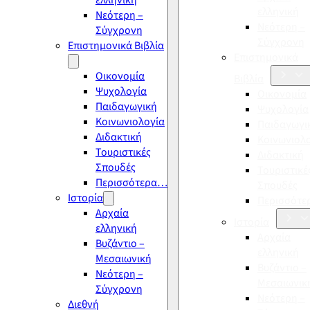
ελληνική
ελληνική
Νεότερη –
Νεότερη –
Σύγχρονη
Σύγχρονη
Επιστημονικά Βιβλία
Επιστημονικά
Οικονομία
Βιβλία
Ψυχολογία
Οικονομία
Παιδαγωγική
Ψυχολογία
Κοινωνιολογία
Παιδαγωγι
Διδακτική
Κοινωνιολ
Τουριστικές
Διδακτική
Σπουδές
Τουριστικέ
Περισσότερα…
Σπουδές
Ιστορία
Περισσότ
Αρχαία
Ιστορία
ελληνική
Αρχαία
Βυζάντιο –
ελληνική
Μεσαιωνική
Βυζάντιο –
Νεότερη –
Μεσαιωνικ
Σύγχρονη
Νεότερη –
Διεθνή