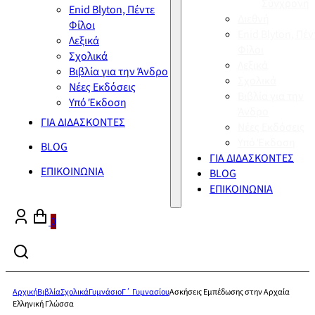
Σύγχρονη
Enid Blyton, Πέντε
Διεθνή
Φίλοι
Enid Blyton, Πέν
Λεξικά
Φίλοι
Σχολικά
Λεξικά
Βιβλία για την Άνδρο
Σχολικά
Νέες Εκδόσεις
Βιβλία για την
Υπό Έκδοση
Άνδρο
ΓΙΑ ΔΙΔΑΣΚΟΝΤΕΣ
Νέες Εκδόσεις
Υπό Έκδοση
BLOG
ΓΙΑ ΔΙΔΑΣΚΟΝΤΕΣ
ΕΠΙΚΟΙΝΩΝΙΑ
BLOG
ΕΠΙΚΟΙΝΩΝΙΑ
0
Αρχική
Βιβλία
Σχολικά
Γυμνάσιο
Γ΄ Γυμνασίου
Ασκήσεις Εμπέδωσης στην Αρχαία
Ελληνική Γλώσσα