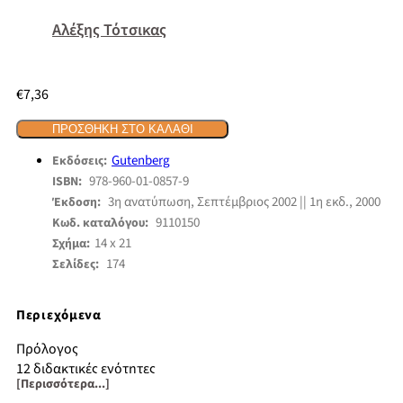
Αλέξης Τότσικας
€
7,36
ΠΡΟΣΘΉΚΗ ΣΤΟ ΚΑΛΆΘΙ
Gutenberg
Εκδόσεις:
978-960-01-0857-9
ISBN:
3η ανατύπωση, Σεπτέμβριος 2002 || 1η εκδ., 2000
Έκδοση:
9110150
Κωδ. καταλόγου:
14 x 21
Σχήμα:
174
Σελίδες:
Περιεχόμενα
Πρόλογος
12 διδακτικές ενότητες
[Περισσότερα...]
Αρριανού, Αλεξάνδρου Ανάβαση