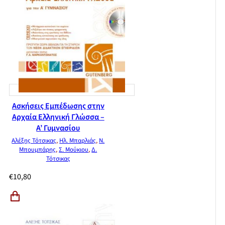
Ασκήσεις Εμπέδωσης στην
Αρχαία Ελληνική Γλώσσα –
Α’ Γυμνασίου
Αλέξης Τότσικας
,
Ηλ. Μπαρλιάς
,
Ν.
Μπουμπάρης
,
Σ. Μούκιου
,
Δ.
Τότσικας
€
10,80