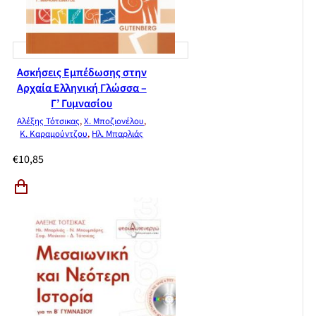
Ασκήσεις Εμπέδωσης στην
Αρχαία Ελληνική Γλώσσα –
Γ’ Γυμνασίου
Αλέξης Τότσικας
,
Χ. Μποζιονέλου
,
Κ. Καραμούντζου
,
Ηλ. Μπαρλιάς
€
10,85