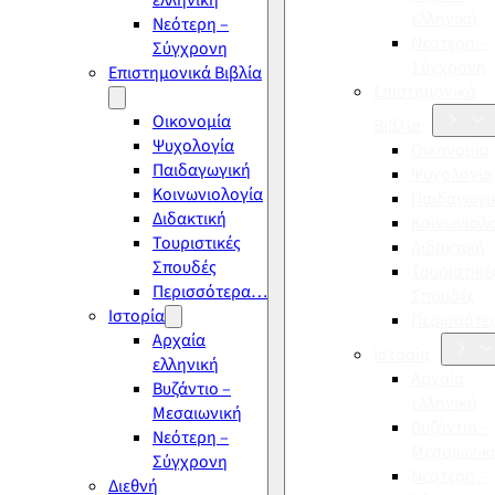
ελληνική
ελληνική
Νεότερη –
Νεότερη –
Σύγχρονη
Σύγχρονη
Επιστημονικά Βιβλία
Επιστημονικά
Οικονομία
Βιβλία
Ψυχολογία
Οικονομία
Παιδαγωγική
Ψυχολογία
Κοινωνιολογία
Παιδαγωγι
Διδακτική
Κοινωνιολ
Τουριστικές
Διδακτική
Σπουδές
Τουριστικέ
Περισσότερα…
Σπουδές
Ιστορία
Περισσότ
Αρχαία
Ιστορία
ελληνική
Αρχαία
Βυζάντιο –
ελληνική
Μεσαιωνική
Βυζάντιο –
Νεότερη –
Μεσαιωνικ
Σύγχρονη
Νεότερη –
Διεθνή