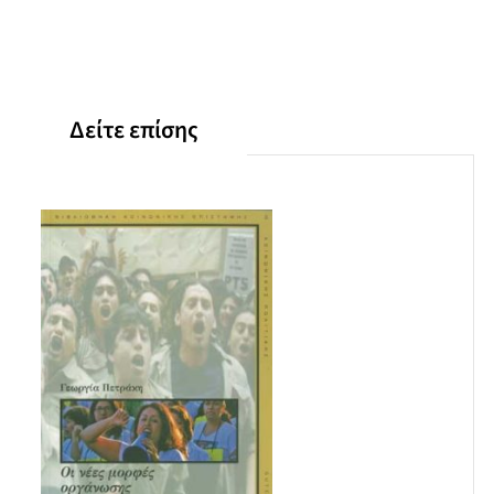
"εργοστάσιο ως σχέδιο επιστροφής"
Τα στάδια των χωρικών στο εργοστάσιο
Η διαμόρφωση βιομηχανικού εργατικού δυναμικού και η
εργοδοσία
Επίλογος
Δείτε επίσης
Σύνοψη
Βιβλιογραφία
Παράρτημα Φωτογραφιών