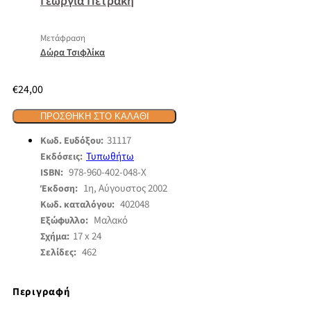
Γεωργία Πετράκη
Μετάφραση
Δώρα Τσιφλίκα
€
24,00
ΠΡΟΣΘΉΚΗ ΣΤΟ ΚΑΛΆΘΙ
31117
Κωδ. Ευδόξου:
Τυπωθήτω
Εκδόσεις:
978-960-402-048-Χ
ISBN:
1η, Αύγουστος 2002
Έκδοση:
402048
Κωδ. καταλόγου:
Μαλακό
Εξώφυλλο:
17 x 24
Σχήμα:
462
Σελίδες:
Περιγραφή