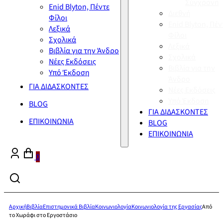
Σύγχρονη
Enid Blyton, Πέντε
Διεθνή
Φίλοι
Enid Blyton, Πέν
Λεξικά
Φίλοι
Σχολικά
Λεξικά
Βιβλία για την Άνδρο
Σχολικά
Νέες Εκδόσεις
Βιβλία για την
Υπό Έκδοση
Άνδρο
ΓΙΑ ΔΙΔΑΣΚΟΝΤΕΣ
Νέες Εκδόσεις
Υπό Έκδοση
BLOG
ΓΙΑ ΔΙΔΑΣΚΟΝΤΕΣ
ΕΠΙΚΟΙΝΩΝΙΑ
BLOG
ΕΠΙΚΟΙΝΩΝΙΑ
0
Αρχική
Βιβλία
Επιστημονικά Βιβλία
Κοινωνιολογία
Κοινωνιολογία της Εργασίας
Από
το Χωράφι στο Εργοστάσιο