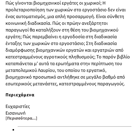
Πώς γίνονται βιομηχανικοί εργάτες οι χωρικοί; Η
προλεταριοποίηση των χωρικών στο εργοστάσιο δεν είναι
ένας αυτοματισμός, μια απλή προσαρμογή. Είναι σύνθετη
κοινωνική διαδικασία. Πώς οι πρώην ανεξάρτητοι
παραγωγοί θα καταλήξουν στη θέση του βιομηχανικού
εργάτη; Πώς παρεμβαίνει η εργοδοσία στη διαδικασία
ένταξης των χωρικών στο εργοστάσιο; Στη διαδικασία
διαμόρφωσης βιομηχανικών εργατών και εργατριών από
κατεστραμμένους αγροτικούς πληθυσμούς; Το παρόν βιβλίο
καταπιάνεται μ’ αυτά τα ερωτήματα στην περίπτωση του
μεταπολεμικού Λαυρίου, του οποίου το εργατικό,
βιομηχανικό προσωπικό αντλήθηκε σε μεγάλο βαθμό από
εσωτερικούς μετανάστες, κατεστραμμένους παραγωγούς.
Περιεχόμενα
Ευχαριστίες
Εισαγωγή
[Περισσότερα...]
Από το μεταλλευτικό στο βιομηχανικό Λαύριο
Οι συνθήκες ένταξης των χωρικών στο εργοστάσιο
Το διάβημα των χωρικών προς το εργοστάσιο: το