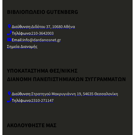
ΒΙΒΛΙΟΠΩΛΕΙΟ GUTENBERG
Διεύθυνση:
Διδότου 37, 10680 Αθήνα
Τηλέφωνο:
210-3642003
Email:
info@dardanosnet.gr
Σημεία Διανομής
ΥΠΟΚΑΤΑΣΤΗΜΑ ΘΕΣ/ΝΙΚΗΣ
ΔΙΑΝΟΜΗ ΠΑΝΕΠΙΣΤΗΜΙΑΚΩΝ ΣΥΓΓΡΑΜΜΑΤΩΝ
Διεύθυνση:
Στρατηγού Μακρυγιάννη 19, 54635 Θεσσαλονίκη
Τηλέφωνο:
2310-271147
ΑΚΟΛΟΥΘΗΣΤΕ ΜΑΣ