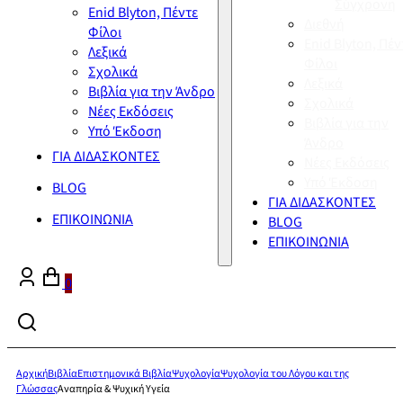
Σύγχρονη
Enid Blyton, Πέντε
Διεθνή
Φίλοι
Enid Blyton, Πέν
Λεξικά
Φίλοι
Σχολικά
Λεξικά
Βιβλία για την Άνδρο
Σχολικά
Νέες Εκδόσεις
Βιβλία για την
Υπό Έκδοση
Άνδρο
ΓΙΑ ΔΙΔΑΣΚΟΝΤΕΣ
Νέες Εκδόσεις
Υπό Έκδοση
BLOG
ΓΙΑ ΔΙΔΑΣΚΟΝΤΕΣ
ΕΠΙΚΟΙΝΩΝΙΑ
BLOG
ΕΠΙΚΟΙΝΩΝΙΑ
0
Αρχική
Βιβλία
Επιστημονικά Βιβλία
Ψυχολογία
Ψυχολογία του Λόγου και της
Γλώσσας
Αναπηρία & Ψυχική Υγεία