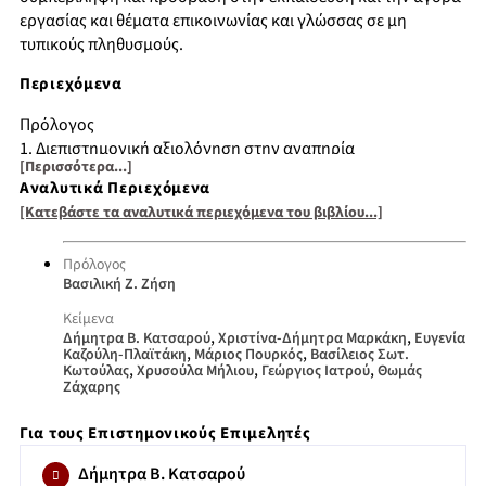
εργασίας και θέματα επικοινωνίας και γλώσσας σε μη
τυπικούς πληθυσμούς.
Περιεχόμενα
Πρόλογος
1. Διεπιστημονική αξιολόγηση στην αναπηρία
[Περισσότερα...]
2. Σύνδεση των προβλημάτων στον εργασιακό χώρο στα
Αναλυτικά Περιεχόμενα
άτομα με αναπηρίες με τον επαγγελματικό τους
[Κατεβάστε τα αναλυτικά περιεχόμενα του βιβλίου...]
προσανατολισμό στο λύκειο
3. ΛΟΑΤΚΙ και ψυχική υγεία: σύγχρονες προκλήσεις στην
Πρόλογος
εποχή των ραγδαίων αλλαγών και δυνατότητες
Βασιλική Ζ. Ζήση
ψυχοπαιδαγωγικής πρόληψης και υποστήριξης
4. «Μικρές» και «μεγάλες» μεταβάσεις στην καθημερινότητα
Κείμενα
,
,
του συμπεριληπτικού σχολείου
Δήμητρα Β. Κατσαρού
Χριστίνα-Δήμητρα Μαρκάκη
Ευγενία
,
,
Καζούλη-Πλαϊτάκη
Μάριος Πουρκός
Βασίλειος Σωτ.
5. Σύνδρομο Fragile X και γλωσσικές δεξιότητες
,
,
,
Κωτούλας
Χρυσούλα Μήλιου
Γεώργιος Ιατρού
Θωμάς
6. H χρήση φραστικών ρημάτων (Phrasal verbs) από μη
Ζάχαρης
φυσικούς ομιλητές της αγγλικής
Για τους Επιστημονικούς Επιμελητές
7. Σεξουαλικότητα και αναπηρία: Στάσεις και αντιλήψεις της
κοινωνίας, στιγματισμός και σεξουαλική αγωγή
Δήμητρα Β. Κατσαρού
8. Μελέτη συνεπειών της επιβάρυνσης των ψυχικών