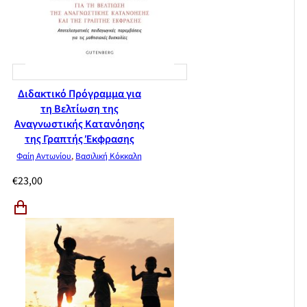
Διδακτικό Πρόγραμμα για
τη Βελτίωση της
Αναγνωστικής Κατανόησης
της Γραπτής Έκφρασης
Φαίη Αντωνίου
,
Βασιλική Κόκκαλη
€
23,00