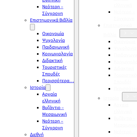
ελληνική
ελληνική
Νεότερη –
Νεότερη –
Σύγχρονη
Σύγχρονη
Επιστημονικά Βιβλία
Επιστημονικά
Οικονομία
Βιβλία
Ψυχολογία
Οικονομία
Παιδαγωγική
Ψυχολογία
Κοινωνιολογία
Παιδαγωγι
Διδακτική
Κοινωνιολ
Τουριστικές
Διδακτική
Σπουδές
Τουριστικέ
Περισσότερα…
Σπουδές
Ιστορία
Περισσότ
Αρχαία
Ιστορία
ελληνική
Αρχαία
Βυζάντιο –
ελληνική
Μεσαιωνική
Βυζάντιο –
Νεότερη –
Μεσαιωνικ
Σύγχρονη
Νεότερη –
Διεθνή