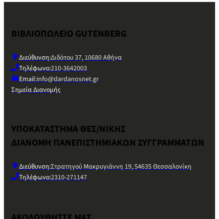
ΒΙΒΛΙΟΠΩΛΕΙΟ GUTENBERG
Διεύθυνση:
Διδότου 37, 10680 Αθήνα
Τηλέφωνο:
210-3642003
Email:
info@dardanosnet.gr
Σημεία Διανομής
ΥΠΟΚΑΤΑΣΤΗΜΑ ΘΕΣ/ΝΙΚΗΣ
ΔΙΑΝΟΜΗ ΠΑΝΕΠΙΣΤΗΜΙΑΚΩΝ ΣΥΓΓΡΑΜΜΑΤΩΝ
Διεύθυνση:
Στρατηγού Μακρυγιάννη 19, 54635 Θεσσαλονίκη
Τηλέφωνο:
2310-271147
ΑΚΟΛΟΥΘΗΣΤΕ ΜΑΣ