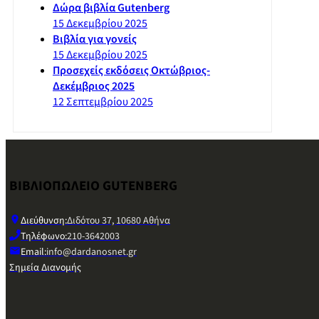
Δώρα βιβλία Gutenberg
15 Δεκεμβρίου 2025
Βιβλία για γονείς
15 Δεκεμβρίου 2025
Προσεχείς εκδόσεις Οκτώβριος-
Δεκέμβριος 2025
12 Σεπτεμβρίου 2025
ΒΙΒΛΙΟΠΩΛΕΙΟ GUTENBERG
Διεύθυνση:
Διδότου 37, 10680 Αθήνα
Τηλέφωνο:
210-3642003
Email:
info@dardanosnet.gr
Σημεία Διανομής