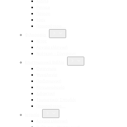
Aldina
Pessoa
Ποίηση
Ίψεν
Περισσότερα…
Φιλοσοφία
Νίτσε
Αρχαία ελληνική
Νεότερη – Σύγχρονη
Επιστημονικά Βιβλία
Οικονομία
Ψυχολογία
Παιδαγωγική
Κοινωνιολογία
Διδακτική
Τουριστικές Σπουδές
Περισσότερα…
Ιστορία
Αρχαία ελληνική