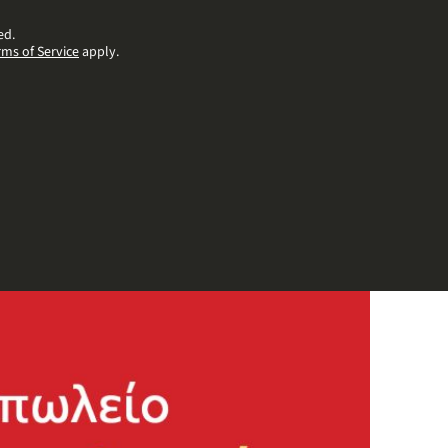
ed.
rms of Service
apply.