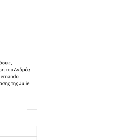
όσεις,
ώση του Ανδρέα
 Fernando
σης της Julie