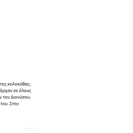
 της κολοκύθας;
πήρχαν σε όλους
ν του Διονύσου.
άτου. Στην