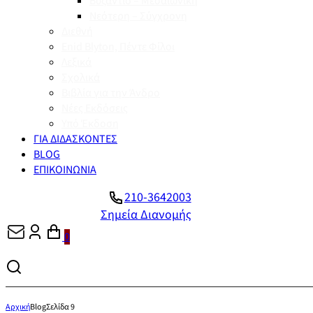
Βυζάντιο – Μεσαιωνική
Νεότερη – Σύγχρονη
Διεθνή
Enid Blyton, Πέντε Φίλοι
Λεξικά
Σχολικά
Βιβλία για την Άνδρο
Νέες Εκδόσεις
Υπό Έκδοση
ΓΙΑ ΔΙΔΑΣΚΟΝΤΕΣ
BLOG
ΕΠΙΚΟΙΝΩΝΙΑ
210-3642003
Σημεία Διανομής
0
Αρχική
Blog
Σελίδα 9