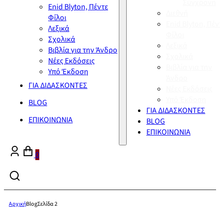
Σύγχρονη
Enid Blyton, Πέντε
Διεθνή
Φίλοι
Enid Blyton, Πέν
Λεξικά
Φίλοι
Σχολικά
Λεξικά
Βιβλία για την Άνδρο
Σχολικά
Νέες Εκδόσεις
Βιβλία για την
Υπό Έκδοση
Άνδρο
ΓΙΑ ΔΙΔΑΣΚΟΝΤΕΣ
Νέες Εκδόσεις
Υπό Έκδοση
BLOG
ΓΙΑ ΔΙΔΑΣΚΟΝΤΕΣ
ΕΠΙΚΟΙΝΩΝΙΑ
BLOG
ΕΠΙΚΟΙΝΩΝΙΑ
0
Αρχική
Blog
Σελίδα 2