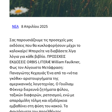
ΝΕΑ
8 Απριλίου 2025
Σας παρουσιάζουμε τις προσεχείς μας
εκδόσεις που θα κυκλοφορήσουν μέχρι το
καλοκαίρι! Μπορείτε να διαβάσετε λίγα
λόγια για κάθε βιβλίο. ΠΡΟΣΕΧΕΙΣ
ΕΚΔΟΣΕΙΣ ORBIS LITERӔ William Faulkner,
Φως τον Αύγουστο Μετάφραση:
Παναγιώτης Κεχαγιάς Ένα από τα «νότια
γκόθικ» αριστουργήματα της
αμερικανικής λογοτεχνίας. Ο Γουίλιαμ
Φόκνερ διερευνά ζητήματα φύλου,
ταξικών διαφορών, ρατσισμού, ενώ με
απαράμιλλη τόλμη και οξυδέρκεια
εμβαθύνει στη φύση του κακού. Τα
φαντάσματα του παρελθόντος