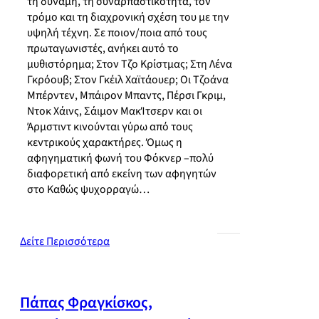
τη δύναμη, τη συναρπαστικότητα, τον
τρόμο και τη διαχρονική σχέση του με την
υψηλή τέχνη. Σε ποιον/ποια από τους
πρωταγωνιστές, ανήκει αυτό το
μυθιστόρημα; Στον Τζο Κρίστμας; Στη Λένα
Γκρόουβ; Στον Γκέιλ Χαϊτάουερ; Οι Τζοάνα
Μπέρντεν, Μπάιρον Μπαντς, Πέρσι Γκριμ,
Ντοκ Χάινς, Σάιμον ΜακΊτσερν και οι
Άρμστιντ κινούνται γύρω από τους
κεντρικούς χαρακτήρες. Όμως η
αφηγηματική φωνή του Φόκνερ –πολύ
διαφορετική από εκείνη των αφηγητών
στο Καθώς ψυχορραγώ…
Δείτε Περισσότερα
Πάπας Φραγκίσκος,