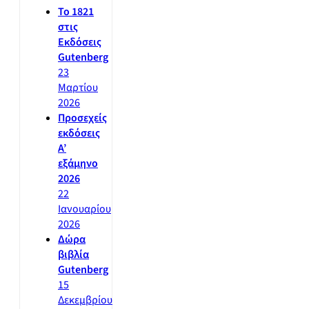
Το 1821
στις
Εκδόσεις
Gutenberg
23
Μαρτίου
2026
Προσεχείς
εκδόσεις
Α’
εξάμηνο
2026
22
Ιανουαρίου
2026
Δώρα
βιβλία
Gutenberg
15
Δεκεμβρίου