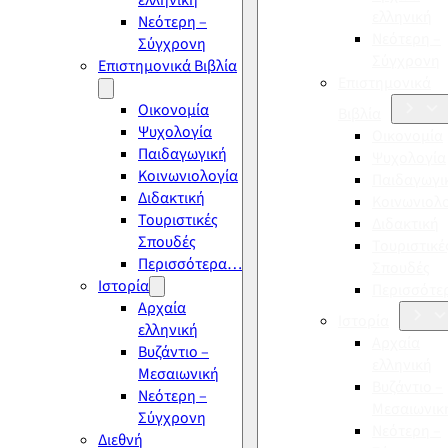
ελληνική
ελληνική
Νεότερη –
Νεότερη –
Σύγχρονη
Σύγχρονη
Επιστημονικά Βιβλία
Επιστημονικά
Οικονομία
Βιβλία
Ψυχολογία
Οικονομία
Παιδαγωγική
Ψυχολογία
Κοινωνιολογία
Παιδαγωγι
Διδακτική
Κοινωνιολ
Τουριστικές
Διδακτική
Σπουδές
Τουριστικέ
Περισσότερα…
Σπουδές
Ιστορία
Περισσότ
Αρχαία
Ιστορία
ελληνική
Αρχαία
Βυζάντιο –
ελληνική
Μεσαιωνική
Βυζάντιο –
Νεότερη –
Μεσαιωνικ
Σύγχρονη
Νεότερη –
Διεθνή