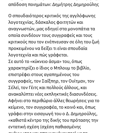
απόδοση ποιημάτων: Δημήτρης Δημηρούλης
Ο σπουδαιότερος κριτικός της αγγλόφωνης
λογοτεχνίας, δάσκαλος φοιτητών και
αναγνωστών, μας οδηγεί στα μονοπάτια τα
οποία συνδέουν τους συγγραφείς και τους
κριτικούς που τον ενέπνευσαν σε όλη του ζωή
προκειμένου να δείξει τι είναι σπουδαία
λογοτεχνία και πώς γράφεται.
Σε αυτό το «κύκνειο άσμα» του, όπως
χαρακτηρίζει ο ίδιος ο Μπλουμ το βιβλίο,
επιστρέφει στους αγαπημένους του
συγγραφείς, τον Σαίξπηρ, τον Ουίτμαν, τον
Σέλεϊ, τον Γέιτς και πολλούς άλλους, και
ανακαλύπτει νέες εκπληκτικές διασυνδέσεις.
Αφήνει στο περιθώριο άλλες θεωρήσεις για το
κείμενο, τον συγγραφέα, το κοινό και, όπως
γράφει στην εισαγωγή του ο Δ. Δημηρούλης,
«καθιστά κέντρο της δικής του πρότασης την
εντατική σχέση (σχέση παθιασμένης