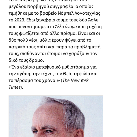
μεγάλου Νορβηγού συγγραφέα, ο οποίος
τιμήθηκε με το βραβείο Νόμπελ Λογοτεχνίας
το 2023. Εδώ ξαναβρίσκουμε τους δύο Άσλε
που συναντήσαμε στο
Άλλο όνομα
και η σχέση
τους φωτίζεται από άλλο πρίσμα. Είναι και οι
δύο πολύ νέοι, μόλις έχουν φύγει από το
πατρικό τους σπίτι και, παρά τα προβλήματά
τους, αισθάνονται έτοιμοι να χαράξουν τον
δικό τους δρόμο.
«Ένα εξαίσιο μεταφυσικό μυθιστόρημα για
την αγάπη, την τέχνη, τον Θεό, τη φιλία και
το πέρασμα του χρόνου» (
The New York
Times
).