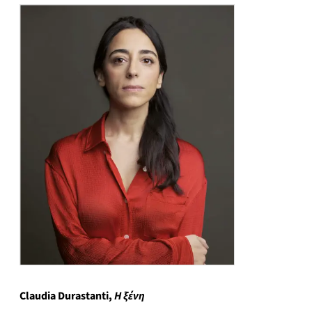
Claudia Durastanti
,
Η ξένη