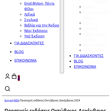
Σύγχρονη
Enid Blyton, Πέντε
Διεθνή
Φίλοι
Enid Blyton, Πέν
Λεξικά
Φίλοι
Σχολικά
Λεξικά
Βιβλία για την Άνδρο
Σχολικά
Νέες Εκδόσεις
Βιβλία για την
Υπό Έκδοση
Άνδρο
ΓΙΑ ΔΙΔΑΣΚΟΝΤΕΣ
Νέες Εκδόσεις
Υπό Έκδοση
BLOG
ΓΙΑ ΔΙΔΑΣΚΟΝΤΕΣ
ΕΠΙΚΟΙΝΩΝΙΑ
BLOG
ΕΠΙΚΟΙΝΩΝΙΑ
0
Αρχική
ΝΕΑ
Προσεχείς εκδόσεις Οκτώβριος-Δεκέμβριος 2024
/
/
Προσεχείς εκδόσεις Οκτώβριος-Δεκέμβριος