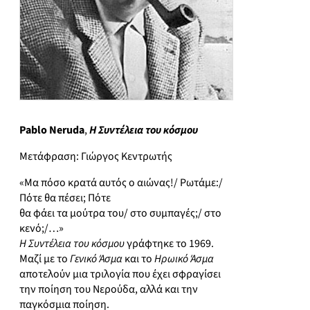
Pablo Neruda
,
Η Συντέλεια του κόσμου
Μετάφραση: Γιώργος Κεντρωτής
«Μα πόσο κρατά αυτός ο αιώνας!/ Ρωτάμε:/
Πότε θα πέσει; Πότε
θα φάει τα μούτρα του/ στο συμπαγές;/ στο
κενό;/…»
Η Συντέλεια του κόσμου
γράφτηκε το 1969.
Μαζί με το
Γενικό Άσμα
και το
Ηρωικό Άσμα
αποτελούν μια τριλογία που έχει σφραγίσει
την ποίηση του Νερούδα, αλλά και την
παγκόσμια ποίηση.