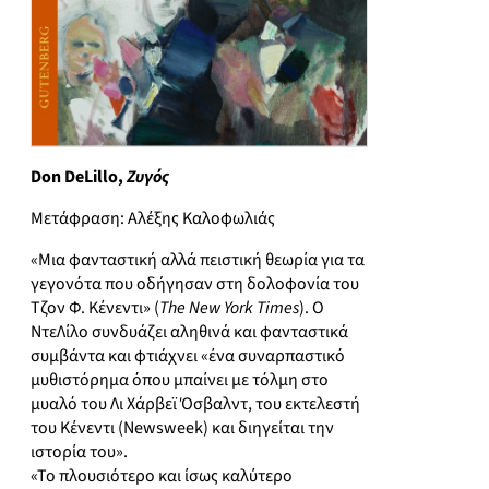
Don DeLillo,
Ζυγός
Μετάφραση: Αλέξης Καλοφωλιάς
«Μια φανταστική αλλά πειστική θεωρία για τα
γεγονότα που οδήγησαν στη δολοφονία του
Τζον Φ. Κένεντι» (
The New York Times
). Ο
ΝτεΛίλο συνδυάζει αληθινά και φανταστικά
συμβάντα και φτιάχνει «ένα συναρπαστικό
μυθιστόρημα όπου μπαίνει με τόλμη στο
μυαλό του Λι Χάρβεϊ Όσβαλντ, του εκτελεστή
του Κένεντι (Newsweek) και διηγείται την
ιστορία του».
«Το πλουσιότερο και ίσως καλύτερο