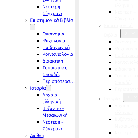
ελληνική
ελληνική
Νεότερη –
Νεότερη –
Σύγχρονη
Σύγχρονη
Επιστημονικά Βιβλία
Επιστημονικά
Οικονομία
Βιβλία
Ψυχολογία
Οικονομία
Παιδαγωγική
Ψυχολογία
Κοινωνιολογία
Παιδαγωγι
Διδακτική
Κοινωνιολ
Τουριστικές
Διδακτική
Σπουδές
Τουριστικέ
Περισσότερα…
Σπουδές
Ιστορία
Περισσότ
Αρχαία
Ιστορία
ελληνική
Αρχαία
Βυζάντιο –
ελληνική
Μεσαιωνική
Βυζάντιο –
Νεότερη –
Μεσαιωνικ
Σύγχρονη
Νεότερη –
Διεθνή