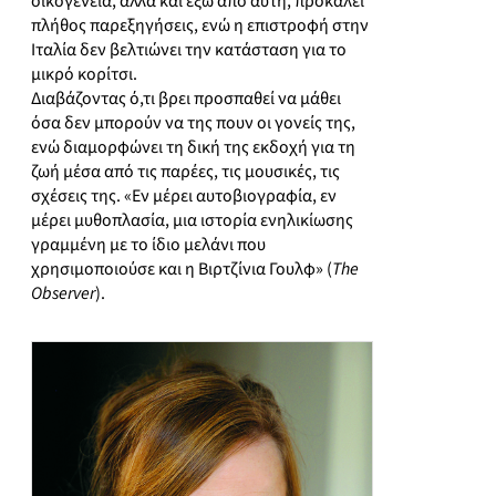
οικογένεια, αλλά και έξω από αυτή, προκαλεί
πλήθος παρεξηγήσεις, ενώ η επιστροφή στην
Ιταλία δεν βελτιώνει την κατάσταση για το
μικρό κορίτσι.
Διαβάζοντας ό,τι βρει προσπαθεί να μάθει
όσα δεν μπορούν να της πουν οι γονείς της,
ενώ διαμορφώνει τη δική της εκδοχή για τη
ζωή μέσα από τις παρέες, τις μουσικές, τις
σχέσεις της. «Εν μέρει αυτοβιογραφία, εν
μέρει μυθοπλασία, μια ιστορία ενηλικίωσης
γραμμένη με το ίδιο μελάνι που
χρησιμοποιούσε και η Βιρτζίνια Γουλφ» (
The
Observer
).