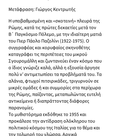
Μετάφραση: Γιώργος Κεντρωτής
Η υποβαθμισμένη και «σκοτεινή» πλευρά της
Ρώμης, κατά τις πρώτες δεκαετίες μετά τον
Β΄ Παγκόσμιο Πόλεμο, με την ιδιαίτερη ματιά
του Πιερ Πάολο Παζολίνι (1922-1975). Ο
συγγραφέας και κορυφαίος σκηνοθέτης
καταγράφει τις περιπέτειες του μικρού
Σγουρομάλλη και ζωντανεύει έναν κόσμο που
ο ίδιος γνώριζε καλά, αλλά η εξουσία άργησε
πολύ ν’ αντιμετωπίσει τα προβλήματά του. Τα
αλάνια, φτωχοί πιτσιρικάδες, τριγυρνούν σε
μικρές ομάδες ή και συμμορίες στα περίχωρα
της Ρώμης, παίζοντας, μεταπωλώντας ευτελή
αντικείμενα ή διαπράττοντας διάφορες
παρανομίες.
Το μυθιστόρημα εκδόθηκε το 1955 και
προκάλεσε την αντίδραση ολόκληρου του
πολιτικού κόσμου της Ιταλίας για το θέμα και
την τολμηρή του γλώσσα. Αρχικά