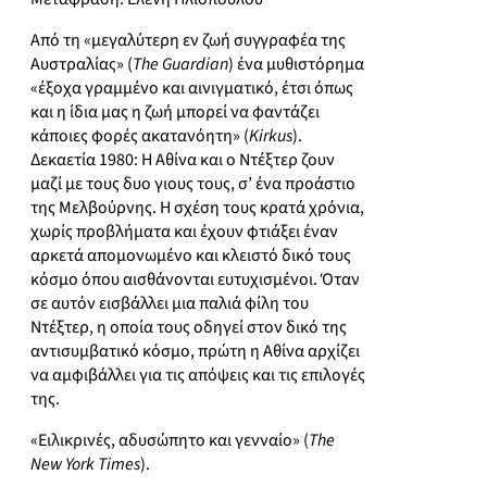
Από τη «μεγαλύτερη εν ζωή συγγραφέα της
Αυστραλίας» (
The Guardian
) ένα μυθιστόρημα
«έξοχα γραμμένο και αινιγματικό, έτσι όπως
και η ίδια μας η ζωή μπορεί να φαντάζει
κάποιες φορές ακατανόητη» (
Kirkus
).
Δεκαετία 1980: Η Αθίνα και ο Ντέξτερ ζουν
μαζί με τους δυο γιους τους, σ’ ένα προάστιο
της Μελβούρνης. Η σχέση τους κρατά χρόνια,
χωρίς προβλήματα και έχουν φτιάξει έναν
αρκετά απομονωμένο και κλειστό δικό τους
κόσμο όπου αισθάνονται ευτυχισμένοι. Όταν
σε αυτόν εισβάλλει μια παλιά φίλη του
Ντέξτερ, η οποία τους οδηγεί στον δικό της
αντισυμβατικό κόσμο, πρώτη η Αθίνα αρχίζει
να αμφιβάλλει για τις απόψεις και τις επιλογές
της.
«Ειλικρινές, αδυσώπητο και γενναίο» (
The
New York Times
).