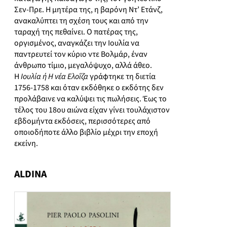
Σεν-Πρε. Η μητέρα της, η βαρόνη Ντ’ Ετάνζ,
ανακαλύπτει τη σχέση τους και από την
ταραχή της πεθαίνει. Ο πατέρας της,
οργισμένος, αναγκάζει την Ιουλία να
παντρευτεί τον κύριο ντε Βολμάρ, έναν
άνθρωπο τίμιο, μεγαλόψυχο, αλλά άθεο.
Η
Ιουλία ή Η νέα Ελοΐζα
γράφτηκε τη διετία
1756-1758 και όταν εκδόθηκε ο εκδότης δεν
προλάβαινε να καλύψει τις πωλήσεις. Έως το
τέλος του 18ου αιώνα είχαν γίνει τουλάχιστον
εβδομήντα εκδόσεις, περισσότερες από
οποιοδήποτε άλλο βιβλίο μέχρι την εποχή
εκείνη.
ALDINA