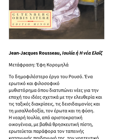
Jean-Jacques Rousseau,
Ιουλία ή Η νέα Ελοΐζ
Μετάφραση: Έφη Κορομηλά
Το δημοφιλέστερο έργο του Ρουσό. Ένα
ερωτικό και φιλοσοφικό
μυθιστόρημα όπου διατυπώνει νέες για την
εποχή του ιδέες σχετικά με την ελευθερία και
τις ταξικές διακρίσεις, τις δεισιδαιμονίες και
τη μισαλλοδοξία, τον έρωτα και τη φύση.
Η νεαρή Ιουλία, από αριστοκρατική
οικογένεια, με βαθιά θρησκευτική πίστη,
ερωτεύεται παράφορα τον ταπεινής
καταγωγής παιδαγωγό της, τον γοητευτικό