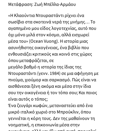
Μετάφραση: Ζωή Μπέλλα-Αρμάου
«Η Κλαούντια Ντουραστάντι ρίχνει ένα
σωσίβιο στα σκοτεινά νερά της μνήμης… Το
αγαπημένο μου είδος λογοτεχνίας, αυτό που
όχι μόνο μιλά στον κόσμο, αλλά εισχωρεί
μέσα του» (Ocean Vuong). Η ιστορία μιας
ασυνήθιστης οικογένειας, ένα βιβλίο που
ενθουσιάζει κριτικούς και κοινό στις χώρες
όπου μεταφράζεται, σε
μεγάλο βαθμό η ιστορία της ίδιας της
Ντουραστάντι (γενν. 1984) σε μια αφήγηση με
πνεύμα, χιούμορ και σαρκασμό. Πώς είναι να
αισθάνεσαι ξένη ακόμα και μέσα στην ίδια
σου την οικογένεια ή τον τόπο σου; Και ποιος
είναι αυτός ο τόπος;
Ένα ζευγάρι κωφών, μεταναστεύει από ένα
μικρό ιταλικό χωριό στο Μπρούκλιν, όπου
γεννιέται η κόρη τους. Δεν της μαθαίνουν τη
νοηματική, η επικοινωνία μέσα στην