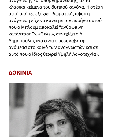
ανάγνωσης και απομνημόνευσης) με τα
κλασικά κείμενα του δυτικού κανόνα. Η σχέση
αυτή υπήρξε εξόχως βιωματική, αφού η
ανάγνωση είχε να κάνει με τον πυρήνα αυτού
που ο Μπλουμ αποκαλεί “ανθρώπινη
κατάσταση”». «Θέλει», συνεχίζει ο Δ.
Δημηρούλης «να είναι ο μεσολαβητής
ανάμεσα στο κοινό των αναγνωστών και σε
αυτό που ο ίδιος θεωρεί Υψηλή Λογοτεχνία».
ΔΟΚΙΜΙΑ