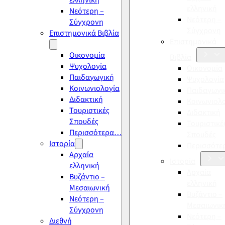
ελληνική
ελληνική
Νεότερη –
Νεότερη –
Σύγχρονη
Σύγχρονη
Επιστημονικά Βιβλία
Επιστημονικά
Οικονομία
Βιβλία
Ψυχολογία
Οικονομία
Παιδαγωγική
Ψυχολογία
Κοινωνιολογία
Παιδαγωγι
Διδακτική
Κοινωνιολ
Τουριστικές
Διδακτική
Σπουδές
Τουριστικέ
Περισσότερα…
Σπουδές
Ιστορία
Περισσότ
Αρχαία
Ιστορία
ελληνική
Αρχαία
Βυζάντιο –
ελληνική
Μεσαιωνική
Βυζάντιο –
Νεότερη –
Μεσαιωνικ
Σύγχρονη
Νεότερη –
Διεθνή