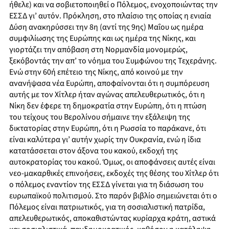
ήθελε) και να σοβιετοποιηθεί ο Πόλεμος, ενοχοποιώντας την
ΕΣΣΔ γι’ αυτόν. Πρόκληση, στο πλαίσιο της οποίας η ενιαία
Δύση ανακηρύσσει την 8η (αντί της 9ης) Μαΐου ως ημέρα
συμφιλίωσης της Ευρώπης και ως ημέρα της Νίκης, και
γιορτάζει την απόβαση στη Νορμανδία μονομερώς,
ξεκόβοντάς την απ’ το νόημα του Συμφώνου της Τεχεράνης.
Ενώ στην 60ή επέτειο της Νίκης, από κοινού με την
ανανήψασα νέα Ευρώπη, αποφαίνονται ότι η συμπόρευση
αυτής με τον Χίτλερ ήταν αγώνας απελευθερωτικός, ότι η
Νίκη δεν έφερε τη δημοκρατία στην Ευρώπη, ότι η πτώση
του τείχους του Βερολίνου σήμαινε την εξάλειψη της
δικτατορίας στην Ευρώπη, ότι η Ρωσσία το παράκανε, ότι
είναι καλύτερα γι’ αυτήν χωρίς την Ουκρανία, ενώ η ίδια
κατατάσσεται στον άξονα του κακού, εκδοχή της
αυτοκρατορίας του κακού. Όμως, οι αποφάνσεις αυτές είναι
νεο-μακαρθικές επινοήσεις, εκδοχές της θέσης του Χίτλερ ότι
ο πόλεμος εναντίον της ΕΣΣΔ γίνεται για τη διάσωση του
ευρωπαϊκού πολιτισμού. Στο παρόν βιβλίο σημειώνεται ότι ο
Πόλεμος είναι πατριωτικός, για τη σοσιαλιστική πατρίδα,
απελευθερωτικός, αποκαθιστώντας κυρίαρχα κράτη, αστικά