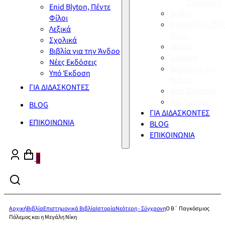
Σύγχρονη
Enid Blyton, Πέντε
Διεθνή
Φίλοι
Enid Blyton, Πέν
Λεξικά
Φίλοι
Σχολικά
Λεξικά
Βιβλία για την Άνδρο
Σχολικά
Νέες Εκδόσεις
Βιβλία για την
Υπό Έκδοση
Άνδρο
ΓΙΑ ΔΙΔΑΣΚΟΝΤΕΣ
Νέες Εκδόσεις
Υπό Έκδοση
BLOG
ΓΙΑ ΔΙΔΑΣΚΟΝΤΕΣ
ΕΠΙΚΟΙΝΩΝΙΑ
BLOG
ΕΠΙΚΟΙΝΩΝΙΑ
0
Αρχική
Βιβλία
Επιστημονικά Βιβλία
Ιστορία
Νεότερη - Σύγχρονη
Ο Β΄ Παγκόσμιος
Πόλεμος και η Μεγάλη Νίκη