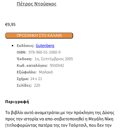
Πέτρος Ντούσκος
€
9,95
ΠΡΟΣΘΉΚΗ ΣΤΟ ΚΑΛΆΘΙ
Gutenberg
Εκδόσεις:
978-960-01-1060-9
ISBN:
1η, Σεπτέμβριος 2005
Έκδοση:
9550542
Κωδ. καταλόγου:
Μαλακό
Εξώφυλλο:
14 x 21
Σχήμα:
220
Σελίδες:
Περιγραφή
Το βιβλίο αυτό αναμετράται με την πρόκληση της Δύσης
προς την ιστορία να απο-σοβιετοποιηθεί η Μεγάλη Νίκη
(τιτλοφορώντας πατέρα της τον Τσόρτσιλ, που δεν την