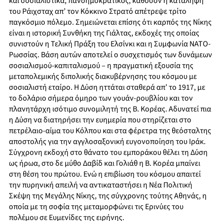
και σοσιαλιστικά, πανδημοκρατικός, καθόσον η κατάληψη
του Ράιχσταχ απ’ τον Κόκκινο Στρατό απέτρεψε τρίτο
παγκόσμιο πόλεμο. Σημειώνεται επίσης ότι καρπός της Νίκης
είναι η ιστορική Συνθήκη της Γιάλτας, εκδοχές της οποίας
συνιστούν η Τελική Πράξη του Ελσίνκι και η Συμφωνία ΝΑΤΟ-
Ρωσσίας. Βάση αυτών αποτελεί ο συσχετισμός των δυνάμεων
σοσιαλισμού-καπιταλισμού – η πραγματική εξουσία της
μεταπολεμικής διπολικής διακυβέρνησης του κόσμου με
σοσιαλιστή εταίρο. Η Δύση ηττάται σταθερά απ’ το 1917, με
το δολάριο σήμερα όμηρο των γουάν-ρουβλίου και τον
πλανητάρχη ισότιμο συνομιλητή της Β. Κορέας. Αδυνατεί πια
η Δύση να διατηρήσει την ευημερία που στηρίζεται στο
πετρέλαιο-αίμα του Κόλπου και στα φέρετρα της θεόσταλτης
αποστολής για την αγγλοσαξονική ευγονοποίηση του Ιράκ.
Σύγχρονη εκδοχή στο θάνατο του εμποράκου θέλει τη Δύση
ως ήρωα, στο δε μύθο Δαβίδ και Γολιάθ η Β. Κορέα μπαίνει
στη θέση του πρώτου. Ενώ η επιβίωση του κόσμου απαιτεί
την πυρηνική απειλή να αντικαταστήσει η Νέα Πολιτική
Σκέψη της Μεγάλης Νίκης, της σύγχρονης τούτης Αθηνάς, η
οποία με τη σοφία της μεταμορφώνει τις Ερινύες του
πολέμου σε Ευμενίδες της ειρήνης.