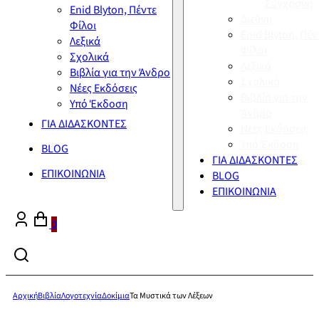
Σύγχρονη
Enid Blyton, Πέντε
Διεθνή
Φίλοι
Enid Blyton, Πέν
Λεξικά
Φίλοι
Σχολικά
Λεξικά
Βιβλία για την Άνδρο
Σχολικά
Νέες Εκδόσεις
Βιβλία για την
Υπό Έκδοση
Άνδρο
ΓΙΑ ΔΙΔΑΣΚΟΝΤΕΣ
Νέες Εκδόσεις
Υπό Έκδοση
BLOG
ΓΙΑ ΔΙΔΑΣΚΟΝΤΕΣ
ΕΠΙΚΟΙΝΩΝΙΑ
BLOG
ΕΠΙΚΟΙΝΩΝΙΑ
0
Αρχική
Βιβλία
Λογοτεχνία
Δοκίμια
Τα Μυστικά των Λέξεων