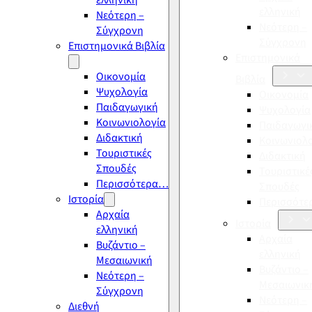
ελληνική
ελληνική
Νεότερη –
Νεότερη –
Σύγχρονη
Σύγχρονη
Επιστημονικά Βιβλία
Επιστημονικά
Οικονομία
Βιβλία
Ψυχολογία
Οικονομία
Παιδαγωγική
Ψυχολογία
Κοινωνιολογία
Παιδαγωγι
Διδακτική
Κοινωνιολ
Τουριστικές
Διδακτική
Σπουδές
Τουριστικέ
Περισσότερα…
Σπουδές
Ιστορία
Περισσότ
Αρχαία
Ιστορία
ελληνική
Αρχαία
Βυζάντιο –
ελληνική
Μεσαιωνική
Βυζάντιο –
Νεότερη –
Μεσαιωνικ
Σύγχρονη
Νεότερη –
Διεθνή