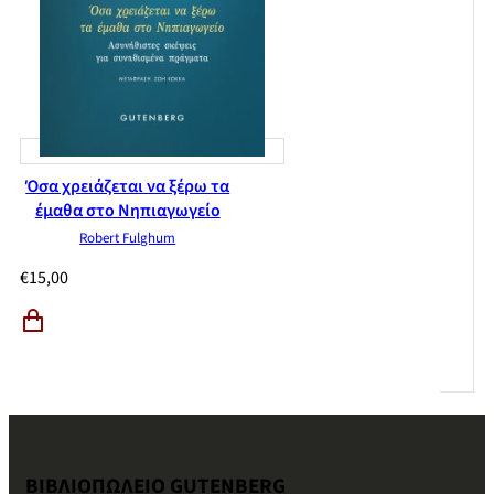
Όσα χρειάζεται να ξέρω τα
έμαθα στο Νηπιαγωγείο
Robert Fulghum
€
15,00
ΒΙΒΛΙΟΠΩΛΕΙΟ GUTENBERG