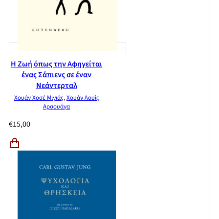
Η Ζωή όπως την Αφηγείται
ένας Σάπιενς σε έναν
Νεάντερταλ
Χουάν Χοσέ Μιγιάς
,
Χουάν Λουίς
Αρσουάγα
€
15,00