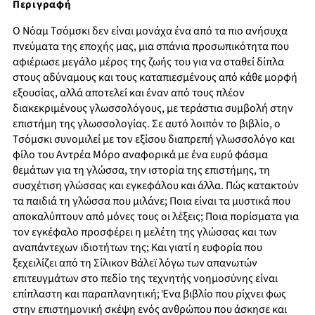
Περιγραφή
Ο Νόαμ Τσόμσκι δεν είναι μονάχα ένα από τα πιο ανήσυχα
πνεύματα της εποχής μας, μια σπάνια προσωπικότητα που
αφιέρωσε μεγάλο μέρος της ζωής του για να σταθεί δίπλα
στους αδύναμους και τους καταπιεσμένους από κάθε μορφή
εξουσίας, αλλά αποτελεί και έναν από τους πλέον
διακεκριμένους γλωσσολόγους, με τεράστια συμβολή στην
επιστήμη της γλωσσολογίας. Σε αυτό λοιπόν το βιβλίο, ο
Τσόμσκι συνομιλεί με τον εξίσου διαπρεπή γλωσσολόγο και
φίλο του Αντρέα Μόρο αναφορικά με ένα ευρύ φάσμα
θεμάτων για τη γλώσσα, την ιστορία της επιστήμης, τη
συσχέτιση γλώσσας και εγκεφάλου και άλλα. Πώς κατακτούν
τα παιδιά τη γλώσσα που μιλάνε; Ποια είναι τα μυστικά που
αποκαλύπτουν από μόνες τους οι λέξεις; Ποια πορίσματα για
τον εγκέφαλο προσφέρει η μελέτη της γλώσσας και των
αναπάντεχων ιδιοτήτων της; Και γιατί η ευφορία που
ξεχειλίζει από τη Σίλικον Βάλεϊ λόγω των απανωτών
επιτευγμάτων στο πεδίο της τεχνητής νοημοσύνης είναι
επίπλαστη και παραπλανητική; Ένα βιβλίο που ρίχνει φως
στην επιστημονική σκέψη ενός ανθρώπου που άσκησε και