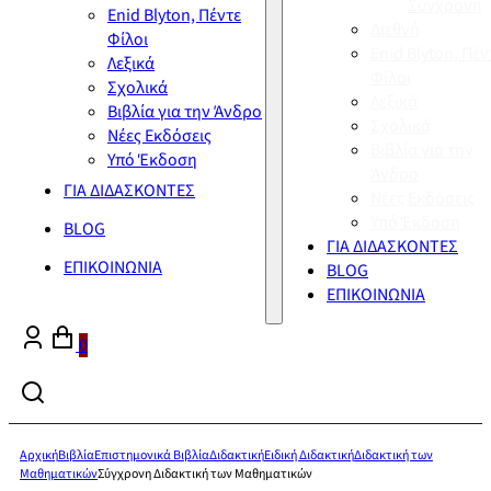
Σύγχρονη
Enid Blyton, Πέντε
Διεθνή
Φίλοι
Enid Blyton, Πέν
Λεξικά
Φίλοι
Σχολικά
Λεξικά
Βιβλία για την Άνδρο
Σχολικά
Νέες Εκδόσεις
Βιβλία για την
Υπό Έκδοση
Άνδρο
ΓΙΑ ΔΙΔΑΣΚΟΝΤΕΣ
Νέες Εκδόσεις
Υπό Έκδοση
BLOG
ΓΙΑ ΔΙΔΑΣΚΟΝΤΕΣ
ΕΠΙΚΟΙΝΩΝΙΑ
BLOG
ΕΠΙΚΟΙΝΩΝΙΑ
0
Αρχική
Βιβλία
Επιστημονικά Βιβλία
Διδακτική
Ειδική Διδακτική
Διδακτική των
Μαθηματικών
Σύγχρονη Διδακτική των Μαθηματικών