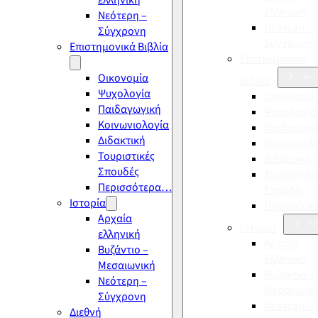
ελληνική
ελληνική
Νεότερη –
Νεότερη –
Σύγχρονη
Σύγχρονη
Επιστημονικά Βιβλία
Επιστημονικά
Οικονομία
Βιβλία
Ψυχολογία
Οικονομία
Παιδαγωγική
Ψυχολογία
Κοινωνιολογία
Παιδαγωγι
Διδακτική
Κοινωνιολ
Τουριστικές
Διδακτική
Σπουδές
Τουριστικέ
Περισσότερα…
Σπουδές
Ιστορία
Περισσότ
Αρχαία
Ιστορία
ελληνική
Αρχαία
Βυζάντιο –
ελληνική
Μεσαιωνική
Βυζάντιο –
Νεότερη –
Μεσαιωνικ
Σύγχρονη
Νεότερη –
Διεθνή