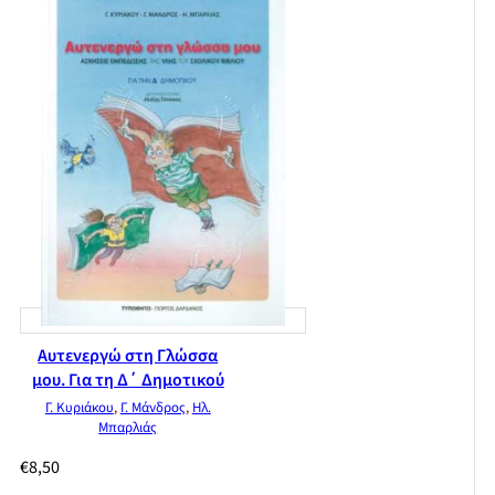
Αυτενεργώ στη Γλώσσα
μου. Για τη Δ΄ Δημοτικού
Γ. Κυριάκου
,
Γ. Μάνδρος
,
Ηλ.
Μπαρλιάς
€
8,50