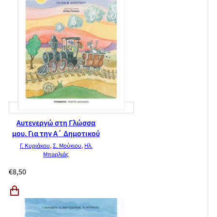
Αυτενεργώ στη Γλώσσα
μου. Για την Α΄ Δημοτικού
Γ. Κυριάκου
,
Σ. Μούκιου
,
Ηλ.
Μπαρλιάς
€
8,50