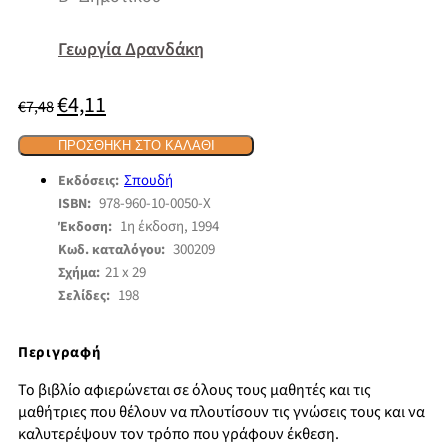
Γεωργία Δρανδάκη
€
4,11
Original
Η
€
7,48
price
τρέχουσα
was:
τιμή
€7,48.
ΠΡΟΣΘΉΚΗ ΣΤΟ ΚΑΛΆΘΙ
είναι:
€4,11.
Σπουδή
Εκδόσεις:
978-960-10-0050-Χ
ISBN:
1η έκδοση, 1994
Έκδοση:
300209
Κωδ. καταλόγου:
21 x 29
Σχήμα:
198
Σελίδες:
Περιγραφή
Το βιβλίο αφιερώνεται σε όλους τους μαθητές και τις
μαθήτριες που θέλουν να πλουτίσουν τις γνώσεις τους και να
καλυτερέψουν τον τρόπο που γράφουν έκθεση.