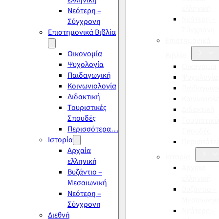
ελληνική
ελληνική
Νεότερη –
Νεότερη –
Σύγχρονη
Σύγχρονη
Επιστημονικά Βιβλία
Επιστημονικά
Οικονομία
Βιβλία
Ψυχολογία
Οικονομία
Παιδαγωγική
Ψυχολογία
Κοινωνιολογία
Παιδαγωγι
Διδακτική
Κοινωνιολ
Τουριστικές
Διδακτική
Σπουδές
Τουριστικέ
Περισσότερα…
Σπουδές
Ιστορία
Περισσότ
Αρχαία
Ιστορία
ελληνική
Αρχαία
Βυζάντιο –
ελληνική
Μεσαιωνική
Βυζάντιο –
Νεότερη –
Μεσαιωνικ
Σύγχρονη
Νεότερη –
Διεθνή