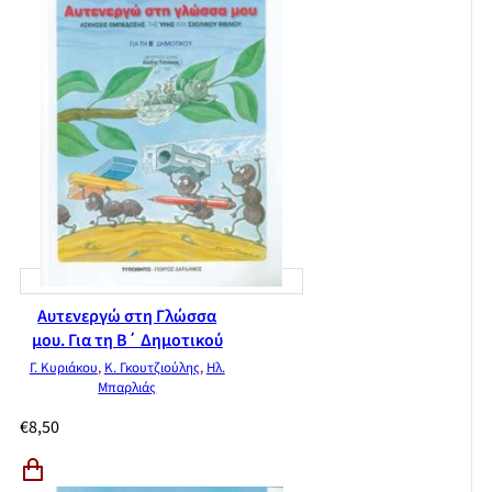
Αυτενεργώ στη Γλώσσα
μου. Για τη Β΄ Δημοτικού
Γ. Κυριάκου
,
Κ. Γκουτζιούλης
,
Ηλ.
Μπαρλιάς
€
8,50