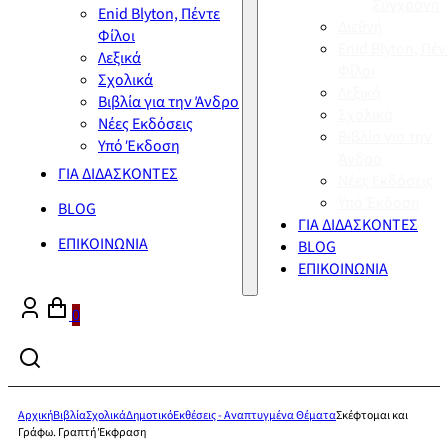
Σύγχρονη
Enid Blyton, Πέντε
Διεθνή
Φίλοι
Enid Blyton, Πέν
Λεξικά
Φίλοι
Σχολικά
Λεξικά
Βιβλία για την Άνδρο
Σχολικά
Νέες Εκδόσεις
Βιβλία για την
Υπό Έκδοση
Άνδρο
ΓΙΑ ΔΙΔΑΣΚΟΝΤΕΣ
Νέες Εκδόσεις
Υπό Έκδοση
BLOG
ΓΙΑ ΔΙΔΑΣΚΟΝΤΕΣ
ΕΠΙΚΟΙΝΩΝΙΑ
BLOG
ΕΠΙΚΟΙΝΩΝΙΑ
0
Αρχική
Βιβλία
Σχολικά
Δημοτικό
Εκθέσεις - Αναπτυγμένα Θέματα
Σκέφτομαι και
Γράφω. Γραπτή Έκφραση