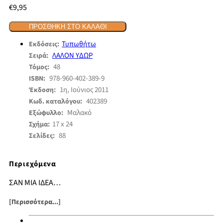
€
9,95
ΠΡΟΣΘΉΚΗ ΣΤΟ ΚΑΛΆΘΙ
Τυπωθήτω
Εκδόσεις:
ΛΑΛΟΝ ΥΔΩΡ
Σειρά:
48
Τόμος:
978-960-402-389-9
ISBN:
1η, Ιούνιος 2011
Έκδοση:
402389
Κωδ. καταλόγου:
Μαλακό
Εξώφυλλο:
17 x 24
Σχήμα:
88
Σελίδες:
Περιεχόμενα
ΣΑΝ ΜΙΑ ΙΔΕΑ…
Σαν μια ιδέα που επιχείρησες
[Περισσότερα...]
να τη σφηνώσεις μες στο ποίημα