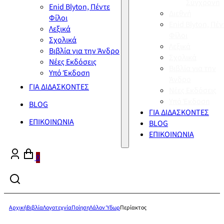
Σύγχρονη
Enid Blyton, Πέντε
Διεθνή
Φίλοι
Enid Blyton, Πέν
Λεξικά
Φίλοι
Σχολικά
Λεξικά
Βιβλία για την Άνδρο
Σχολικά
Νέες Εκδόσεις
Βιβλία για την
Υπό Έκδοση
Άνδρο
ΓΙΑ ΔΙΔΑΣΚΟΝΤΕΣ
Νέες Εκδόσεις
Υπό Έκδοση
BLOG
ΓΙΑ ΔΙΔΑΣΚΟΝΤΕΣ
ΕΠΙΚΟΙΝΩΝΙΑ
BLOG
ΕΠΙΚΟΙΝΩΝΙΑ
0
Αρχική
Βιβλία
Λογοτεχνία
Ποίηση
Λάλον Ύδωρ
Περίακτος