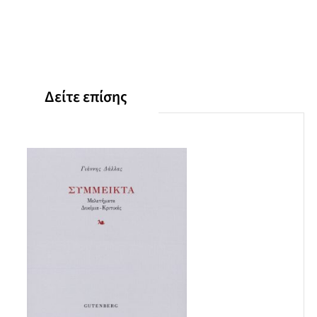
κι αυτό κλωτσά και την απέρριψε
με τ΄ άλλα απόβλητα του άστεως
Τώρα διπλώνεται κι απλώνεται
μες στη χαβούζα του εγκεφάλου σου
έρπει σαν τέρας κι αποπάνω της
απ’ τους καιρούς των δεινοσαύρων
Δείτε επίσης
σφυρίζει ένας μετεωρίτης