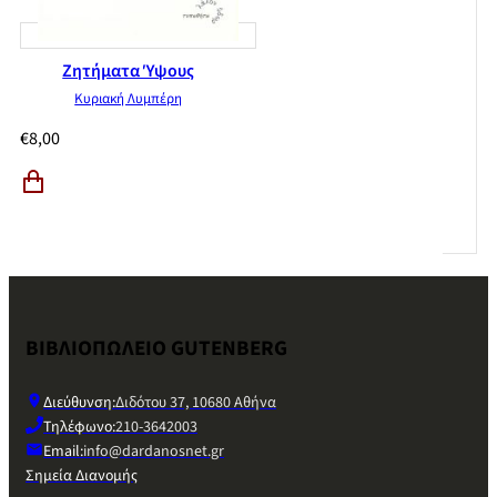
Ζητήματα Ύψους
Κυριακή Λυμπέρη
€
8,00
ΒΙΒΛΙΟΠΩΛΕΙΟ GUTENBERG
Διεύθυνση:
Διδότου 37, 10680 Αθήνα
Τηλέφωνο:
210-3642003
Email:
info@dardanosnet.gr
Σημεία Διανομής