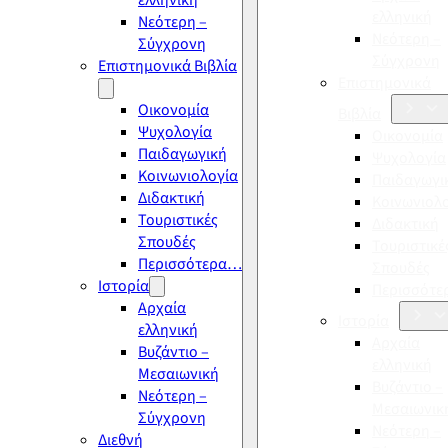
ελληνική
ελληνική
Νεότερη –
Νεότερη –
Σύγχρονη
Σύγχρονη
Επιστημονικά Βιβλία
Επιστημονικά
Οικονομία
Βιβλία
Ψυχολογία
Οικονομία
Παιδαγωγική
Ψυχολογία
Κοινωνιολογία
Παιδαγωγι
Διδακτική
Κοινωνιολ
Τουριστικές
Διδακτική
Σπουδές
Τουριστικέ
Περισσότερα…
Σπουδές
Ιστορία
Περισσότ
Αρχαία
Ιστορία
ελληνική
Αρχαία
Βυζάντιο –
ελληνική
Μεσαιωνική
Βυζάντιο –
Νεότερη –
Μεσαιωνικ
Σύγχρονη
Νεότερη –
Διεθνή