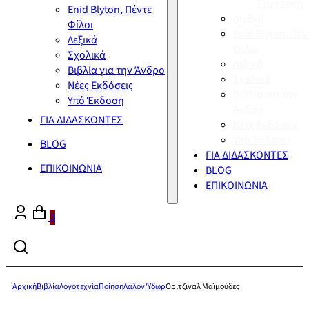
Σύγχρονη
Enid Blyton, Πέντε
Διεθνή
Φίλοι
Enid Blyton, Πέν
Λεξικά
Φίλοι
Σχολικά
Λεξικά
Βιβλία για την Άνδρο
Σχολικά
Νέες Εκδόσεις
Βιβλία για την
Υπό Έκδοση
Άνδρο
ΓΙΑ ΔΙΔΑΣΚΟΝΤΕΣ
Νέες Εκδόσεις
Υπό Έκδοση
BLOG
ΓΙΑ ΔΙΔΑΣΚΟΝΤΕΣ
ΕΠΙΚΟΙΝΩΝΙΑ
BLOG
ΕΠΙΚΟΙΝΩΝΙΑ
0
Αρχική
Βιβλία
Λογοτεχνία
Ποίηση
Λάλον Ύδωρ
Ορίτζιναλ Μαϊμούδες