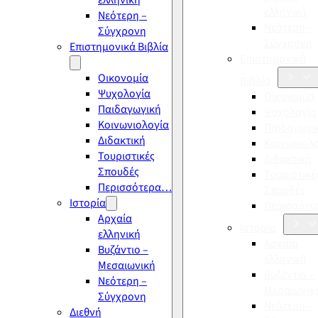
ελληνική
ελληνική
Νεότερη –
Νεότερη –
Σύγχρονη
Σύγχρονη
Επιστημονικά Βιβλία
Επιστημονικά
Οικονομία
Βιβλία
Ψυχολογία
Οικονομία
Παιδαγωγική
Ψυχολογία
Κοινωνιολογία
Παιδαγωγι
Διδακτική
Κοινωνιολ
Τουριστικές
Διδακτική
Σπουδές
Τουριστικέ
Περισσότερα…
Σπουδές
Ιστορία
Περισσότ
Αρχαία
Ιστορία
ελληνική
Αρχαία
Βυζάντιο –
ελληνική
Μεσαιωνική
Βυζάντιο –
Νεότερη –
Μεσαιωνικ
Σύγχρονη
Νεότερη –
Διεθνή