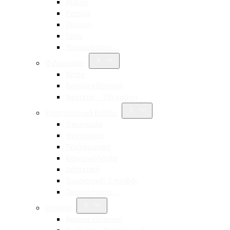
Aldina
Pessoa
Ποίηση
Ίψεν
Περισσότερα…
Φιλοσοφία
Νίτσε
Αρχαία ελληνική
Νεότερη – Σύγχρονη
Επιστημονικά Βιβλία
Οικονομία
Ψυχολογία
Παιδαγωγική
Κοινωνιολογία
Διδακτική
Τουριστικές Σπουδές
Περισσότερα…
Ιστορία
Αρχαία ελληνική