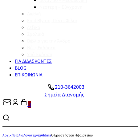
Βυζάντιο – Μεσαιωνική
Νεότερη – Σύγχρονη
Διεθνή
Enid Blyton, Πέντε Φίλοι
Λεξικά
Σχολικά
Βιβλία για την Άνδρο
Νέες Εκδόσεις
Υπό Έκδοση
ΓΙΑ ΔΙΔΑΣΚΟΝΤΕΣ
BLOG
ΕΠΙΚΟΙΝΩΝΙΑ
210-3642003
Σημεία Διανομής
0
Αρχική
Βιβλία
Λογοτεχνία
Aldina
Ο Εραστής του Ηφαιστείου