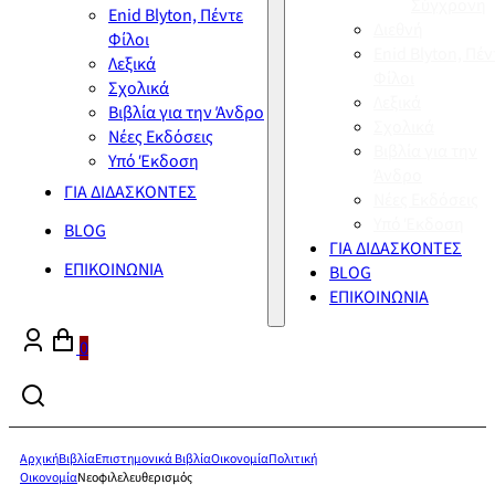
Σύγχρονη
Enid Blyton, Πέντε
Διεθνή
Φίλοι
Enid Blyton, Πέν
Λεξικά
Φίλοι
Σχολικά
Λεξικά
Βιβλία για την Άνδρο
Σχολικά
Νέες Εκδόσεις
Βιβλία για την
Υπό Έκδοση
Άνδρο
ΓΙΑ ΔΙΔΑΣΚΟΝΤΕΣ
Νέες Εκδόσεις
Υπό Έκδοση
BLOG
ΓΙΑ ΔΙΔΑΣΚΟΝΤΕΣ
ΕΠΙΚΟΙΝΩΝΙΑ
BLOG
ΕΠΙΚΟΙΝΩΝΙΑ
0
Αρχική
Βιβλία
Επιστημονικά Βιβλία
Οικονομία
Πολιτική
Οικονομία
Νεοφιλελευθερισμός