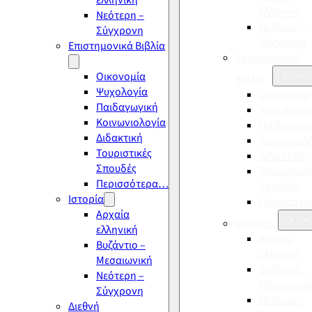
ελληνική
ελληνική
Νεότερη –
Νεότερη –
Σύγχρονη
Σύγχρονη
Επιστημονικά Βιβλία
Επιστημονικά
Οικονομία
Βιβλία
Ψυχολογία
Οικονομία
Παιδαγωγική
Ψυχολογία
Κοινωνιολογία
Παιδαγωγι
Διδακτική
Κοινωνιολ
Τουριστικές
Διδακτική
Σπουδές
Τουριστικέ
Περισσότερα…
Σπουδές
Ιστορία
Περισσότ
Αρχαία
Ιστορία
ελληνική
Αρχαία
Βυζάντιο –
ελληνική
Μεσαιωνική
Βυζάντιο –
Νεότερη –
Μεσαιωνικ
Σύγχρονη
Νεότερη –
Διεθνή