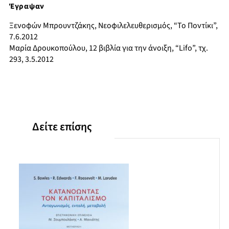
Εμπειρισμός και πολιτική
Έγραψαν
Επίλογος
Βιβλιογραφία
Ξενοφών Μπρουντζάκης, Νεοφιλελευθερισμός, “Το Ποντίκι”,
7.6.2012
Μαρία Δρουκοπούλου, 12 βιβλία για την άνοιξη, “Lifo”, τχ.
293, 3.5.2012
Δείτε επίσης