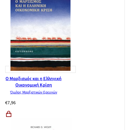
Ο Μαρξισμός και η Ελληνική
Οικονομική Κρίση
Όμιλος Μαρξιστικών Ερευνών
€
7,96