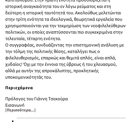
καπιταλισμού. Στην πρώτη ενότητα προσδιορίζεται η
ιστορική αναγκαιότητα του εν λόγω ρεύματος και στη
δεύτερη η ιστορική ταυτότητά του. Ακολούθως μελετώνται
στην τρίτη ενότητα τα ιδεολογικά, θεωρητικά εργαλεία που
χρησιμοποιούνται για την τεκμηρίωση των νεοφιλελεύθερων
πολιτικών, οι οποίες αναπτύσσονται πιο συγκεκριμένα στην
τελευταία, τέταρτη ενότητα.
Ο συγγραφέας, συνδυάζοντας την επιστημονική ανάλυση με
την τόλμη της πολιτικής θέσης, καταλήγει πως ο
φιλελευθερισμός, επαρκώς και θεμιτά απλός, είναι απλά,
χυδαίος! Όχι με την έννοια της ύβρεως ή του χλευασμού,
αλλά με αυτήν της απροκάλυπτης, προκλητικής
υποκειμενικότητάς του.
Περιεχόμενα
Πρόλογος του Γιάννη Τσεκούρα
Εισαγωγή
[Περισσότερα...]
Η ιστορική αναγκαιότητα του νεοφιλελευθερισμού
Η ιστορική ταυτότητα του νεοφιλελευθερισμού
Θεωρία και ιδεολογία