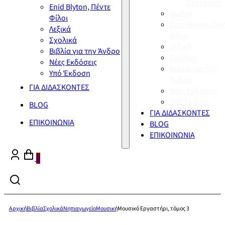
Σύγχρονη
Enid Blyton, Πέντε
Διεθνή
Φίλοι
Enid Blyton, Πέν
Λεξικά
Φίλοι
Σχολικά
Λεξικά
Βιβλία για την Άνδρο
Σχολικά
Νέες Εκδόσεις
Βιβλία για την
Υπό Έκδοση
Άνδρο
ΓΙΑ ΔΙΔΑΣΚΟΝΤΕΣ
Νέες Εκδόσεις
Υπό Έκδοση
BLOG
ΓΙΑ ΔΙΔΑΣΚΟΝΤΕΣ
ΕΠΙΚΟΙΝΩΝΙΑ
BLOG
ΕΠΙΚΟΙΝΩΝΙΑ
0
Αρχική
Βιβλία
Σχολικά
Νηπιαγωγείο
Μουσική
Μουσικό Εργαστήρι, τόμος 3