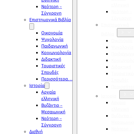
ελληνική
ελληνική
Νεότερη –
Νεότερη –
Σύγχρονη
Σύγχρονη
Επιστημονικά Βιβλία
Επιστημονικά
Οικονομία
Βιβλία
Ψυχολογία
Οικονομία
Παιδαγωγική
Ψυχολογία
Κοινωνιολογία
Παιδαγωγι
Διδακτική
Κοινωνιολ
Τουριστικές
Διδακτική
Σπουδές
Τουριστικέ
Περισσότερα…
Σπουδές
Ιστορία
Περισσότ
Αρχαία
Ιστορία
ελληνική
Αρχαία
Βυζάντιο –
ελληνική
Μεσαιωνική
Βυζάντιο –
Νεότερη –
Μεσαιωνικ
Σύγχρονη
Νεότερη –
Διεθνή