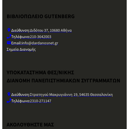
ΒΙΒΛΙΟΠΩΛΕΙΟ GUTENBERG
Διεύθυνση:
Διδότου 37, 10680 Αθήνα
Τηλέφωνο:
210-3642003
Email:
info@dardanosnet.gr
Σημεία Διανομής
ΥΠΟΚΑΤΑΣΤΗΜΑ ΘΕΣ/ΝΙΚΗΣ
ΔΙΑΝΟΜΗ ΠΑΝΕΠΙΣΤΗΜΙΑΚΩΝ ΣΥΓΓΡΑΜΜΑΤΩΝ
Διεύθυνση:
Στρατηγού Μακρυγιάννη 19, 54635 Θεσσαλονίκη
Τηλέφωνο:
2310-271147
ΑΚΟΛΟΥΘΗΣΤΕ ΜΑΣ