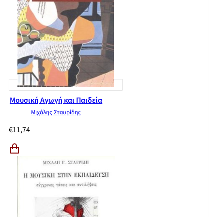
Κάνετε ένα καλαματιανό τραγούδι
Συμπληρώστε γνωστές σας μελωδίες
Χορόδραμα – Η Περσεφόνη
Συνθέτες και συνθέσεις
Μουσική Αγωγή και Παιδεία
Μιχάλης Σταυρίδης
€
11,74