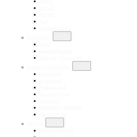
Aldina
Pessoa
Ποίηση
Ίψεν
Περισσότερα…
Φιλοσοφία
Νίτσε
Αρχαία ελληνική
Νεότερη – Σύγχρονη
Επιστημονικά Βιβλία
Οικονομία
Ψυχολογία
Παιδαγωγική
Κοινωνιολογία
Διδακτική
Τουριστικές Σπουδές
Περισσότερα…
Ιστορία
Αρχαία ελληνική