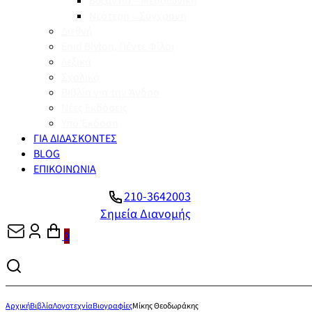
Βυζάντιο – Μεσαιωνική
Νεότερη – Σύγχρονη
Διεθνή
Enid Blyton, Πέντε Φίλοι
Λεξικά
Σχολικά
Βιβλία για την Άνδρο
Νέες Εκδόσεις
Υπό Έκδοση
ΓΙΑ ΔΙΔΑΣΚΟΝΤΕΣ
BLOG
ΕΠΙΚΟΙΝΩΝΙΑ
210-3642003
Σημεία Διανομής
0
Αρχική
Βιβλία
Λογοτεχνία
Βιογραφίες
Μίκης Θεοδωράκης