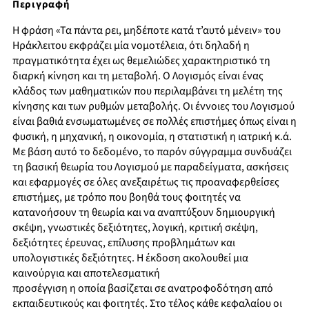
Περιγραφή
Η φράση «Τα πάντα ρει, μηδέποτε κατά τ’αυτό μένειν» του
Ηράκλειτου εκφράζει μία νομοτέλεια, ότι δηλαδή η
πραγματικότητα έχει ως θεμελιώδες χαρακτηριστικό τη
διαρκή κίνηση και τη μεταβολή. Ο Λογισμός είναι ένας
κλάδος των μαθηματικών που περιλαμβάνει τη μελέτη της
κίνησης και των ρυθμών μεταβολής. Οι έννοιες του Λογισμού
είναι βαθιά ενσωματωμένες σε πολλές επιστήμες όπως είναι η
φυσική, η μηχανική, η οικονομία, η στατιστική η ιατρική κ.ά.
Με βάση αυτό το δεδομένο, το παρόν σύγγραμμα συνδυάζει
τη βασική θεωρία του Λογισμού με παραδείγματα, ασκήσεις
και εφαρμογές σε όλες ανεξαιρέτως τις προαναφερθείσες
επιστήμες, με τρόπο που βοηθά τους φοιτητές να
κατανοήσουν τη θεωρία και να αναπτύξουν δημιουργική
σκέψη, γνωστικές δεξιότητες, λογική, κριτική σκέψη,
δεξιότητες έρευνας, επίλυσης προβλημάτων και
υπολογιστικές δεξιότητες. Η έκδοση ακολουθεί μια
καινούργια και αποτελεσματική
προσέγγιση η οποία βασίζεται σε ανατροφοδότηση από
εκπαιδευτικούς και φοιτητές. Στο τέλος κάθε κεφαλαίου οι