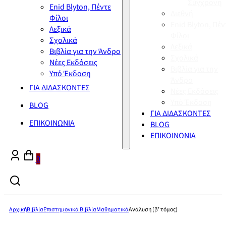
Σύγχρονη
Enid Blyton, Πέντε
Διεθνή
Φίλοι
Enid Blyton, Πέν
Λεξικά
Φίλοι
Σχολικά
Λεξικά
Βιβλία για την Άνδρο
Σχολικά
Νέες Εκδόσεις
Βιβλία για την
Υπό Έκδοση
Άνδρο
ΓΙΑ ΔΙΔΑΣΚΟΝΤΕΣ
Νέες Εκδόσεις
Υπό Έκδοση
BLOG
ΓΙΑ ΔΙΔΑΣΚΟΝΤΕΣ
ΕΠΙΚΟΙΝΩΝΙΑ
BLOG
ΕΠΙΚΟΙΝΩΝΙΑ
0
Αρχική
Βιβλία
Επιστημονικά Βιβλία
Μαθηματικά
Ανάλυση (β’ τόμος)