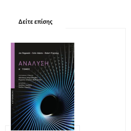
ΚΕΦΑΛΑΙΟ 11: Παραμετρικές εξισώσεις, πολικές
συντεταγμένες και κωνικές τομές
Δείτε επίσης
ΚΕΦΑΛΑΙΟ 12: Διανυσματική γεωμετρία
ΚΕΦΑΛΑΙΟ 13: Λογισμός των διανυσματικών συναρτήσεων
ΚΕΦΑΛΑΙΟ 14: Παραγώγιση συναρτήσεων πολλών
μεταβλητών
ΚΕΦΑΛΑΙΟ 15: Πολλαπλή ολοκλήρωση
ΚΕΦΑΛΑΙΟ 16: Εφαρμογές ολοκληρώματος
ΚΕΦΑΛΑΙΟ 17: Τα θεμελιώδη θεωρήματα της διανυσματικής
ανάλυσης
Παράρτημα
Βιβλιογραφικές αναφορές
Ευρετήριο