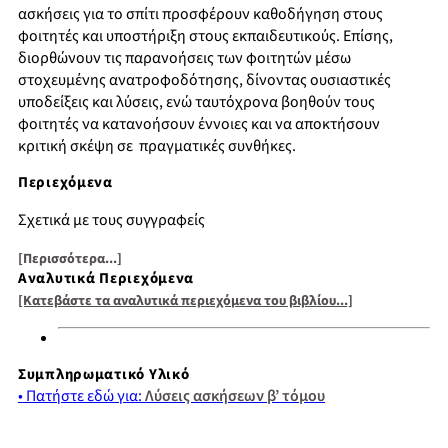
ασκήσεις για το σπίτι προσφέρουν καθοδήγηση στους
φοιτητές και υποστήριξη στους εκπαιδευτικούς. Επίσης,
διορθώνουν τις παρανοήσεις των φοιτητών μέσω
στοχευμένης ανατροφοδότησης, δίνοντας ουσιαστικές
υποδείξεις και λύσεις, ενώ ταυτόχρονα βοηθούν τους
φοιτητές να κατανοήσουν έννοιες και να αποκτήσουν
κριτική σκέψη σε πραγματικές συνθήκες.
Περιεχόμενα
Σχετικά με τους συγγραφείς
Ανάλυση
[Περισσότερα...]
Αναλυτικά Περιεχόμενα
Εστίαση στις έννοιες
[Κατεβάστε τα αναλυτικά περιεχόμενα του βιβλίου...]
Εστίαση σε σαφή, προσβάσιμη παράθεση πληροφοριών που
προβλέπει και αντιμετωπίζει τις δυσκολίες των φοιτητών
Συμπληρωματικό Υλικό
Εστίαση σε ασκήσεις και παραδείγματα
• Πατήστε εδώ για:
Λύσεις ασκήσεων β’ τόμου
Ευχαριστίες