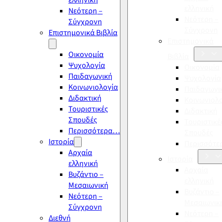
ελληνική
ελληνική
Νεότερη –
Νεότερη –
Σύγχρονη
Σύγχρονη
Επιστημονικά Βιβλία
Επιστημονικά
Οικονομία
Βιβλία
Ψυχολογία
Οικονομία
Παιδαγωγική
Ψυχολογία
Κοινωνιολογία
Παιδαγωγι
Διδακτική
Κοινωνιολ
Τουριστικές
Διδακτική
Σπουδές
Τουριστικέ
Περισσότερα…
Σπουδές
Ιστορία
Περισσότ
Αρχαία
Ιστορία
ελληνική
Αρχαία
Βυζάντιο –
ελληνική
Μεσαιωνική
Βυζάντιο –
Νεότερη –
Μεσαιωνικ
Σύγχρονη
Νεότερη –
Διεθνή