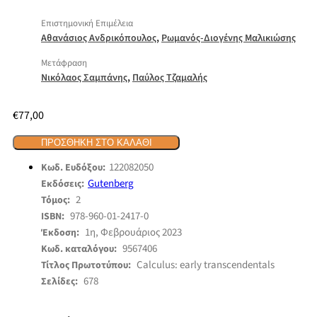
Επιστημονική Επιμέλεια
,
Αθανάσιος Ανδρικόπουλος
Ρωμανός-Διογένης Μαλικιώσης
Μετάφραση
,
Νικόλαος Σαμπάνης
Παύλος Τζαμαλής
€
77,00
ΠΡΟΣΘΉΚΗ ΣΤΟ ΚΑΛΆΘΙ
122082050
Κωδ. Ευδόξου:
Gutenberg
Εκδόσεις:
2
Τόμος:
978-960-01-2417-0
ISBN:
1η, Φεβρουάριος 2023
Έκδοση:
9567406
Κωδ. καταλόγου:
Calculus: early transcendentals
Τίτλος Πρωτοτύπου:
678
Σελίδες: