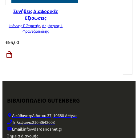
Συνήθεις Διαφορικές
Εξισώσεις
Ιωάννης Γ. Στρατής
,
Δημήτριος Ι.
Φραντζεσκάκης
€
56,00
ΒΙΒΛΙΟΠΩΛΕΙΟ GUTENBERG
Διεύθυνση:
Διδότου 37, 10680 Αθήνα
Τηλέφωνο:
210-3642003
Email:
info@dardanosnet.gr
Σημεία Διανομής