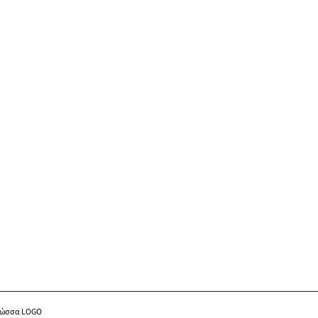
λώσσα LOGO