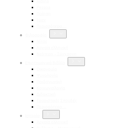
Aldina
Pessoa
Ποίηση
Ίψεν
Περισσότερα…
Φιλοσοφία
Νίτσε
Αρχαία ελληνική
Νεότερη – Σύγχρονη
Επιστημονικά Βιβλία
Οικονομία
Ψυχολογία
Παιδαγωγική
Κοινωνιολογία
Διδακτική
Τουριστικές Σπουδές
Περισσότερα…
Ιστορία
Αρχαία ελληνική