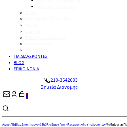
Βυζάντιο – Μεσαιωνική
Νεότερη – Σύγχρονη
Διεθνή
Enid Blyton, Πέντε Φίλοι
Λεξικά
Σχολικά
Βιβλία για την Άνδρο
Νέες Εκδόσεις
Υπό Έκδοση
ΓΙΑ ΔΙΔΑΣΚΟΝΤΕΣ
BLOG
ΕΠΙΚΟΙΝΩΝΙΑ
210-3642003
Σημεία Διανομής
0
Αρχική
Βιβλία
Επιστημονικά Βιβλία
Επιστήμη Ηλεκτρονικών Υπολογιστών
Μαθαίνω τη Γ