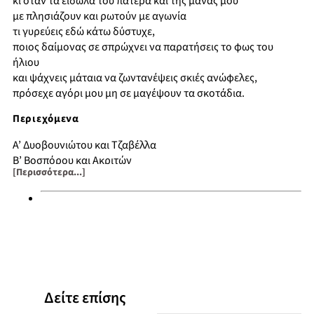
κι όταν τα είδωλα του πατέρα και της μάνας μου
με πλησιάζουν και ρωτούν με αγωνία
τι γυρεύεις εδώ κάτω δύστυχε,
ποιος δαίμονας σε σπρώχνει να παρατήσεις το φως του
ήλιου
και ψάχνεις μάταια να ζωντανέψεις σκιές ανώφελες,
πρόσεχε αγόρι μου μη σε μαγέψουν τα σκοτάδια.
Περιεχόμενα
Α’ Δυοβουνιώτου και Τζαβέλλα
Β’ Βοσπόρου και Ακριτών
[Περισσότερα...]
Γ’ Οι ουτοπίες
Δ’ Τα σκοτάδια
Δείτε επίσης