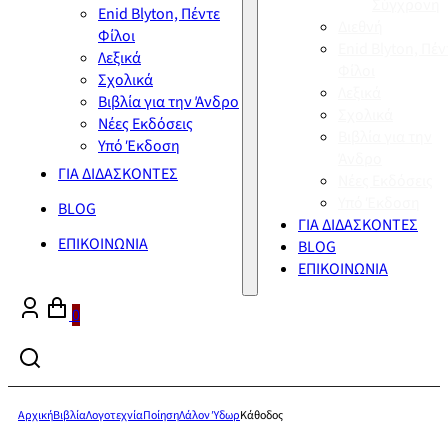
Σύγχρονη
Enid Blyton, Πέντε
Διεθνή
Φίλοι
Enid Blyton, Πέν
Λεξικά
Φίλοι
Σχολικά
Λεξικά
Βιβλία για την Άνδρο
Σχολικά
Νέες Εκδόσεις
Βιβλία για την
Υπό Έκδοση
Άνδρο
ΓΙΑ ΔΙΔΑΣΚΟΝΤΕΣ
Νέες Εκδόσεις
Υπό Έκδοση
BLOG
ΓΙΑ ΔΙΔΑΣΚΟΝΤΕΣ
ΕΠΙΚΟΙΝΩΝΙΑ
BLOG
ΕΠΙΚΟΙΝΩΝΙΑ
0
Αρχική
Βιβλία
Λογοτεχνία
Ποίηση
Λάλον Ύδωρ
Κάθοδος