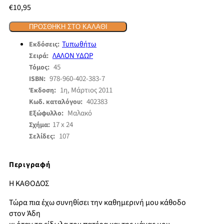
€
10,95
ΠΡΟΣΘΉΚΗ ΣΤΟ ΚΑΛΆΘΙ
Τυπωθήτω
Εκδόσεις:
ΛΑΛΟΝ ΥΔΩΡ
Σειρά:
45
Τόμος:
978-960-402-383-7
ISBN:
1η, Μάρτιος 2011
Έκδοση:
402383
Κωδ. καταλόγου:
Μαλακό
Εξώφυλλο:
17 x 24
Σχήμα:
107
Σελίδες:
Περιγραφή
Η ΚΑΘΟΔΟΣ
Τώρα πια έχω συνηθίσει την καθημερινή μου κάθοδο
στον Άδη