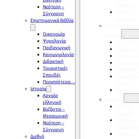
ελληνική
ελληνική
Νεότερη –
Νεότερη –
Σύγχρονη
Σύγχρονη
Επιστημονικά Βιβλία
Επιστημονικά
Οικονομία
Βιβλία
Ψυχολογία
Οικονομία
Παιδαγωγική
Ψυχολογία
Κοινωνιολογία
Παιδαγωγι
Διδακτική
Κοινωνιολ
Τουριστικές
Διδακτική
Σπουδές
Τουριστικέ
Περισσότερα…
Σπουδές
Ιστορία
Περισσότ
Αρχαία
Ιστορία
ελληνική
Αρχαία
Βυζάντιο –
ελληνική
Μεσαιωνική
Βυζάντιο –
Νεότερη –
Μεσαιωνικ
Σύγχρονη
Νεότερη –
Διεθνή