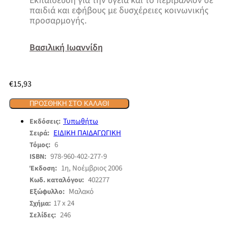
Εκπαίδευση για την υγεία και το περιβάλλον σε
παιδιά και εφήβους με δυσχέρειες κοινωνικής
προσαρμογής.
Βασιλική Ιωαννίδη
€
15,93
ΠΡΟΣΘΉΚΗ ΣΤΟ ΚΑΛΆΘΙ
Τυπωθήτω
Εκδόσεις:
ΕΙΔΙΚΗ ΠΑΙΔΑΓΩΓΙΚΗ
Σειρά:
6
Τόμος:
978-960-402-277-9
ISBN:
1η, Νοέμβριος 2006
Έκδοση:
402277
Κωδ. καταλόγου:
Μαλακό
Εξώφυλλο:
17 x 24
Σχήμα:
246
Σελίδες: