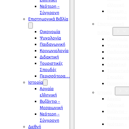
ελληνική
ελληνική
Νεότερη –
Νεότερη –
Σύγχρονη
Σύγχρονη
Επιστημονικά Βιβλία
Επιστημονικά
Οικονομία
Βιβλία
Ψυχολογία
Οικονομία
Παιδαγωγική
Ψυχολογία
Κοινωνιολογία
Παιδαγωγι
Διδακτική
Κοινωνιολ
Τουριστικές
Διδακτική
Σπουδές
Τουριστικέ
Περισσότερα…
Σπουδές
Ιστορία
Περισσότ
Αρχαία
Ιστορία
ελληνική
Αρχαία
Βυζάντιο –
ελληνική
Μεσαιωνική
Βυζάντιο –
Νεότερη –
Μεσαιωνικ
Σύγχρονη
Νεότερη –
Διεθνή