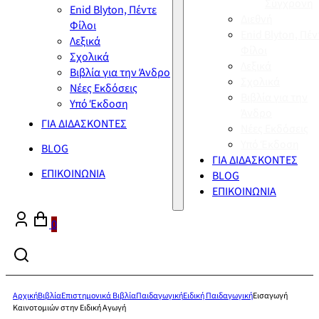
Σύγχρονη
Enid Blyton, Πέντε
Διεθνή
Φίλοι
Enid Blyton, Πέν
Λεξικά
Φίλοι
Σχολικά
Λεξικά
Βιβλία για την Άνδρο
Σχολικά
Νέες Εκδόσεις
Βιβλία για την
Υπό Έκδοση
Άνδρο
ΓΙΑ ΔΙΔΑΣΚΟΝΤΕΣ
Νέες Εκδόσεις
Υπό Έκδοση
BLOG
ΓΙΑ ΔΙΔΑΣΚΟΝΤΕΣ
ΕΠΙΚΟΙΝΩΝΙΑ
BLOG
ΕΠΙΚΟΙΝΩΝΙΑ
0
Αρχική
Βιβλία
Επιστημονικά Βιβλία
Παιδαγωγική
Ειδική Παιδαγωγική
Εισαγωγή
Καινοτομιών στην Ειδική Αγωγή