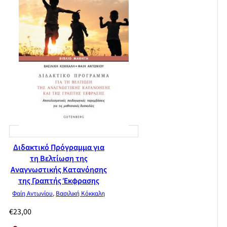
Διδακτικό Πρόγραμμα για
τη Βελτίωση της
Αναγνωστικής Κατανόησης
της Γραπτής Έκφρασης
Φαίη Αντωνίου
,
Βασιλική Κόκκαλη
€
23,00