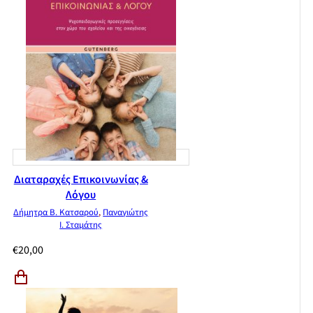
Διαταραχές Επικοινωνίας &
Λόγου
Δήμητρα Β. Κατσαρού
,
Παναγιώτης
Ι. Σταμάτης
€
20,00