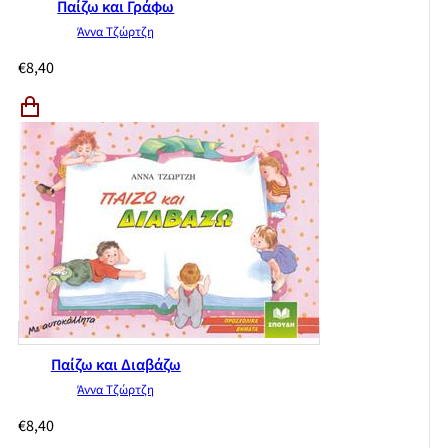
Παίζω και Γράφω
Άννα Τζώρτζη
€
8,40
Παίζω και Διαβάζω
Άννα Τζώρτζη
€
8,40