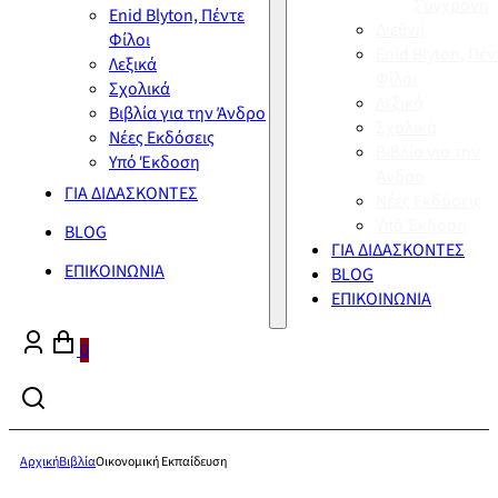
Σύγχρονη
Enid Blyton, Πέντε
Διεθνή
Φίλοι
Enid Blyton, Πέν
Λεξικά
Φίλοι
Σχολικά
Λεξικά
Βιβλία για την Άνδρο
Σχολικά
Νέες Εκδόσεις
Βιβλία για την
Υπό Έκδοση
Άνδρο
ΓΙΑ ΔΙΔΑΣΚΟΝΤΕΣ
Νέες Εκδόσεις
Υπό Έκδοση
BLOG
ΓΙΑ ΔΙΔΑΣΚΟΝΤΕΣ
ΕΠΙΚΟΙΝΩΝΙΑ
BLOG
ΕΠΙΚΟΙΝΩΝΙΑ
0
Αρχική
Βιβλία
Οικονομική Εκπαίδευση