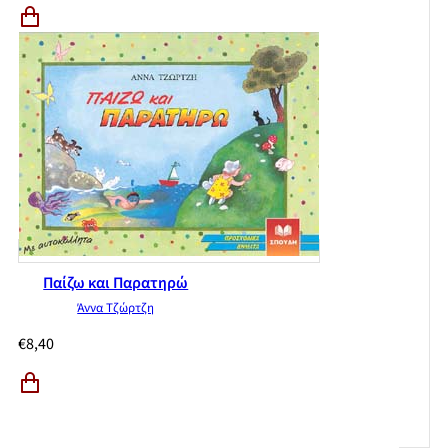
Παίζω και Παρατηρώ
Άννα Τζώρτζη
€
8,40