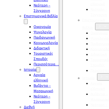
ελληνική
ελληνική
Νεότερη –
Νεότερη –
Σύγχρονη
Σύγχρονη
Επιστημονικά Βιβλία
Επιστημονικά
Οικονομία
Βιβλία
Ψυχολογία
Οικονομία
Παιδαγωγική
Ψυχολογία
Κοινωνιολογία
Παιδαγωγι
Διδακτική
Κοινωνιολ
Τουριστικές
Διδακτική
Σπουδές
Τουριστικέ
Περισσότερα…
Σπουδές
Ιστορία
Περισσότ
Αρχαία
Ιστορία
ελληνική
Αρχαία
Βυζάντιο –
ελληνική
Μεσαιωνική
Βυζάντιο –
Νεότερη –
Μεσαιωνικ
Σύγχρονη
Νεότερη –
Διεθνή