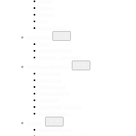
Aldina
Pessoa
Ποίηση
Ίψεν
Περισσότερα…
Φιλοσοφία
Νίτσε
Αρχαία ελληνική
Νεότερη – Σύγχρονη
Επιστημονικά Βιβλία
Οικονομία
Ψυχολογία
Παιδαγωγική
Κοινωνιολογία
Διδακτική
Τουριστικές Σπουδές
Περισσότερα…
Ιστορία
Αρχαία ελληνική