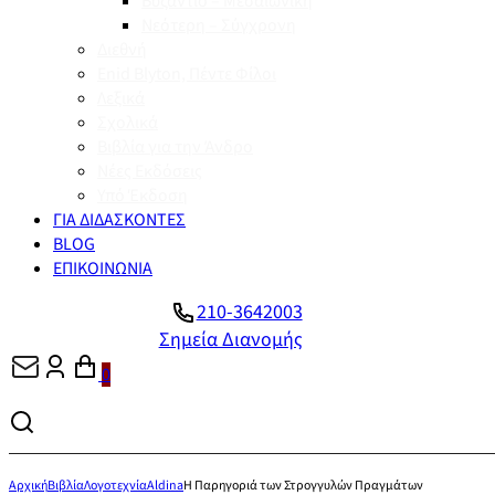
Βυζάντιο – Μεσαιωνική
Νεότερη – Σύγχρονη
Διεθνή
Enid Blyton, Πέντε Φίλοι
Λεξικά
Σχολικά
Βιβλία για την Άνδρο
Νέες Εκδόσεις
Υπό Έκδοση
ΓΙΑ ΔΙΔΑΣΚΟΝΤΕΣ
BLOG
ΕΠΙΚΟΙΝΩΝΙΑ
210-3642003
Σημεία Διανομής
0
Αρχική
Βιβλία
Λογοτεχνία
Aldina
Η Παρηγοριά των Στρογγυλών Πραγμάτων