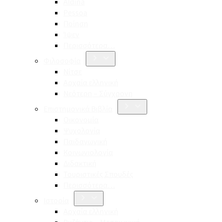
Aldina
Pessoa
Ποίηση
Ίψεν
Περισσότερα…
Φιλοσοφία
Νίτσε
Αρχαία ελληνική
Νεότερη – Σύγχρονη
Επιστημονικά Βιβλία
Οικονομία
Ψυχολογία
Παιδαγωγική
Κοινωνιολογία
Διδακτική
Τουριστικές Σπουδές
Περισσότερα…
Ιστορία
Αρχαία ελληνική