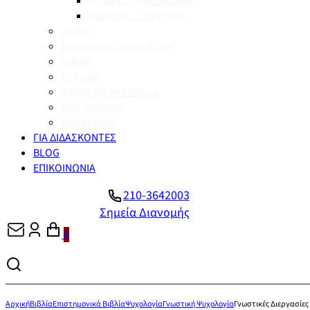
Βυζάντιο – Μεσαιωνική
Νεότερη – Σύγχρονη
Διεθνή
Enid Blyton, Πέντε Φίλοι
Λεξικά
Σχολικά
Βιβλία για την Άνδρο
Νέες Εκδόσεις
Υπό Έκδοση
ΓΙΑ ΔΙΔΑΣΚΟΝΤΕΣ
BLOG
ΕΠΙΚΟΙΝΩΝΙΑ
210-3642003
Σημεία Διανομής
0
Αρχική
Βιβλία
Επιστημονικά Βιβλία
Ψυχολογία
Γνωστική Ψυχολογία
Γνωστικές Διεργασίες 