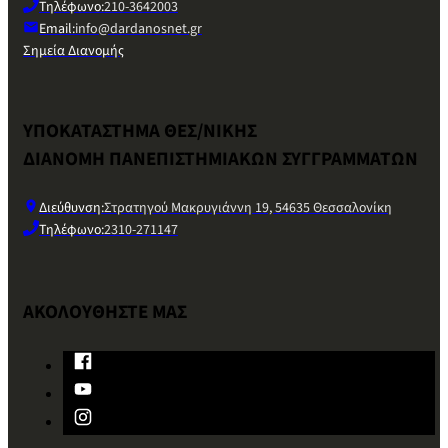
Τηλέφωνο:
210-3642003
Email:
info@dardanosnet.gr
Σημεία Διανομής
ΥΠΟΚΑΤΑΣΤΗΜΑ ΘΕΣ/ΝΙΚΗΣ
ΔΙΑΝΟΜΗ ΠΑΝΕΠΙΣΤΗΜΙΑΚΩΝ ΣΥΓΓΡΑΜΜΑΤΩΝ
Διεύθυνση:
Στρατηγού Μακρυγιάννη 19, 54635 Θεσσαλονίκη
Τηλέφωνο:
2310-271147
ΑΚΟΛΟΥΘΗΣΤΕ ΜΑΣ