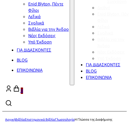
Σύγχρονη
Enid Blyton, Πέντε
Διεθνή
Φίλοι
Enid Blyton, Πέν
Λεξικά
Φίλοι
Σχολικά
Λεξικά
Βιβλία για την Άνδρο
Σχολικά
Νέες Εκδόσεις
Βιβλία για την
Υπό Έκδοση
Άνδρο
ΓΙΑ ΔΙΔΑΣΚΟΝΤΕΣ
Νέες Εκδόσεις
Υπό Έκδοση
BLOG
ΓΙΑ ΔΙΔΑΣΚΟΝΤΕΣ
ΕΠΙΚΟΙΝΩΝΙΑ
BLOG
ΕΠΙΚΟΙΝΩΝΙΑ
0
Αρχική
Βιβλία
Επιστημονικά Βιβλία
Γλωσσολογία
Η Γλώσσα της Διαφήμισης