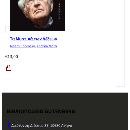
Τα Μυστικά των Λέξεων
Noam Chomsky
,
Andrea Moro
€
13,00
ΒΙΒΛΙΟΠΩΛΕΙΟ GUTENBERG
Διεύθυνση:
Διδότου 37, 10680 Αθήνα