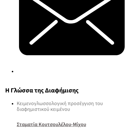
Η Γλώσσα της Διαφήμισης
Κειμενογλωσσολογική προσέγγιση του
διαφημιστικού κειμένου
Σταματία Κουτσουλέλου-Μίχου