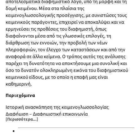
αποτελεσματικά διαφημιστικό λόγο, υπό τη μορφή και τη
δομή κειμένου. Μέσα στα πλαίσια της
κειμενογλωσσολογικής προσέγγισης, με συνιστώσες τους
κειμενικούς παράγοντες, επιχειρεί να αποκαλύψει και να
ερμηνεύσει τις προθέσεις του διαφημιστή, όπως
διαφαίνονται μέσα από τις γλωσσικές επιλογές, τη
διάρθρωση των εννοιών, την προβολή των νέων
πληροφοριών, τον έλεγχο των καταστάσεων και από την
αναφορά σε άλλα κείμενα. Ο τρόπος αυτός της ανάλυσης
παρέχει τη δυνατότητα να αποκτήσουμε μια συνολική και
όσο το δυνατόν ολοκληρωμένη εικόνα του διαφημιστικού
κειμενικού είδους, με το οποίο η επαφή μας είναι
καθημερινή.
Περιεχόμενα
Ιστορική ανασκόπηση της κειμενογλωσσολογίας
Διαφήμιση – Διαφημιστική επικοινωνία
[Περισσότερα...]
Συναφείς έρευνες
Κειμενικοί παράγοντες: Συνοχή
Συνεκτικότητα