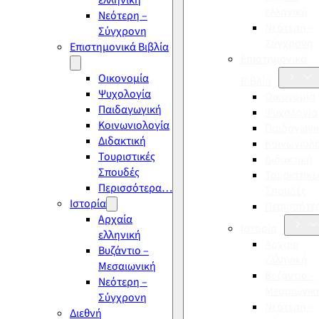
ελληνική
ελληνική
Νεότερη –
Νεότερη –
Σύγχρονη
Σύγχρονη
Επιστημονικά Βιβλία
Επιστημονικά
Οικονομία
Βιβλία
Ψυχολογία
Οικονομία
Παιδαγωγική
Ψυχολογία
Κοινωνιολογία
Παιδαγωγι
Διδακτική
Κοινωνιολ
Τουριστικές
Διδακτική
Σπουδές
Τουριστικέ
Περισσότερα…
Σπουδές
Ιστορία
Περισσότ
Αρχαία
Ιστορία
ελληνική
Αρχαία
Βυζάντιο –
ελληνική
Μεσαιωνική
Βυζάντιο –
Νεότερη –
Μεσαιωνικ
Σύγχρονη
Νεότερη –
Διεθνή