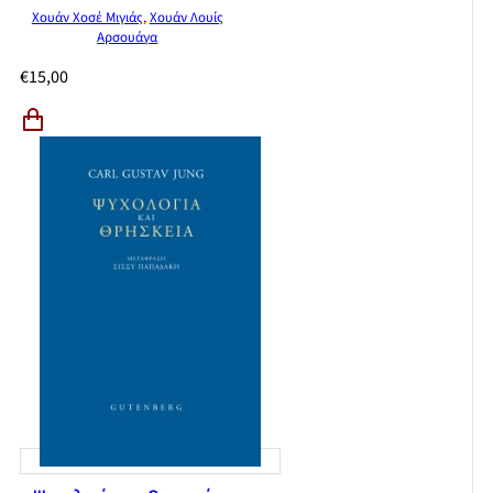
Χουάν Χοσέ Μιγιάς
,
Χουάν Λουίς
Αρσουάγα
€
15,00