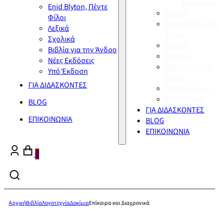
Σύγχρονη
Enid Blyton, Πέντε
Διεθνή
Φίλοι
Enid Blyton, Πέν
Λεξικά
Φίλοι
Σχολικά
Λεξικά
Βιβλία για την Άνδρο
Σχολικά
Νέες Εκδόσεις
Βιβλία για την
Υπό Έκδοση
Άνδρο
ΓΙΑ ΔΙΔΑΣΚΟΝΤΕΣ
Νέες Εκδόσεις
Υπό Έκδοση
BLOG
ΓΙΑ ΔΙΔΑΣΚΟΝΤΕΣ
ΕΠΙΚΟΙΝΩΝΙΑ
BLOG
ΕΠΙΚΟΙΝΩΝΙΑ
0
Αρχική
Βιβλία
Λογοτεχνία
Δοκίμια
Επίκαιρα και Διαχρονικά