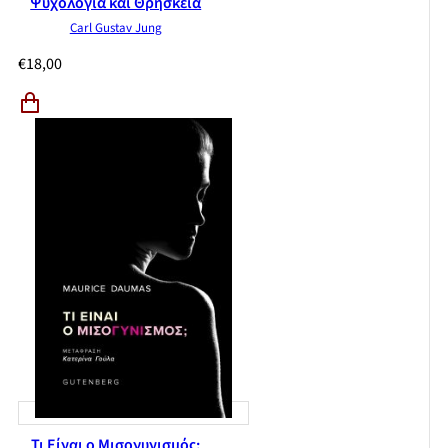
Ψυχολογία και Θρησκεία
Carl Gustav Jung
€
18,00
Τι Είναι ο Μισογυνισμός;