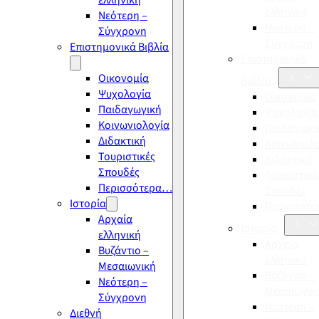
ελληνική
ελληνική
Νεότερη –
Νεότερη –
Σύγχρονη
Σύγχρονη
Επιστημονικά Βιβλία
Επιστημονικά
Οικονομία
Βιβλία
Ψυχολογία
Οικονομία
Παιδαγωγική
Ψυχολογία
Κοινωνιολογία
Παιδαγωγι
Διδακτική
Κοινωνιολ
Τουριστικές
Διδακτική
Σπουδές
Τουριστικέ
Περισσότερα…
Σπουδές
Ιστορία
Περισσότ
Αρχαία
Ιστορία
ελληνική
Αρχαία
Βυζάντιο –
ελληνική
Μεσαιωνική
Βυζάντιο –
Νεότερη –
Μεσαιωνικ
Σύγχρονη
Νεότερη –
Διεθνή