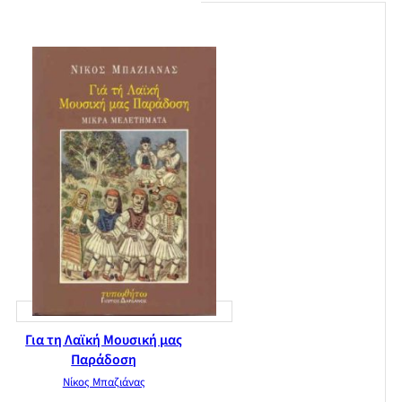
16. Η ευθύνη των νέων
Β’ Ποικίλα: 1. Η γλώσσα ως ανθρώπινη επικοινωνία, 2.
Πρωτότυπο και μετάφραση, 3. Ελάσσονες δημιουργοί, 4. Η
τέχνη και ο λαός, 5. Το πρόβλημα της αγωγής, 6. Η "άλλη"
παράδοση, 7. Ο χειμώνας των πρωτογόνων, 8. Η νεώτερη
ποίηση 9. Θάλαττα, θάλαττα!
Γ’ Το θέατρο του "παραλόγου": 1. Το θεατρικό έργο του
Σάμουελ Μπέκετ
Δ’ Διαχρονικά: 1. Εξιδανίκευση και ωραιοποίηση του
αρχαιοελληνικού κόσμου, 2. Πώς γράφεται η ιστορία, 3. Παν
μέτρον άριστον, 4. Πολιτισμός και άνθρωπος, 5. Τέχνη και
ηθική, 6. Γνώσεις και γνώση, 7. Περί ταλέντου, 8. Η θεωρία και
η πράξη, 9. Οι μικρές χαρές, 10. Ο μύθος της αυτάρκειας, 11.
Ο Λόγος και η Αλήθεια, 12. Μόρφωση και ήθος, 13. Η μνήμη
και η κρίση 14. Πολυπολιτισμικές κοινωνίες, 15.
Εκκλησιαστική-θρησκευτική ποίηση.
Για τη Λαϊκή Μουσική μας
Παράδοση
Νίκος Μπαζιάνας