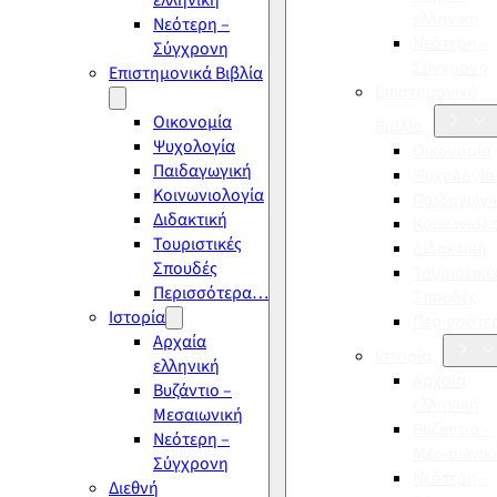
ελληνική
ελληνική
Νεότερη –
Νεότερη –
Σύγχρονη
Σύγχρονη
Επιστημονικά Βιβλία
Επιστημονικά
Οικονομία
Βιβλία
Ψυχολογία
Οικονομία
Παιδαγωγική
Ψυχολογία
Κοινωνιολογία
Παιδαγωγι
Διδακτική
Κοινωνιολ
Τουριστικές
Διδακτική
Σπουδές
Τουριστικέ
Περισσότερα…
Σπουδές
Ιστορία
Περισσότ
Αρχαία
Ιστορία
ελληνική
Αρχαία
Βυζάντιο –
ελληνική
Μεσαιωνική
Βυζάντιο –
Νεότερη –
Μεσαιωνικ
Σύγχρονη
Νεότερη –
Διεθνή