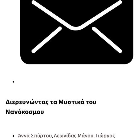
Διερευνώντας τα Μυστικά του
Νανόκοσμου
Άννα Σπύρτου
Λεωνίδας Μάνου
Γιώργος
,
,