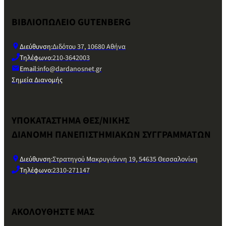
ΒΙΒΛΙΟΠΩΛΕΙΟ GUTENBERG
Διεύθυνση:
Διδότου 37, 10680 Αθήνα
Τηλέφωνο:
210-3642003
Email:
info@dardanosnet.gr
Σημεία Διανομής
ΥΠΟΚΑΤΑΣΤΗΜΑ ΘΕΣ/ΝΙΚΗΣ
ΔΙΑΝΟΜΗ ΠΑΝΕΠΙΣΤΗΜΙΑΚΩΝ ΣΥΓΓΡΑΜΜΑΤΩΝ
Διεύθυνση:
Στρατηγού Μακρυγιάννη 19, 54635 Θεσσαλονίκη
Τηλέφωνο:
2310-271147
ΑΚΟΛΟΥΘΗΣΤΕ ΜΑΣ