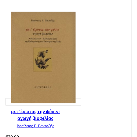
μετ’ έρωτος την φύσιν:
αγωγή βιοφιλίας
Βασίλειος Ε. Πανταζής