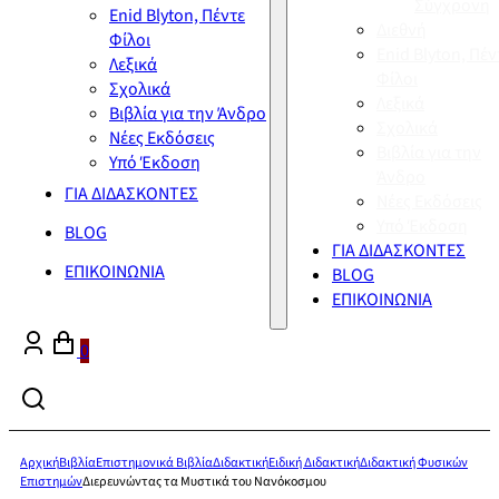
Σύγχρονη
Enid Blyton, Πέντε
Διεθνή
Φίλοι
Enid Blyton, Πέν
Λεξικά
Φίλοι
Σχολικά
Λεξικά
Βιβλία για την Άνδρο
Σχολικά
Νέες Εκδόσεις
Βιβλία για την
Υπό Έκδοση
Άνδρο
ΓΙΑ ΔΙΔΑΣΚΟΝΤΕΣ
Νέες Εκδόσεις
Υπό Έκδοση
BLOG
ΓΙΑ ΔΙΔΑΣΚΟΝΤΕΣ
ΕΠΙΚΟΙΝΩΝΙΑ
BLOG
ΕΠΙΚΟΙΝΩΝΙΑ
0
Αρχική
Βιβλία
Επιστημονικά Βιβλία
Διδακτική
Ειδική Διδακτική
Διδακτική Φυσικών
Επιστημών
Διερευνώντας τα Μυστικά του Νανόκοσμου