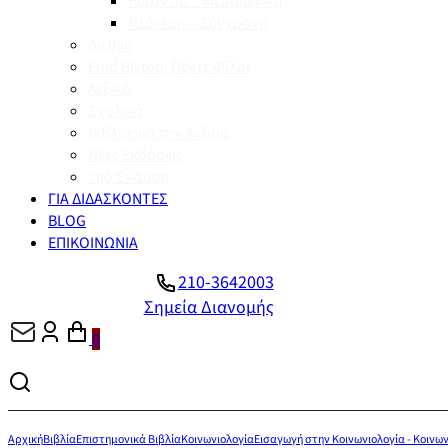
Βυζάντιο – Μεσαιωνική
Νεότερη – Σύγχρονη
Διεθνή
Enid Blyton, Πέντε Φίλοι
Λεξικά
Σχολικά
Βιβλία για την Άνδρο
Νέες Εκδόσεις
Υπό Έκδοση
ΓΙΑ ΔΙΔΑΣΚΟΝΤΕΣ
BLOG
ΕΠΙΚΟΙΝΩΝΙΑ
210-3642003
Σημεία Διανομής
0
Αρχική
Βιβλία
Επιστημονικά Βιβλία
Κοινωνιολογία
Εισαγωγή στην Κοινωνιολογία - Κοινω