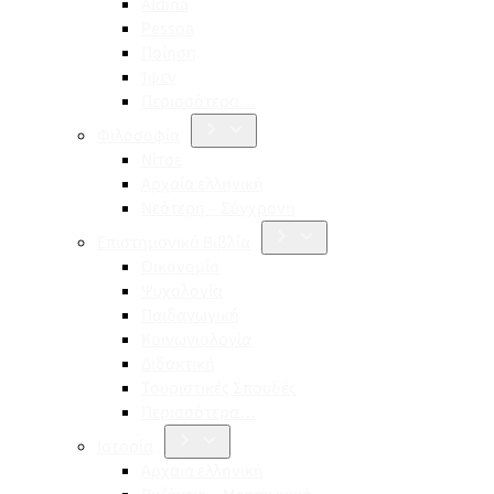
Aldina
Pessoa
Ποίηση
Ίψεν
Περισσότερα…
Φιλοσοφία
Νίτσε
Αρχαία ελληνική
Νεότερη – Σύγχρονη
Επιστημονικά Βιβλία
Οικονομία
Ψυχολογία
Παιδαγωγική
Κοινωνιολογία
Διδακτική
Τουριστικές Σπουδές
Περισσότερα…
Ιστορία
Αρχαία ελληνική