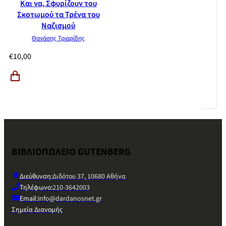
Και να, Σφυρίζουν του
Σκοτωμού τα Τρένα του
Ναζισμού
Θανάσης Τριαρίδης
€
10,00
ΒΙΒΛΙΟΠΩΛΕΙΟ GUTENBERG
Διεύθυνση:
Διδότου 37, 10680 Αθήνα
Τηλέφωνο:
210-3642003
Email:
info@dardanosnet.gr
Σημεία Διανομής