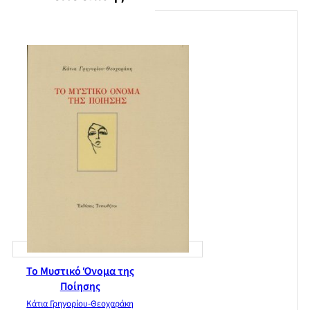
Το Μυστικό Όνομα της
Ποίησης
Κάτια Γρηγορίου-Θεοχαράκη