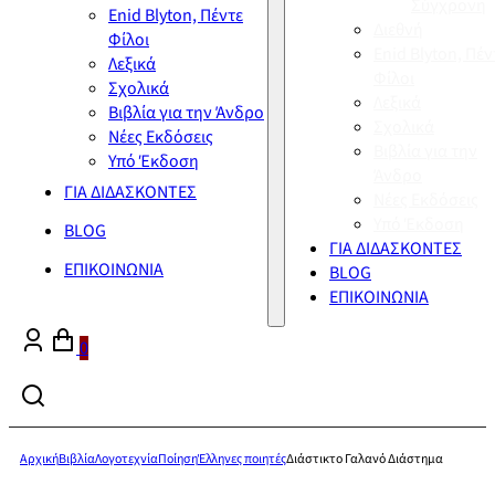
Σύγχρονη
Enid Blyton, Πέντε
Διεθνή
Φίλοι
Enid Blyton, Πέν
Λεξικά
Φίλοι
Σχολικά
Λεξικά
Βιβλία για την Άνδρο
Σχολικά
Νέες Εκδόσεις
Βιβλία για την
Υπό Έκδοση
Άνδρο
ΓΙΑ ΔΙΔΑΣΚΟΝΤΕΣ
Νέες Εκδόσεις
Υπό Έκδοση
BLOG
ΓΙΑ ΔΙΔΑΣΚΟΝΤΕΣ
ΕΠΙΚΟΙΝΩΝΙΑ
BLOG
ΕΠΙΚΟΙΝΩΝΙΑ
0
Αρχική
Βιβλία
Λογοτεχνία
Ποίηση
Έλληνες ποιητές
Διάστικτο Γαλανό Διάστημα