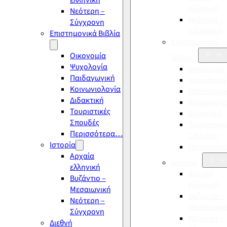
ελληνική
ελληνική
Νεότερη –
Νεότερη –
Σύγχρονη
Σύγχρονη
Επιστημονικά Βιβλία
Επιστημονικά
Οικονομία
Βιβλία
Ψυχολογία
Οικονομία
Παιδαγωγική
Ψυχολογία
Κοινωνιολογία
Παιδαγωγι
Διδακτική
Κοινωνιολ
Τουριστικές
Διδακτική
Σπουδές
Τουριστικέ
Περισσότερα…
Σπουδές
Ιστορία
Περισσότ
Αρχαία
Ιστορία
ελληνική
Αρχαία
Βυζάντιο –
ελληνική
Μεσαιωνική
Βυζάντιο –
Νεότερη –
Μεσαιωνικ
Σύγχρονη
Νεότερη –
Διεθνή