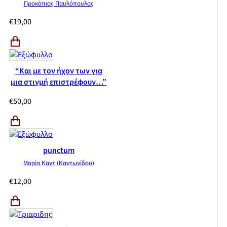
Προκόπιος Παυλόπουλος
€
19,00
“Και με τον ήχον των για
μια στιγμή επιστρέφουν…”
€
50,00
punctum
Μαρία Καντ (Καντωνίδου)
€
12,00