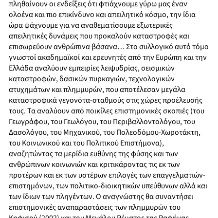
πληθαίνουν οι ενδείξεις ότι φτιάχνουμε γύρω μας έναν
ολοένα και πιο επικίνδυνο και απειλητικό κόσμο, την ίδια
ώρα ψάχνουμε για να αναθεματίσουμε εξωτερικές
απειλητικές δυνάμεις που προκαλούν καταστροφές και
επισωρεύουν ανθρώπινα βάσανα… Στο συλλογικό αυτό τόμο
γνωστοί ακαδημαϊκοί και ερευνητές από την Ευρώπη και την
Ελλάδα αναλύουν εμπειρίες λειψυδρίας, σεισμικών
καταστροφών, δασικών πυρκαγιών, τεχνολογικών
ατυχημάτων και πλημμυρών, που αποτέλεσαν μεγάλα
καταστροφικά γεγονότα-σταθμούς στις χώρες προέλευσής
τους. Τα αναλύουν από ποικίλες επιστημονικές σκοπιές (του
Γεωγράφου, του Γεωλόγου, του Περιβαλλοντολόγου, του
Δασολόγου, του Μηχανικού, του Πολεοδόμου-Χωροτάκτη,
του Κοινωνικού και του Πολιτικού Επιστήμονα),
αναζητώντας τα μερίδια ευθύνης της φύσης και των
ανθρώπινων κοινωνιών και κριτικάροντας τις εκ των
προτέρων και εκ των υστέρων επιλογές των επαγγελματιών-
επιστημόνων, των πολιτικο-διοικητικών υπεύθυνων αλλά και
των ίδιων των πληγέντων. Ο αναγνώστης θα συναντήσει
επιστημονικές αναπαραστάσεις των πλημμυρών του