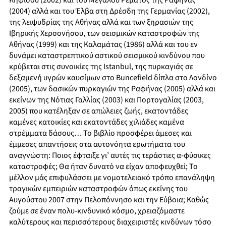
Κηφισού (2002) και του Μεγάλου Ρέματος της Ραφήνας
(2004) αλλά και του Έλβα στη Δρέσδη της Γερμανίας (2002),
της λειψυδρίας της Αθήνας αλλά και των ξηρασιών της
Ιβηρικής Χερσονήσου, των σεισμικών καταστροφών της
Αθήνας (1999) και της Καλαμάτας (1986) αλλά και του εν
δυνάμει καταστρεπτικού αστικού σεισμικού κινδύνου που
κρύβεται στις συνοικίες της Istanbul, της πυρκαγιάς σε
δεξαμενή υγρών καυσίμων στο Buncefield δίπλα στο Λονδίνο
(2005), των δασικών πυρκαγιών της Ραφήνας (2005) αλλά και
εκείνων της Νότιας Γαλλίας (2003) και Πορτογαλίας (2003,
2005) που κατέληξαν σε απώλειες ζωής, εκατοντάδες
καμένες κατοικίες και εκατοντάδες χιλιάδες καμένα
στρέμματα δάσους… Το βιβλίο προσφέρει άμεσες και
έμμεσες απαντήσεις στα αυτονόητα ερωτήματα του
αναγνώστη: Ποιος έφταιξε γι’ αυτές τις τεράστιες α-φύσικες
καταστροφές; Θα ήταν δυνατό να είχαν αποφευχθεί; Το
μέλλον μάς επιφυλάσσει με νομοτελειακό τρόπο επανάληψη
τραγικών εμπειριών καταστροφών όπως εκείνης του
Αυγούστου 2007 στην Πελοπόννησο και την Εύβοια; Καθώς
ζούμε σε έναν πολυ-κινδυνικό κόσμο, χρειαζόμαστε
καλύτερους και περισσότερους διαχειριστές κινδύνων τόσο