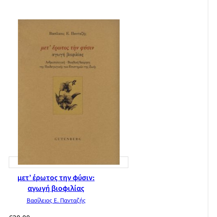
αστικός σχεδιασμός για τη μείωσή του – Η περίπτωση της
Instanbul
Ποτάμιες πλημμύρες: Ποιος ευθύνεται για τα πλημμυρικά
επεισόδια στο νομό Αττικής, η φύση ή ο άνθρωπος; Οι
περιπτώσεις των λεκανών του Κηφισού ποταμού και του
Μεγάλου Ρέματος της Ραφήνας, Η εκ των προτέρων και εκ
των υστέρων τρωτότητα στις ποτάμιες πλημμύρες: Η
περίπτωση της πλημμύρας του Αυγούστου του 2002 στην
περιφέρεια της Δρέσδης στη Γερμανία
Τεχνολογικά ατυχήματα: Τεχνολογικά ατυχήματα μεγάλης
έκτασης και η οδηγία SEVESO II
Βιογραφικά συγγραφέων
Ευρετήριο
μετ’ έρωτος την φύσιν:
αγωγή βιοφιλίας
Βασίλειος Ε. Πανταζής