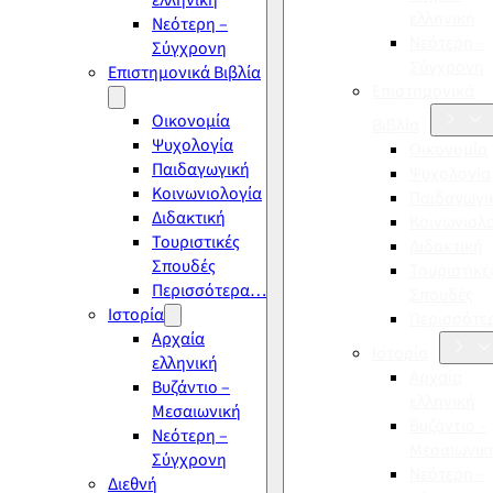
ελληνική
ελληνική
Νεότερη –
Νεότερη –
Σύγχρονη
Σύγχρονη
Επιστημονικά Βιβλία
Επιστημονικά
Οικονομία
Βιβλία
Ψυχολογία
Οικονομία
Παιδαγωγική
Ψυχολογία
Κοινωνιολογία
Παιδαγωγι
Διδακτική
Κοινωνιολ
Τουριστικές
Διδακτική
Σπουδές
Τουριστικέ
Περισσότερα…
Σπουδές
Ιστορία
Περισσότ
Αρχαία
Ιστορία
ελληνική
Αρχαία
Βυζάντιο –
ελληνική
Μεσαιωνική
Βυζάντιο –
Νεότερη –
Μεσαιωνικ
Σύγχρονη
Νεότερη –
Διεθνή