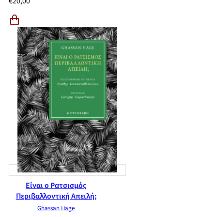
€
20,00
Είναι ο Ρατσισμός
Περιβαλλοντική Απειλή;
Ghassan Hage