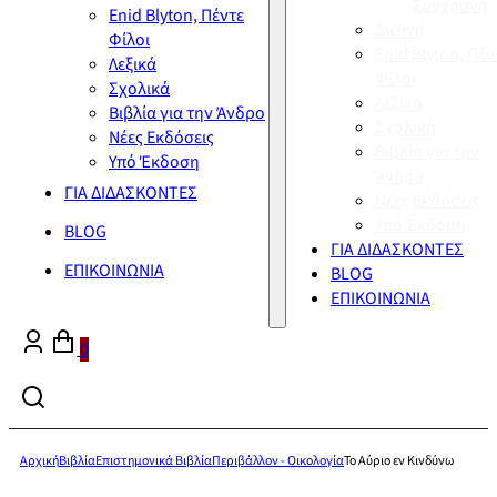
Σύγχρονη
Enid Blyton, Πέντε
Διεθνή
Φίλοι
Enid Blyton, Πέν
Λεξικά
Φίλοι
Σχολικά
Λεξικά
Βιβλία για την Άνδρο
Σχολικά
Νέες Εκδόσεις
Βιβλία για την
Υπό Έκδοση
Άνδρο
ΓΙΑ ΔΙΔΑΣΚΟΝΤΕΣ
Νέες Εκδόσεις
Υπό Έκδοση
BLOG
ΓΙΑ ΔΙΔΑΣΚΟΝΤΕΣ
ΕΠΙΚΟΙΝΩΝΙΑ
BLOG
ΕΠΙΚΟΙΝΩΝΙΑ
0
Αρχική
Βιβλία
Επιστημονικά Βιβλία
Περιβάλλον - Οικολογία
Το Αύριο εν Κινδύνω