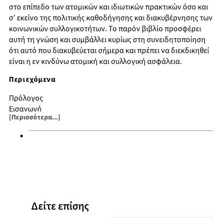
στο επίπεδο των ατομικών και ιδιωτικών πρακτικών όσο και
σ’ εκείνο της πολιτικής καθοδήγησης και διακυβέρνησης των
κοινωνικών συλλογικοτήτων. Το παρόν βιβλίο προσφέρει
αυτή τη γνώση και συμβάλλει κυρίως στη συνειδητοποίηση
ότι αυτό που διακυβεύεται σήμερα και πρέπει να διεκδικηθεί
είναι η εν κινδύνω ατομική και συλλογική ασφάλεια.
Περιεχόμενα
Πρόλογος
Εισαγωγή
[Περισσότερα...]
Ξηρασίες: Φυσικές, κοινωνικές και τεχνολογικές πτυχές της
ξηρασίας – Το παράδειγμα της Αθήνας, Οι ξηρασίες και οι
επιπτώσεις τους στην Ιβηρική χερσόνησο
Δασικές Πυρκαγιές: Πυρκαγιές στη ζώνη μίξης δασών-
οικισμών: Μαθήματα από πρόσφατες καταστροφές
Σεισμικές καταστροφές: “Σεισμός – σωσμός” και ως πότε;
Απολογισμός των πολιτικών αντισεισμικής προστασίας στην
Ελλάδα κατά την περίοδο 1975-2005, Εκτίμηση της σεισμικής
Δείτε επίσης
τρωτότητας: Η στροφή από τις φυσικές στις συστημικές και
οργανωτικές της διαστάσεις, Ο σεισμικός κίνδυνος και ο