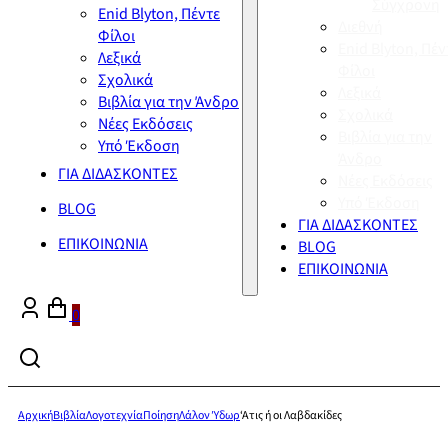
Σύγχρονη
Enid Blyton, Πέντε
Διεθνή
Φίλοι
Enid Blyton, Πέν
Λεξικά
Φίλοι
Σχολικά
Λεξικά
Βιβλία για την Άνδρο
Σχολικά
Νέες Εκδόσεις
Βιβλία για την
Υπό Έκδοση
Άνδρο
ΓΙΑ ΔΙΔΑΣΚΟΝΤΕΣ
Νέες Εκδόσεις
Υπό Έκδοση
BLOG
ΓΙΑ ΔΙΔΑΣΚΟΝΤΕΣ
ΕΠΙΚΟΙΝΩΝΙΑ
BLOG
ΕΠΙΚΟΙΝΩΝΙΑ
0
Αρχική
Βιβλία
Λογοτεχνία
Ποίηση
Λάλον Ύδωρ
‘Ατις ή οι Λαβδακίδες