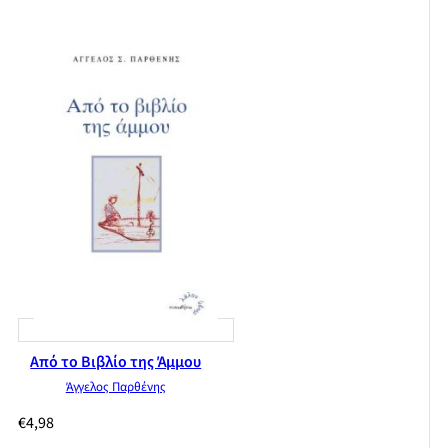
Από το Βιβλίο της Άμμου
Άγγελος Παρθένης
€
4,98