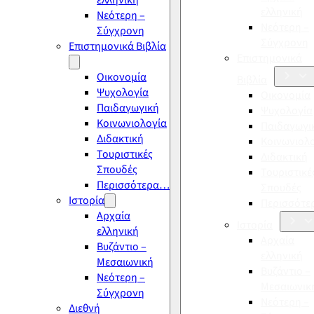
ελληνική
ελληνική
Νεότερη –
Νεότερη –
Σύγχρονη
Σύγχρονη
Επιστημονικά Βιβλία
Επιστημονικά
Οικονομία
Βιβλία
Ψυχολογία
Οικονομία
Παιδαγωγική
Ψυχολογία
Κοινωνιολογία
Παιδαγωγι
Διδακτική
Κοινωνιολ
Τουριστικές
Διδακτική
Σπουδές
Τουριστικέ
Περισσότερα…
Σπουδές
Ιστορία
Περισσότ
Αρχαία
Ιστορία
ελληνική
Αρχαία
Βυζάντιο –
ελληνική
Μεσαιωνική
Βυζάντιο –
Νεότερη –
Μεσαιωνικ
Σύγχρονη
Νεότερη –
Διεθνή