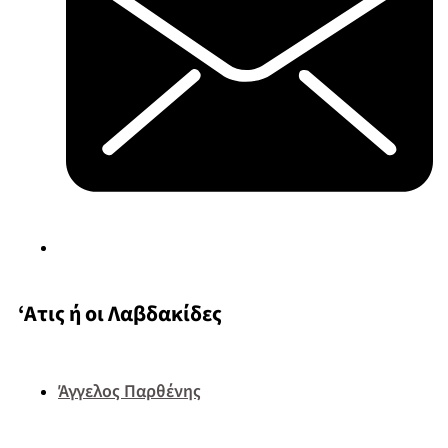
‘Ατις ή οι Λαβδακίδες
Άγγελος Παρθένης