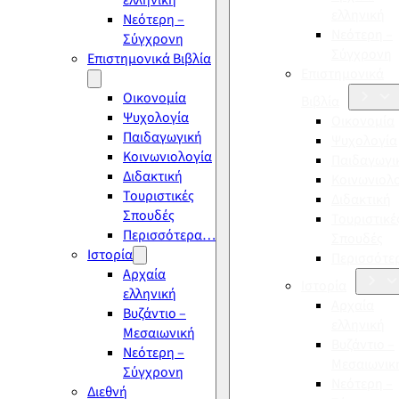
ελληνική
ελληνική
Νεότερη –
Νεότερη –
Σύγχρονη
Σύγχρονη
Επιστημονικά Βιβλία
Επιστημονικά
Οικονομία
Βιβλία
Ψυχολογία
Οικονομία
Παιδαγωγική
Ψυχολογία
Κοινωνιολογία
Παιδαγωγι
Διδακτική
Κοινωνιολ
Τουριστικές
Διδακτική
Σπουδές
Τουριστικέ
Περισσότερα…
Σπουδές
Ιστορία
Περισσότ
Αρχαία
Ιστορία
ελληνική
Αρχαία
Βυζάντιο –
ελληνική
Μεσαιωνική
Βυζάντιο –
Νεότερη –
Μεσαιωνικ
Σύγχρονη
Νεότερη –
Διεθνή