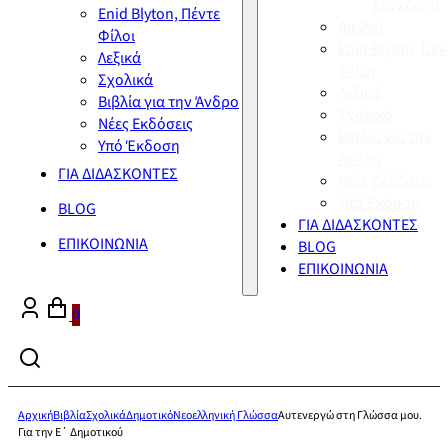
Σύγχρονη
Enid Blyton, Πέντε
Διεθνή
Φίλοι
Enid Blyton, Πέν
Λεξικά
Φίλοι
Σχολικά
Λεξικά
Βιβλία για την Άνδρο
Σχολικά
Νέες Εκδόσεις
Βιβλία για την
Υπό Έκδοση
Άνδρο
ΓΙΑ ΔΙΔΑΣΚΟΝΤΕΣ
Νέες Εκδόσεις
Υπό Έκδοση
BLOG
ΓΙΑ ΔΙΔΑΣΚΟΝΤΕΣ
ΕΠΙΚΟΙΝΩΝΙΑ
BLOG
ΕΠΙΚΟΙΝΩΝΙΑ
0
Αρχική
Βιβλία
Σχολικά
Δημοτικό
Νεοελληνική Γλώσσα
Αυτενεργώ στη Γλώσσα μου.
Για την Ε΄ Δημοτικού