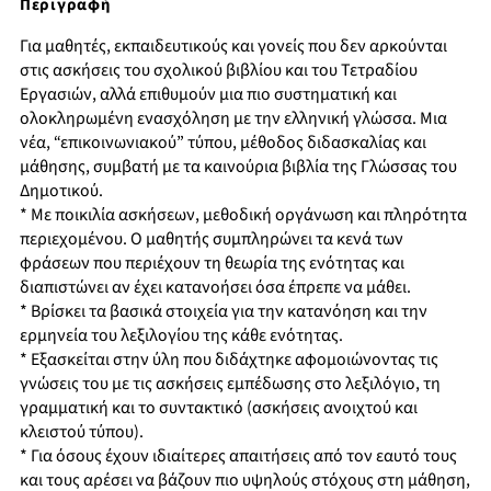
Περιγραφή
Για μαθητές, εκπαιδευτικούς και γονείς που δεν αρκούνται
στις ασκήσεις του σχολικού βιβλίου και του Τετραδίου
Εργασιών, αλλά επιθυμούν μια πιο συστηματική και
ολοκληρωμένη ενασχόληση με την ελληνική γλώσσα. Μια
νέα, “επικοινωνιακού” τύπου, μέθοδος διδασκαλίας και
μάθησης, συμβατή με τα καινούρια βιβλία της Γλώσσας του
Δημοτικού.
* Με ποικιλία ασκήσεων, μεθοδική οργάνωση και πληρότητα
περιεχομένου. Ο μαθητής συμπληρώνει τα κενά των
φράσεων που περιέχουν τη θεωρία της ενότητας και
διαπιστώνει αν έχει κατανοήσει όσα έπρεπε να μάθει.
* Βρίσκει τα βασικά στοιχεία για την κατανόηση και την
ερμηνεία του λεξιλογίου της κάθε ενότητας.
* Εξασκείται στην ύλη που διδάχτηκε αφομοιώνοντας τις
γνώσεις του με τις ασκήσεις εμπέδωσης στο λεξιλόγιο, τη
γραμματική και το συντακτικό (ασκήσεις ανοιχτού και
κλειστού τύπου).
* Για όσους έχουν ιδιαίτερες απαιτήσεις από τον εαυτό τους
και τους αρέσει να βάζουν πιο υψηλούς στόχους στη μάθηση,