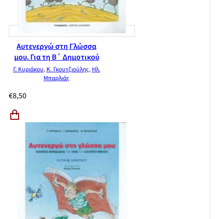
Αυτενεργώ στη Γλώσσα
μου. Για τη Β΄ Δημοτικού
Γ. Κυριάκου
,
Κ. Γκουτζιούλης
,
Ηλ.
Μπαρλιάς
€
8,50