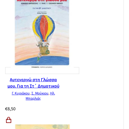
Απαντήσεις στις ασκήσεις εμπέδωσης
Αυτενεργώ στη Γλώσσα
μου. Για τη Στ΄ Δημοτικού
Γ. Κυριάκου
,
Σ. Μούκιου
,
Ηλ.
Μπαρλιάς
€
8,50