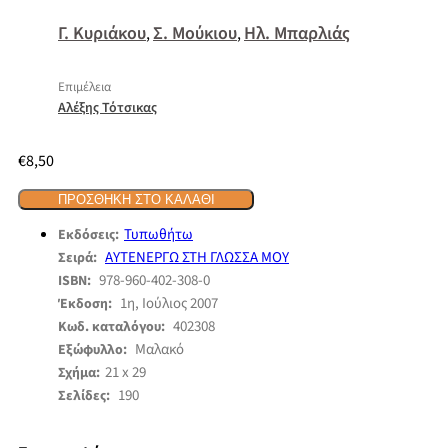
Γ. Κυριάκου
Σ. Μούκιου
Ηλ. Μπαρλιάς
,
,
Επιμέλεια
Αλέξης Τότσικας
€
8,50
ΠΡΟΣΘΉΚΗ ΣΤΟ ΚΑΛΆΘΙ
Τυπωθήτω
Εκδόσεις:
ΑΥΤΕΝΕΡΓΩ ΣΤΗ ΓΛΩΣΣΑ ΜΟΥ
Σειρά:
978-960-402-308-0
ISBN:
1η, Ιούλιος 2007
Έκδοση:
402308
Κωδ. καταλόγου:
Μαλακό
Εξώφυλλο:
21 x 29
Σχήμα:
190
Σελίδες: