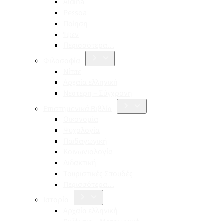
Aldina
Pessoa
Ποίηση
Ίψεν
Περισσότερα…
Φιλοσοφία
Νίτσε
Αρχαία ελληνική
Νεότερη – Σύγχρονη
Επιστημονικά Βιβλία
Οικονομία
Ψυχολογία
Παιδαγωγική
Κοινωνιολογία
Διδακτική
Τουριστικές Σπουδές
Περισσότερα…
Ιστορία
Αρχαία ελληνική