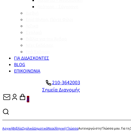
Βυζάντιο – Μεσαιωνική
Νεότερη – Σύγχρονη
Διεθνή
Enid Blyton, Πέντε Φίλοι
Λεξικά
Σχολικά
Βιβλία για την Άνδρο
Νέες Εκδόσεις
Υπό Έκδοση
ΓΙΑ ΔΙΔΑΣΚΟΝΤΕΣ
BLOG
ΕΠΙΚΟΙΝΩΝΙΑ
210-3642003
Σημεία Διανομής
0
Αρχική
Βιβλία
Σχολικά
Δημοτικό
Νεοελληνική Γλώσσα
Αυτενεργώ στη Γλώσσα μου. Για τη 