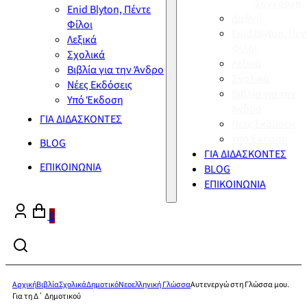
Σύγχρονη
Enid Blyton, Πέντε
Διεθνή
Φίλοι
Enid Blyton, Πέν
Λεξικά
Φίλοι
Σχολικά
Λεξικά
Βιβλία για την Άνδρο
Σχολικά
Νέες Εκδόσεις
Βιβλία για την
Υπό Έκδοση
Άνδρο
ΓΙΑ ΔΙΔΑΣΚΟΝΤΕΣ
Νέες Εκδόσεις
Υπό Έκδοση
BLOG
ΓΙΑ ΔΙΔΑΣΚΟΝΤΕΣ
ΕΠΙΚΟΙΝΩΝΙΑ
BLOG
ΕΠΙΚΟΙΝΩΝΙΑ
0
Αρχική
Βιβλία
Σχολικά
Δημοτικό
Νεοελληνική Γλώσσα
Αυτενεργώ στη Γλώσσα μου.
Για τη Δ΄ Δημοτικού