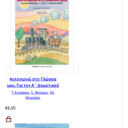
Βασικό λεξιλόγιο
Απαντήσεις στις ασκήσεις εμπέδωσης
Αυτενεργώ στη Γλώσσα
μου. Για την Α΄ Δημοτικού
Γ. Κυριάκου
,
Σ. Μούκιου
,
Ηλ.
Μπαρλιάς
€
8,50