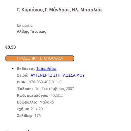
Γ. Κυριάκου
Γ. Μάνδρος
Ηλ. Μπαρλιάς
,
,
Επιμέλεια
Αλέξης Τότσικας
€
8,50
ΠΡΟΣΘΉΚΗ ΣΤΟ ΚΑΛΆΘΙ
Τυπωθήτω
Εκδόσεις:
ΑΥΤΕΝΕΡΓΩ ΣΤΗ ΓΛΩΣΣΑ ΜΟΥ
Σειρά:
978-960-402-311-0
ISBN:
1η, Σεπτέμβριος 2007
Έκδοση:
402311
Κωδ. καταλόγου:
Μαλακό
Εξώφυλλο:
21 x 29
Σχήμα:
175
Σελίδες: