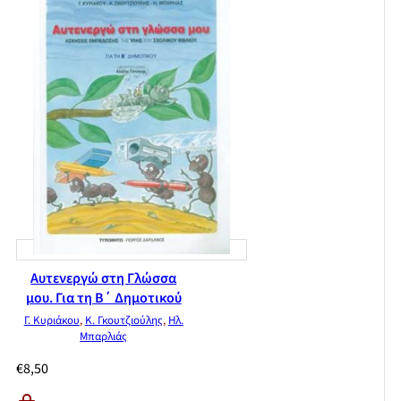
Αυτενεργώ στη Γλώσσα
μου. Για τη Β΄ Δημοτικού
Γ. Κυριάκου
,
Κ. Γκουτζιούλης
,
Ηλ.
Μπαρλιάς
€
8,50