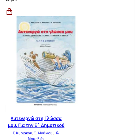
Αυτενεργώ στη Γλώσσα
μου. Για την Ε΄ Δημοτικού
Γ. Κυριάκου
,
Σ. Μούκιου
,
Ηλ.
Μπαρλιάς