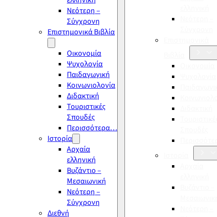
ελληνική
ελληνική
Νεότερη –
Νεότερη –
Σύγχρονη
Σύγχρονη
Επιστημονικά Βιβλία
Επιστημονικά
Οικονομία
Βιβλία
Ψυχολογία
Οικονομία
Παιδαγωγική
Ψυχολογία
Κοινωνιολογία
Παιδαγωγι
Διδακτική
Κοινωνιολ
Τουριστικές
Διδακτική
Σπουδές
Τουριστικέ
Περισσότερα…
Σπουδές
Ιστορία
Περισσότ
Αρχαία
Ιστορία
ελληνική
Αρχαία
Βυζάντιο –
ελληνική
Μεσαιωνική
Βυζάντιο –
Νεότερη –
Μεσαιωνικ
Σύγχρονη
Νεότερη –
Διεθνή