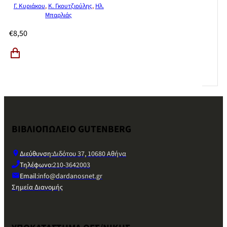
Γ. Κυριάκου
,
Κ. Γκουτζιούλης
,
Ηλ.
Μπαρλιάς
€
8,50
ΒΙΒΛΙΟΠΩΛΕΙΟ GUTENBERG
Διεύθυνση:
Διδότου 37, 10680 Αθήνα
Τηλέφωνο:
210-3642003
Email:
info@dardanosnet.gr
Σημεία Διανομής