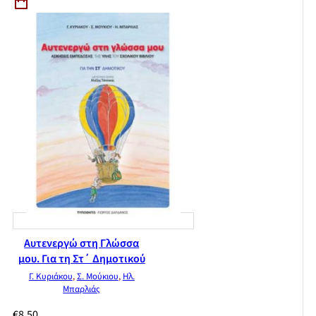
Αυτενεργώ στη Γλώσσα
μου. Για τη Στ΄ Δημοτικού
Γ. Κυριάκου
,
Σ. Μούκιου
,
Ηλ.
Μπαρλιάς
€
8,50