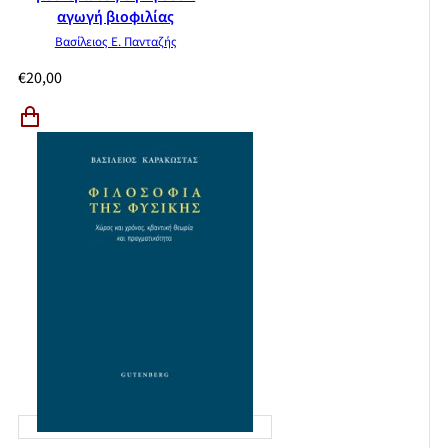
αγωγή βιοφιλίας
Βασίλειος Ε. Πανταζής
€
20,00