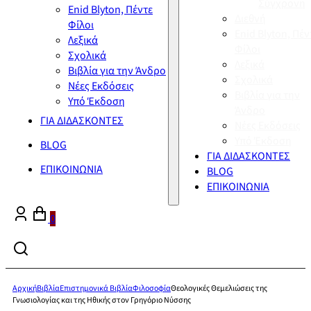
Σύγχρονη
Enid Blyton, Πέντε
Διεθνή
Φίλοι
Enid Blyton, Πέν
Λεξικά
Φίλοι
Σχολικά
Λεξικά
Βιβλία για την Άνδρο
Σχολικά
Νέες Εκδόσεις
Βιβλία για την
Υπό Έκδοση
Άνδρο
ΓΙΑ ΔΙΔΑΣΚΟΝΤΕΣ
Νέες Εκδόσεις
Υπό Έκδοση
BLOG
ΓΙΑ ΔΙΔΑΣΚΟΝΤΕΣ
ΕΠΙΚΟΙΝΩΝΙΑ
BLOG
ΕΠΙΚΟΙΝΩΝΙΑ
0
Αρχική
Βιβλία
Επιστημονικά Βιβλία
Φιλοσοφία
Θεολογικές Θεμελιώσεις της
Γνωσιολογίας και της Ηθικής στον Γρηγόριο Νύσσης