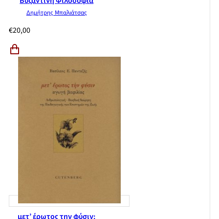
Βυζαντινή Φιλοσοφία
Δημήτρης Μπαλιάτσας
€
20,00
μετ’ έρωτος την φύσιν: