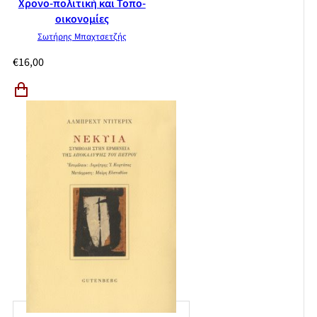
Χρονο-πολιτική και Τοπο-
οικονομίες
Σωτήρης Μπαχτσετζής
€
16,00