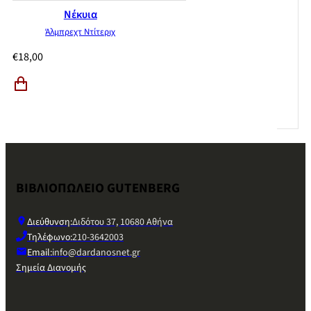
Νέκυια
Άλμπρεχτ Ντίτεριχ
€
18,00
ΒΙΒΛΙΟΠΩΛΕΙΟ GUTENBERG
Διεύθυνση:
Διδότου 37, 10680 Αθήνα
Τηλέφωνο:
210-3642003
Email:
info@dardanosnet.gr
Σημεία Διανομής