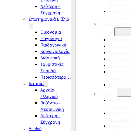
ελληνική
ελληνική
Νεότερη –
Νεότερη –
Σύγχρονη
Σύγχρονη
Επιστημονικά Βιβλία
Επιστημονικά
Οικονομία
Βιβλία
Ψυχολογία
Οικονομία
Παιδαγωγική
Ψυχολογία
Κοινωνιολογία
Παιδαγωγι
Διδακτική
Κοινωνιολ
Τουριστικές
Διδακτική
Σπουδές
Τουριστικέ
Περισσότερα…
Σπουδές
Ιστορία
Περισσότ
Αρχαία
Ιστορία
ελληνική
Αρχαία
Βυζάντιο –
ελληνική
Μεσαιωνική
Βυζάντιο –
Νεότερη –
Μεσαιωνικ
Σύγχρονη
Νεότερη –
Διεθνή