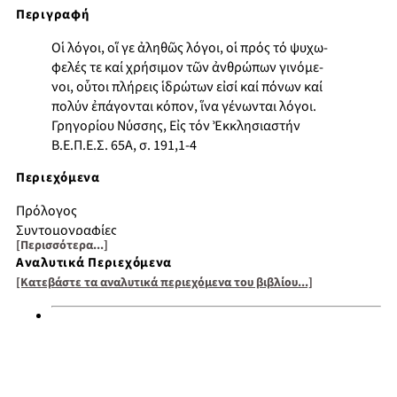
Περιγραφή
Οἱ λόγοι, οἵ γε ἀληθῶς λόγοι, οἱ πρός τό ψυχω-
φελές τε καί χρήσιμον τῶν ἀνθρώπων γινόμε-
νοι, οὗτοι πλήρεις ἱδρώτων εἰσί καί πόνων καί
πολύν ἐπάγονται κόπον, ἵνα γένωνται λόγοι.
Γρηγορίου Νύσσης, Εἰς τόν Ἐκκλησιαστήν
Β.Ε.Π.Ε.Σ. 65Α, σ. 191,1-4
Περιεχόμενα
Πρόλογος
Συντομογραφίες
[Περισσότερα...]
Εισαγωγή
Αναλυτικά Περιεχόμενα
Ομιλία α΄ Θεολογικές, ανθρωπολογικές και επιστημολογικές
[Κατεβάστε τα αναλυτικά περιεχόμενα του βιβλίου...]
αναγνώσεις της ματαιότητας
Ομιλία β΄ Χριστολογικές αναγνώσεις των «κατά φύσιν» και
«παρά φύσιν» ανθρωπίνων καταστάσεων
Ομιλία γ΄ Εκκλησιολογικὲς υπερβάσεις των παθών και των
ηθικών εκτροπών
Επίλογος