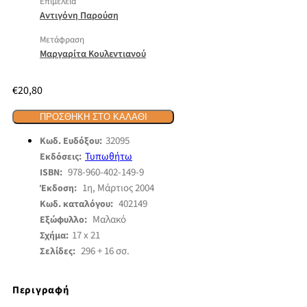
Επιμέλεια
Αντιγόνη Παρούση
Μετάφραση
Μαργαρίτα Κουλεντιανού
€
20,80
ΠΡΟΣΘΉΚΗ ΣΤΟ ΚΑΛΆΘΙ
32095
Κωδ. Ευδόξου:
Τυπωθήτω
Εκδόσεις:
978-960-402-149-9
ISBN:
1η, Μάρτιος 2004
Έκδοση:
402149
Κωδ. καταλόγου:
Μαλακό
Εξώφυλλο:
17 x 21
Σχήμα:
296 + 16 σσ.
Σελίδες:
Περιγραφή