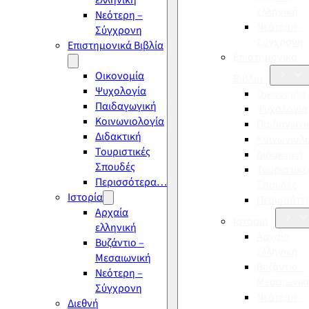
ελληνική
ελληνική
Νεότερη –
Νεότερη –
Σύγχρονη
Σύγχρονη
Επιστημονικά Βιβλία
Επιστημονικά
Οικονομία
Βιβλία
Ψυχολογία
Οικονομία
Παιδαγωγική
Ψυχολογία
Κοινωνιολογία
Παιδαγωγι
Διδακτική
Κοινωνιολ
Τουριστικές
Διδακτική
Σπουδές
Τουριστικέ
Περισσότερα…
Σπουδές
Ιστορία
Περισσότ
Αρχαία
Ιστορία
ελληνική
Αρχαία
Βυζάντιο –
ελληνική
Μεσαιωνική
Βυζάντιο –
Νεότερη –
Μεσαιωνικ
Σύγχρονη
Νεότερη –
Διεθνή