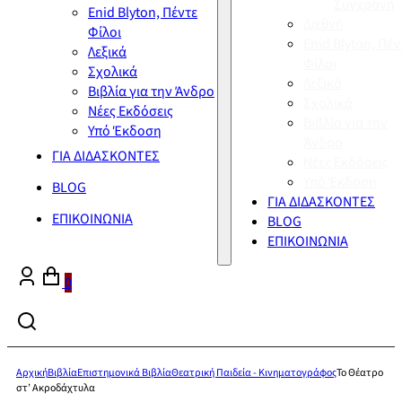
Σύγχρονη
Enid Blyton, Πέντε
Διεθνή
Φίλοι
Enid Blyton, Πέν
Λεξικά
Φίλοι
Σχολικά
Λεξικά
Βιβλία για την Άνδρο
Σχολικά
Νέες Εκδόσεις
Βιβλία για την
Υπό Έκδοση
Άνδρο
ΓΙΑ ΔΙΔΑΣΚΟΝΤΕΣ
Νέες Εκδόσεις
Υπό Έκδοση
BLOG
ΓΙΑ ΔΙΔΑΣΚΟΝΤΕΣ
ΕΠΙΚΟΙΝΩΝΙΑ
BLOG
ΕΠΙΚΟΙΝΩΝΙΑ
0
Αρχική
Βιβλία
Επιστημονικά Βιβλία
Θεατρική Παιδεία - Κινηματογράφος
Το Θέατρο
στ’ Ακροδάχτυλα