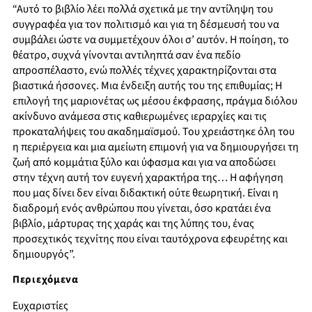
“Αυτό το βιβλίο λέει πολλά σχετικά με την αντίληψη του
συγγραφέα για τον πολιτισμό και για τη δέσμευσή του να
συμβάλει ώστε να συμμετέχουν όλοι σ’ αυτόν. Η ποίηση, το
θέατρο, συχνά γίνονται αντιληπτά σαν ένα πεδίο
απροσπέλαστο, ενώ πολλές τέχνες χαρακτηρίζονται στα
βιαστικά ήσσονες. Μια ένδειξη αυτής του της επιθυμίας; Η
επιλογή της μαριονέτας ως μέσου έκφρασης, πράγμα διόλου
ακίνδυνο ανάμεσα στις καθιερωμένες ιεραρχίες και τις
προκαταλήψεις του ακαδημαϊσμού. Του χρειάστηκε όλη του
η περιέργεια και μια αμείωτη επιμονή για να δημιουργήσει τη
ζωή από κομμάτια ξύλο και ύφασμα και για να αποδώσει
στην τέχνη αυτή τον ευγενή χαρακτήρα της… Η αφήγηση
που μας δίνει δεν είναι διδακτική ούτε θεωρητική. Είναι η
διαδρομή ενός ανθρώπου που γίνεται, όσο κρατάει ένα
βιβλίο, μάρτυρας της χαράς και της λύπης του, ένας
προσεχτικός τεχνίτης που είναι ταυτόχρονα εφευρέτης και
δημιουργός”.
Περιεχόμενα
Ευχαριστίες