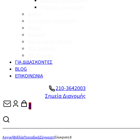
Βυζάντιο – Μεσαιωνική
Νεότερη – Σύγχρονη
Διεθνή
Enid Blyton, Πέντε Φίλοι
Λεξικά
Σχολικά
Βιβλία για την Άνδρο
Νέες Εκδόσεις
Υπό Έκδοση
ΓΙΑ ΔΙΔΑΣΚΟΝΤΕΣ
BLOG
ΕΠΙΚΟΙΝΩΝΙΑ
210-3642003
Σημεία Διανομής
0
Αρχική
Βιβλία
Περιοδικά
Σύγκριση
Σύγκριση 8