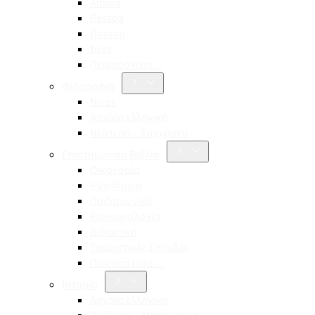
Aldina
Pessoa
Ποίηση
Ίψεν
Περισσότερα…
Φιλοσοφία
Νίτσε
Αρχαία ελληνική
Νεότερη – Σύγχρονη
Επιστημονικά Βιβλία
Οικονομία
Ψυχολογία
Παιδαγωγική
Κοινωνιολογία
Διδακτική
Τουριστικές Σπουδές
Περισσότερα…
Ιστορία
Αρχαία ελληνική