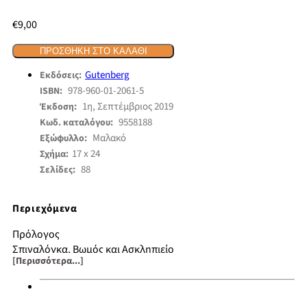
€
9,00
ΠΡΟΣΘΉΚΗ ΣΤΟ ΚΑΛΆΘΙ
Gutenberg
Εκδόσεις:
978-960-01-2061-5
ISBN:
1η, Σεπτέμβριος 2019
Έκδοση:
9558188
Κωδ. καταλόγου:
Μαλακό
Εξώφυλλο:
17 x 24
Σχήμα:
88
Σελίδες:
Περιεχόμενα
Πρόλογος
Σπιναλόγκα, Βωμός και Ασκληπιείο
[Περισσότερα...]
Ορισμένα ιστορικά στοιχεία
Σπάνιο φωτογραφικό υλικό