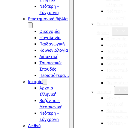
ελληνική
ελληνική
Νεότερη –
Νεότερη –
Σύγχρονη
Σύγχρονη
Επιστημονικά Βιβλία
Επιστημονικά
Οικονομία
Βιβλία
Ψυχολογία
Οικονομία
Παιδαγωγική
Ψυχολογία
Κοινωνιολογία
Παιδαγωγι
Διδακτική
Κοινωνιολ
Τουριστικές
Διδακτική
Σπουδές
Τουριστικέ
Περισσότερα…
Σπουδές
Ιστορία
Περισσότ
Αρχαία
Ιστορία
ελληνική
Αρχαία
Βυζάντιο –
ελληνική
Μεσαιωνική
Βυζάντιο –
Νεότερη –
Μεσαιωνικ
Σύγχρονη
Νεότερη –
Διεθνή