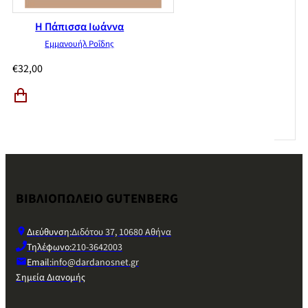
Η Πάπισσα Ιωάννα
Εμμανουήλ Ροΐδης
€
32,00
ΒΙΒΛΙΟΠΩΛΕΙΟ GUTENBERG
Διεύθυνση:
Διδότου 37, 10680 Αθήνα
Τηλέφωνο:
210-3642003
Email:
info@dardanosnet.gr
Σημεία Διανομής