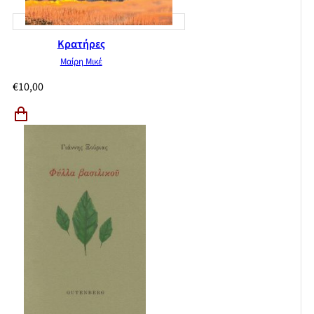
Κρατήρες
Μαίρη Μικέ
€
10,00