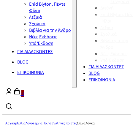
Σύγχρονη
Enid Blyton, Πέντε
Διεθνή
Φίλοι
Enid Blyton, Πέν
Λεξικά
Φίλοι
Σχολικά
Λεξικά
Βιβλία για την Άνδρο
Σχολικά
Νέες Εκδόσεις
Βιβλία για την
Υπό Έκδοση
Άνδρο
ΓΙΑ ΔΙΔΑΣΚΟΝΤΕΣ
Νέες Εκδόσεις
Υπό Έκδοση
BLOG
ΓΙΑ ΔΙΔΑΣΚΟΝΤΕΣ
ΕΠΙΚΟΙΝΩΝΙΑ
BLOG
ΕΠΙΚΟΙΝΩΝΙΑ
0
Αρχική
Βιβλία
Λογοτεχνία
Ποίηση
Έλληνες ποιητές
Σπιναλόγκα