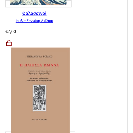
Θαλασσινοί
Ιουλία Ζαννάκη-Λιάλιου
€
7,00