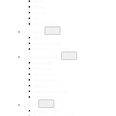
Aldina
Pessoa
Ποίηση
Ίψεν
Περισσότερα…
Φιλοσοφία
Νίτσε
Αρχαία ελληνική
Νεότερη – Σύγχρονη
Επιστημονικά Βιβλία
Οικονομία
Ψυχολογία
Παιδαγωγική
Κοινωνιολογία
Διδακτική
Τουριστικές Σπουδές
Περισσότερα…
Ιστορία
Αρχαία ελληνική