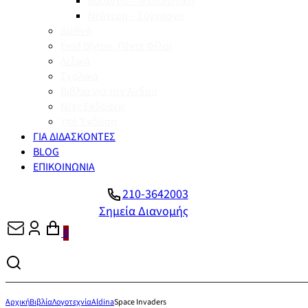
Βυζάντιο – Μεσαιωνική
Νεότερη – Σύγχρονη
Διεθνή
Enid Blyton, Πέντε Φίλοι
Λεξικά
Σχολικά
Βιβλία για την Άνδρο
Νέες Εκδόσεις
Υπό Έκδοση
ΓΙΑ ΔΙΔΑΣΚΟΝΤΕΣ
BLOG
ΕΠΙΚΟΙΝΩΝΙΑ
210-3642003
Σημεία Διανομής
0
Αρχική
Βιβλία
Λογοτεχνία
Aldina
Space Invaders