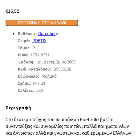
€
16,92
ΠΡΟΣΘΉΚΗ ΣΤΟ ΚΑΛΆΘΙ
Gutenberg
Εκδόσεις:
POETIX
Σειρά:
2
Τόμος:
1791-8731
ISBN:
1η, Δεκέμβριος 2009
Έκδοση:
B9558158
Κωδ. καταλόγου:
Μαλακό
Εξώφυλλο:
14 x 24
Σχήμα:
280
Σελίδες:
Περιγραφή
Στο δεύτερο τεύχος του περιοδικού Poetix θα βρείτε
συνεντεύξεις και συνομιλίες ποιητών, πολλά ποιήματα νέων
και άγνωστων αλλά και γνωστών και καθιερωμένων Ελλήνων