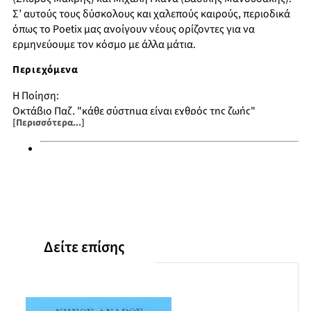
Σ’ αυτούς τους δύσκολους και χαλεπούς καιρούς, περιοδικά
όπως το Poetix μας ανοίγουν νέους ορίζοντες για να
ερμηνεύουμε τον κόσμο με άλλα μάτια.
Περιεχόμενα
Η Ποίηση:
Οκτάβιο Παζ, "κάθε σύστημα είναι εχθρός της ζωής"
[Περισσότερα...]
Η εξουσία δεν αγαπά τους ποιητές
Τα τρυφερά κουμπιά της Γερτρούδης Στάιν
Βάκχες ή η μόλυνση
Παγκοσμιοποίηση και ποίηση
Περιπτωσιολογώντας την ουτοπία
Παρουσιάσεις
Μικρογεύματα.
Τα Ποιήματα:
Δείτε επίσης
Anne Carson
Herta Mueller
Τίτος Πατρίκιος
Lawrence Ferlinghetti
Βλαντιμίρ Μαγιακόφσκι