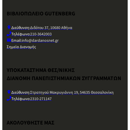
ΒΙΒΛΙΟΠΩΛΕΙΟ GUTENBERG
Διεύθυνση:
Διδότου 37, 10680 Αθήνα
Τηλέφωνο:
210-3642003
Email:
info@dardanosnet.gr
Σημεία Διανομής
ΥΠΟΚΑΤΑΣΤΗΜΑ ΘΕΣ/ΝΙΚΗΣ
ΔΙΑΝΟΜΗ ΠΑΝΕΠΙΣΤΗΜΙΑΚΩΝ ΣΥΓΓΡΑΜΜΑΤΩΝ
Διεύθυνση:
Στρατηγού Μακρυγιάννη 19, 54635 Θεσσαλονίκη
Τηλέφωνο:
2310-271147
ΑΚΟΛΟΥΘΗΣΤΕ ΜΑΣ