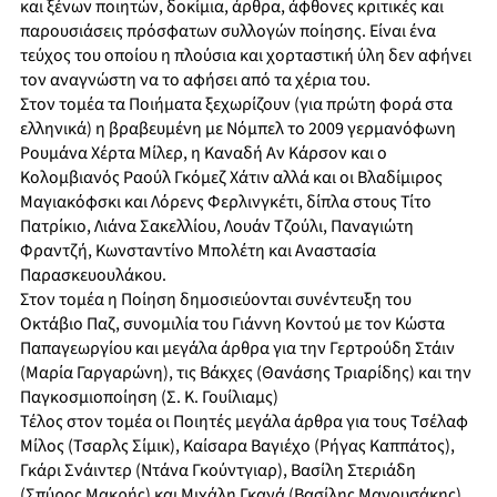
και ξένων ποιητών, δοκίμια, άρθρα, άφθονες κριτικές και
παρουσιάσεις πρόσφατων συλλογών ποίησης. Είναι ένα
τεύχος του οποίου η πλούσια και χορταστική ύλη δεν αφήνει
τον αναγνώστη να το αφήσει από τα χέρια του.
Στον τομέα τα Ποιήματα ξεχωρίζουν (για πρώτη φορά στα
ελληνικά) η βραβευμένη με Νόμπελ το 2009 γερμανόφωνη
Ρουμάνα Χέρτα Μίλερ, η Καναδή Αν Κάρσον και ο
Κολομβιανός Ραούλ Γκόμεζ Χάτιν αλλά και οι Βλαδίμιρος
Μαγιακόφσκι και Λόρενς Φερλινγκέτι, δίπλα στους Τίτο
Πατρίκιο, Λιάνα Σακελλίου, Λουάν Τζούλι, Παναγιώτη
Φραντζή, Κωνσταντίνο Μπολέτη και Αναστασία
Παρασκευουλάκου.
Στον τομέα η Ποίηση δημοσιεύονται συνέντευξη του
Οκτάβιο Παζ, συνομιλία του Γιάννη Κοντού με τον Κώστα
Παπαγεωργίου και μεγάλα άρθρα για την Γερτρούδη Στάιν
(Μαρία Γαργαρώνη), τις Βάκχες (Θανάσης Τριαρίδης) και την
Παγκοσμιοποίηση (Σ. Κ. Γουίλιαμς)
Τέλος στον τομέα οι Ποιητές μεγάλα άρθρα για τους Τσέλαφ
Μίλος (Τσαρλς Σίμικ), Καίσαρα Βαγιέχο (Ρήγας Καππάτος),
Γκάρι Σνάιντερ (Ντάνα Γκούντγιαρ), Βασίλη Στεριάδη
(Σπύρος Μακρής) και Μιχάλη Γκανά (Βασίλης Μανουσάκης).