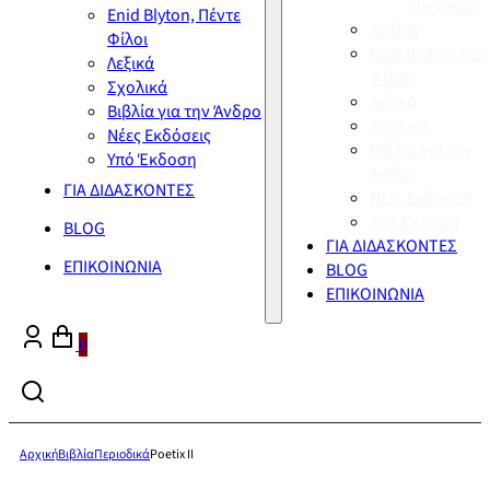
Σύγχρονη
Enid Blyton, Πέντε
Διεθνή
Φίλοι
Enid Blyton, Πέν
Λεξικά
Φίλοι
Σχολικά
Λεξικά
Βιβλία για την Άνδρο
Σχολικά
Νέες Εκδόσεις
Βιβλία για την
Υπό Έκδοση
Άνδρο
ΓΙΑ ΔΙΔΑΣΚΟΝΤΕΣ
Νέες Εκδόσεις
Υπό Έκδοση
BLOG
ΓΙΑ ΔΙΔΑΣΚΟΝΤΕΣ
ΕΠΙΚΟΙΝΩΝΙΑ
BLOG
ΕΠΙΚΟΙΝΩΝΙΑ
0
Αρχική
Βιβλία
Περιοδικά
Poetix II