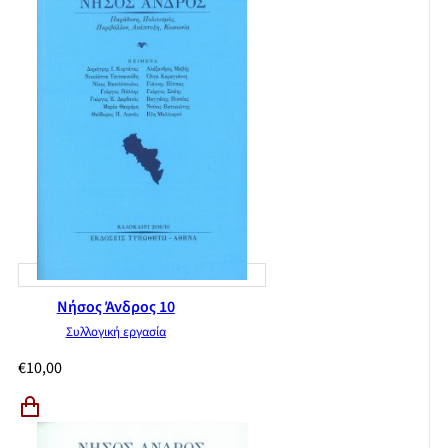
Λιάνα Σακελλίου
Κωνσταντίνος Μπολέτης
Raul Gomez Jattin
Παναγιώτης Φραντζής
Αναστασία Παρασκευουλάκου
Λουάν Τζούλις.
Οι Ποιητές:
Ένας κόσμος που χάθηκε σαν καπνός
Η ποίηση και η ποιητική του Βασίλη Στεριάδη
Ο Γκάρυ Σνάιντερ και η τέχνη της ζωής
Εβδομήντα χρόνια από το θάνατο του Καίσαρα Βαλιέχο
The beat goes on
Ο ύπνος του καπνιστή του Μιχάλη Γκανά
Μορφώματα αρχαίου κάλλους
Νήσος Άνδρος 10
Miscellanea.
Συλλογική εργασία
€
10,00