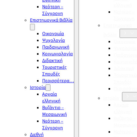
ελληνική
ελληνική
Νεότερη –
Νεότερη –
Σύγχρονη
Σύγχρονη
Επιστημονικά Βιβλία
Επιστημονικά
Οικονομία
Βιβλία
Ψυχολογία
Οικονομία
Παιδαγωγική
Ψυχολογία
Κοινωνιολογία
Παιδαγωγι
Διδακτική
Κοινωνιολ
Τουριστικές
Διδακτική
Σπουδές
Τουριστικέ
Περισσότερα…
Σπουδές
Ιστορία
Περισσότ
Αρχαία
Ιστορία
ελληνική
Αρχαία
Βυζάντιο –
ελληνική
Μεσαιωνική
Βυζάντιο –
Νεότερη –
Μεσαιωνικ
Σύγχρονη
Νεότερη –
Διεθνή