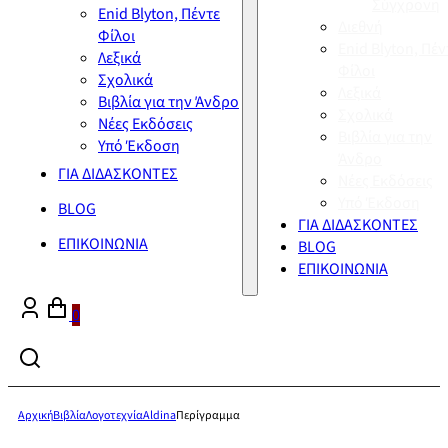
Σύγχρονη
Enid Blyton, Πέντε
Διεθνή
Φίλοι
Enid Blyton, Πέν
Λεξικά
Φίλοι
Σχολικά
Λεξικά
Βιβλία για την Άνδρο
Σχολικά
Νέες Εκδόσεις
Βιβλία για την
Υπό Έκδοση
Άνδρο
ΓΙΑ ΔΙΔΑΣΚΟΝΤΕΣ
Νέες Εκδόσεις
Υπό Έκδοση
BLOG
ΓΙΑ ΔΙΔΑΣΚΟΝΤΕΣ
ΕΠΙΚΟΙΝΩΝΙΑ
BLOG
ΕΠΙΚΟΙΝΩΝΙΑ
0
Αρχική
Βιβλία
Λογοτεχνία
Aldina
Περίγραμμα