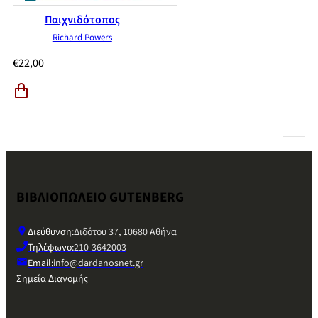
Παιχνιδότοπος
Richard Powers
€
22,00
ΒΙΒΛΙΟΠΩΛΕΙΟ GUTENBERG
Διεύθυνση:
Διδότου 37, 10680 Αθήνα
Τηλέφωνο:
210-3642003
Email:
info@dardanosnet.gr
Σημεία Διανομής