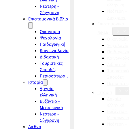
ελληνική
ελληνική
Νεότερη –
Νεότερη –
Σύγχρονη
Σύγχρονη
Επιστημονικά Βιβλία
Επιστημονικά
Οικονομία
Βιβλία
Ψυχολογία
Οικονομία
Παιδαγωγική
Ψυχολογία
Κοινωνιολογία
Παιδαγωγι
Διδακτική
Κοινωνιολ
Τουριστικές
Διδακτική
Σπουδές
Τουριστικέ
Περισσότερα…
Σπουδές
Ιστορία
Περισσότ
Αρχαία
Ιστορία
ελληνική
Αρχαία
Βυζάντιο –
ελληνική
Μεσαιωνική
Βυζάντιο –
Νεότερη –
Μεσαιωνικ
Σύγχρονη
Νεότερη –
Διεθνή