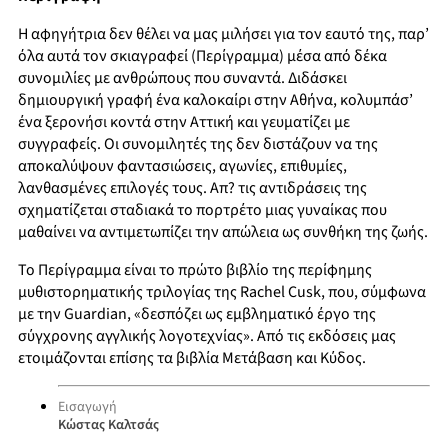
Η αφηγήτρια δεν θέλει να μας μιλήσει για τον εαυτό της, παρ’
όλα αυτά τον σκιαγραφεί (Περίγραμμα) μέσα από δέκα
συνομιλίες με ανθρώπους που συναντά. Διδάσκει
δημιουργική γραφή ένα καλοκαίρι στην Αθήνα, κολυμπάσ’
ένα ξερονήσι κοντά στην Αττική και γευματίζει με
συγγραφείς. Οι συνομιλητές της δεν διστάζουν να της
αποκαλύψουν φαντασιώσεις, αγωνίες, επιθυμίες,
λανθασμένες επιλογές τους. Απ? τις αντιδράσεις της
σχηματίζεται σταδιακά το πορτρέτο μιας γυναίκας που
μαθαίνει να αντιμετωπίζει την απώλεια ως συνθήκη της ζωής.
Το Περίγραμμα είναι το πρώτο βιβλίο της περίφημης
μυθιστορηματικής τριλογίας της Rachel Cusk, που, σύμφωνα
με την Guardian, «δεσπόζει ως εμβληματικό έργο της
σύγχρονης αγγλικής λογοτεχνίας». Από τις εκδόσεις μας
ετοιμάζονται επίσης τα βιβλία Μετάβαση και Κύδος.
Εισαγωγή
Κώστας Καλτσάς