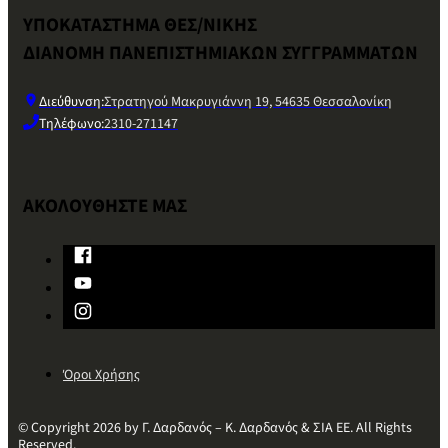
ΥΠΟΚΑΤΑΣΤΗΜΑ ΘΕΣ/ΝΙΚΗΣ
ΔΙΑΝΟΜΗ ΠΑΝΕΠΙΣΤΗΜΙΑΚΩΝ ΣΥΓΓΡΑΜΜΑΤΩΝ
Διεύθυνση:
Στρατηγού Μακρυγιάννη 19, 54635 Θεσσαλονίκη
Τηλέφωνο:
2310-271147
ΑΚΟΛΟΥΘΗΣΤΕ ΜΑΣ
Όροι Χρήσης
© Copyright 2026 by Γ. Δαρδανός – Κ. Δαρδανός & ΣΙΑ ΕΕ. All Rights
Reserved.