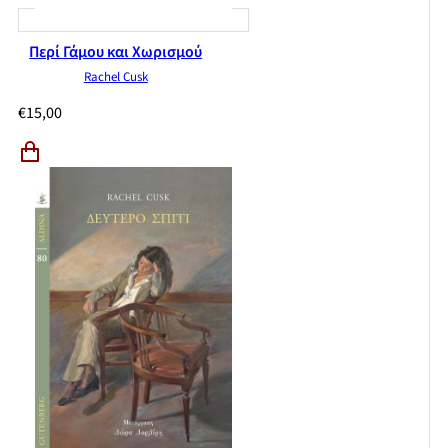
Περί Γάμου και Χωρισμού
Rachel Cusk
€
15,00