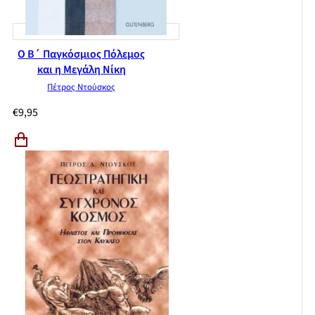
Ο Β΄ Παγκόσμιος Πόλεμος
και η Μεγάλη Νίκη
Πέτρος Ντούσκος
€
9,95