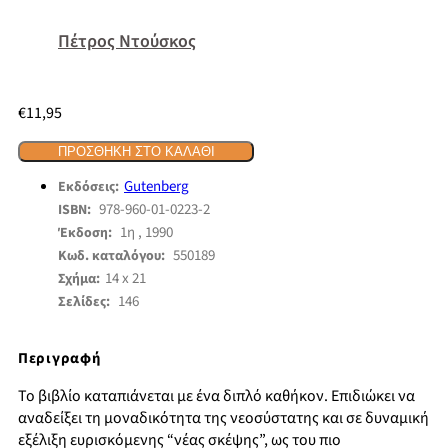
Πέτρος Ντούσκος
€
11,95
ΠΡΟΣΘΉΚΗ ΣΤΟ ΚΑΛΆΘΙ
Gutenberg
Εκδόσεις:
978-960-01-0223-2
ISBN:
1η , 1990
Έκδοση:
550189
Κωδ. καταλόγου:
14 x 21
Σχήμα:
146
Σελίδες:
Περιγραφή
Το βιβλίο καταπιάνεται με ένα διπλό καθήκον. Επιδιώκει να
αναδείξει τη μοναδικότητα της νεοσύστατης και σε δυναμική
εξέλιξη ευρισκόμενης “νέας σκέψης”, ως του πιο