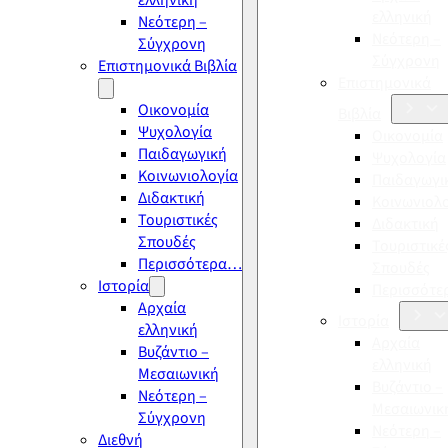
ελληνική
ελληνική
Νεότερη –
Νεότερη –
Σύγχρονη
Σύγχρονη
Επιστημονικά Βιβλία
Επιστημονικά
Οικονομία
Βιβλία
Ψυχολογία
Οικονομία
Παιδαγωγική
Ψυχολογία
Κοινωνιολογία
Παιδαγωγι
Διδακτική
Κοινωνιολ
Τουριστικές
Διδακτική
Σπουδές
Τουριστικέ
Περισσότερα…
Σπουδές
Ιστορία
Περισσότ
Αρχαία
Ιστορία
ελληνική
Αρχαία
Βυζάντιο –
ελληνική
Μεσαιωνική
Βυζάντιο –
Νεότερη –
Μεσαιωνικ
Σύγχρονη
Νεότερη –
Διεθνή