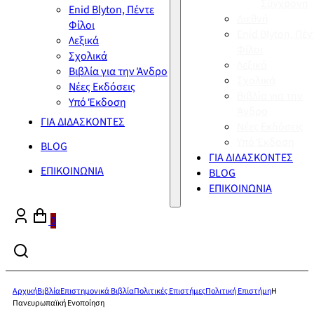
Σύγχρονη
Enid Blyton, Πέντε
Διεθνή
Φίλοι
Enid Blyton, Πέν
Λεξικά
Φίλοι
Σχολικά
Λεξικά
Βιβλία για την Άνδρο
Σχολικά
Νέες Εκδόσεις
Βιβλία για την
Υπό Έκδοση
Άνδρο
ΓΙΑ ΔΙΔΑΣΚΟΝΤΕΣ
Νέες Εκδόσεις
Υπό Έκδοση
BLOG
ΓΙΑ ΔΙΔΑΣΚΟΝΤΕΣ
ΕΠΙΚΟΙΝΩΝΙΑ
BLOG
ΕΠΙΚΟΙΝΩΝΙΑ
0
Αρχική
Βιβλία
Επιστημονικά Βιβλία
Πολιτικές Επιστήμες
Πολιτική Επιστήμη
Η
Πανευρωπαϊκή Ενοποίηση