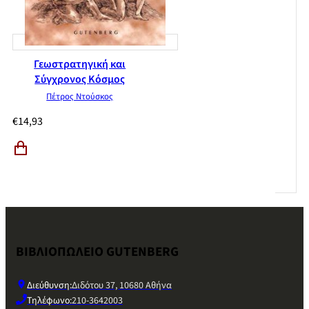
Γεωστρατηγική και
Σύγχρονος Κόσμος
Πέτρος Ντούσκος
€
14,93
ΒΙΒΛΙΟΠΩΛΕΙΟ GUTENBERG
Διεύθυνση:
Διδότου 37, 10680 Αθήνα
Τηλέφωνο:
210-3642003