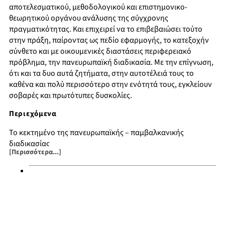
αποτελεσματικού, μεθοδολογικού και επιστημονικο-
θεωρητικού οργάνου ανάλυσης της σύγχρονης
πραγματικότητας. Και επιχειρεί να το επιβεβαιώσει τούτο
στην πράξη, παίροντας ως πεδίο εφαρμογής, το κατεξοχήν
σύνθετο και με οικουμενικές διαστάσεις περιφερειακό
πρόβλημα, την πανευρωπαϊκή διαδικασία. Με την επίγνωση,
ότι και τα δυο αυτά ζητήματα, στην αυτοτέλειά τους το
καθένα και πολύ περισσότερο στην ενότητά τους, εγκλείουν
σοβαρές και πρωτότυπες δυσκολίες.
Περιεχόμενα
Το κεκτημένο της πανευρωπαϊκής – παμβαλκανικής
διαδικασίας
[Περισσότερα...]
Η διαλεκτική της πανευρωπαϊκής – παμβαλκανικής
διαδικασίας σε φάση εντατικοποίησης
Η εικόνα της μελλοντικής Ευρώπης