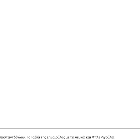
οσταντζόγλου : Το Ταξίδι της Σημαιούλας με τις Λευκές και Μπλε Ριγούλες