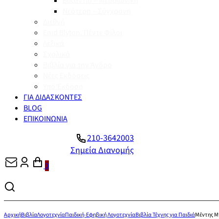
Βυζάντιο – Μεσαιωνική
Νεότερη – Σύγχρονη
Διεθνή
Enid Blyton, Πέντε Φίλοι
Λεξικά
Σχολικά
Βιβλία για την Άνδρο
Νέες Εκδόσεις
Υπό Έκδοση
ΓΙΑ ΔΙΔΑΣΚΟΝΤΕΣ
BLOG
ΕΠΙΚΟΙΝΩΝΙΑ
210-3642003
Σημεία Διανομής
0
Αρχική
Βιβλία
Λογοτεχνία
Παιδική-Εφηβική Λογοτεχνία
Βιβλία Τέχνης για Παιδιά
Μέντης Μπ