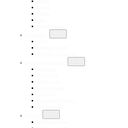
Aldina
Pessoa
Ποίηση
Ίψεν
Περισσότερα…
Φιλοσοφία
Νίτσε
Αρχαία ελληνική
Νεότερη – Σύγχρονη
Επιστημονικά Βιβλία
Οικονομία
Ψυχολογία
Παιδαγωγική
Κοινωνιολογία
Διδακτική
Τουριστικές Σπουδές
Περισσότερα…
Ιστορία
Αρχαία ελληνική