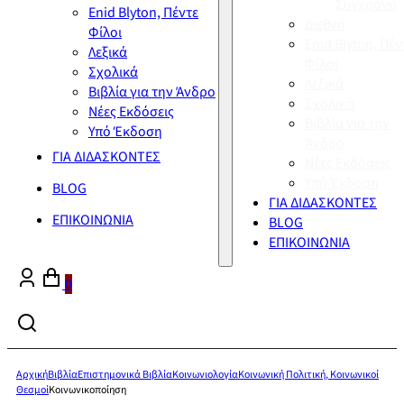
Σύγχρονη
Enid Blyton, Πέντε
Διεθνή
Φίλοι
Enid Blyton, Πέν
Λεξικά
Φίλοι
Σχολικά
Λεξικά
Βιβλία για την Άνδρο
Σχολικά
Νέες Εκδόσεις
Βιβλία για την
Υπό Έκδοση
Άνδρο
ΓΙΑ ΔΙΔΑΣΚΟΝΤΕΣ
Νέες Εκδόσεις
Υπό Έκδοση
BLOG
ΓΙΑ ΔΙΔΑΣΚΟΝΤΕΣ
ΕΠΙΚΟΙΝΩΝΙΑ
BLOG
ΕΠΙΚΟΙΝΩΝΙΑ
0
Αρχική
Βιβλία
Επιστημονικά Βιβλία
Κοινωνιολογία
Κοινωνική Πολιτική, Κοινωνικοί
Θεσμοί
Κοινωνικοποίηση