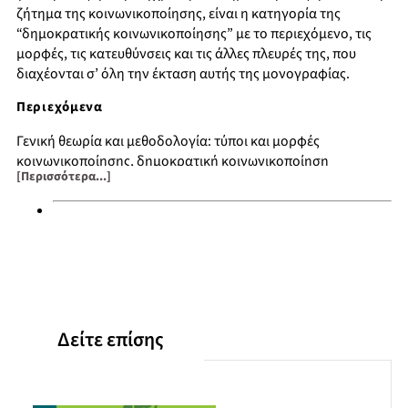
ζήτημα της κοινωνικοποίησης, είναι η κατηγορία της
“δημοκρατικής κοινωνικοποίησης” με το περιεχόμενο, τις
μορφές, τις κατευθύνσεις και τις άλλες πλευρές της, που
διαχέονται σ’ όλη την έκταση αυτής της μονογραφίας.
Περιεχόμενα
Γενική θεωρία και μεθοδολογία: τύποι και μορφές
κοινωνικοποίησης, δημοκρατική κοινωνικοποίηση
[Περισσότερα...]
Η κοινωνικοποίηση στην Ελλάδα: η κοινωνικοποίηση στην
αφετηρία της δεκαετίας του 1980 – Νέα εμπόδια, η
δημοκρατική στροφή στη χώρα και η ανατοποθέτηση του
προβλήματος της κοινωνικοποίησης
Δείτε επίσης