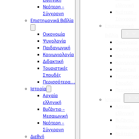
ελληνική
ελληνική
Νεότερη –
Νεότερη –
Σύγχρονη
Σύγχρονη
Επιστημονικά Βιβλία
Επιστημονικά
Οικονομία
Βιβλία
Ψυχολογία
Οικονομία
Παιδαγωγική
Ψυχολογία
Κοινωνιολογία
Παιδαγωγι
Διδακτική
Κοινωνιολ
Τουριστικές
Διδακτική
Σπουδές
Τουριστικέ
Περισσότερα…
Σπουδές
Ιστορία
Περισσότ
Αρχαία
Ιστορία
ελληνική
Αρχαία
Βυζάντιο –
ελληνική
Μεσαιωνική
Βυζάντιο –
Νεότερη –
Μεσαιωνικ
Σύγχρονη
Νεότερη –
Διεθνή