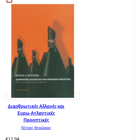
Διαρθρωτικές Αλλαγές και
Ευρω-Ατλαντικές
Προοπτικές
Πέτρος Ντούσκος
€
12,94