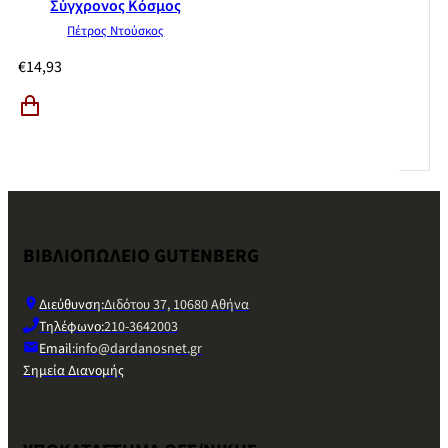
Σύγχρονος Κόσμος
Πέτρος Ντούσκος
€
14,93
ΒΙΒΛΙΟΠΩΛΕΙΟ GUTENBERG
Διεύθυνση:
Διδότου 37, 10680 Αθήνα
Τηλέφωνο:
210-3642003
Email:
info@dardanosnet.gr
Σημεία Διανομής