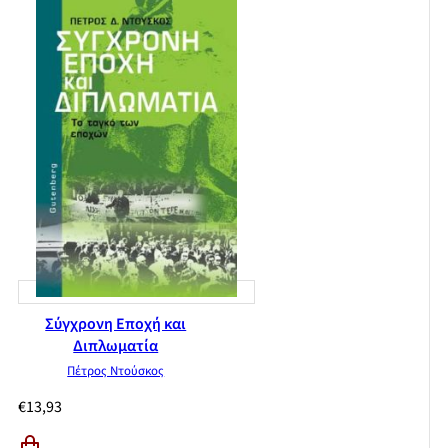
Σύγχρονη Εποχή και
Διπλωματία
Πέτρος Ντούσκος
€
13,93