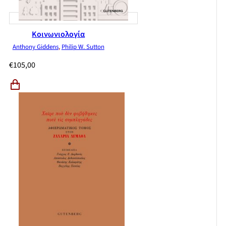
Κοινωνιολογία
Anthony Giddens
,
Philip W. Sutton
€
105,00