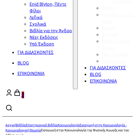
Σύγχρονη
Enid Blyton, Πέντε
Διεθνή
Φίλοι
Enid Blyton, Πέν
Λεξικά
Φίλοι
Σχολικά
Λεξικά
Βιβλία για την Άνδρο
Σχολικά
Νέες Εκδόσεις
Βιβλία για την
Υπό Έκδοση
Άνδρο
ΓΙΑ ΔΙΔΑΣΚΟΝΤΕΣ
Νέες Εκδόσεις
Υπό Έκδοση
BLOG
ΓΙΑ ΔΙΔΑΣΚΟΝΤΕΣ
ΕΠΙΚΟΙΝΩΝΙΑ
BLOG
ΕΠΙΚΟΙΝΩΝΙΑ
0
Αρχική
Βιβλία
Επιστημονικά Βιβλία
Κοινωνιολογία
Εισαγωγή στην Κοινωνιολογία -
Κοινωνιολογική Θεωρία
Εισαγωγή στην Κοινωνιολογία της Φυσικής Αγωγής και του