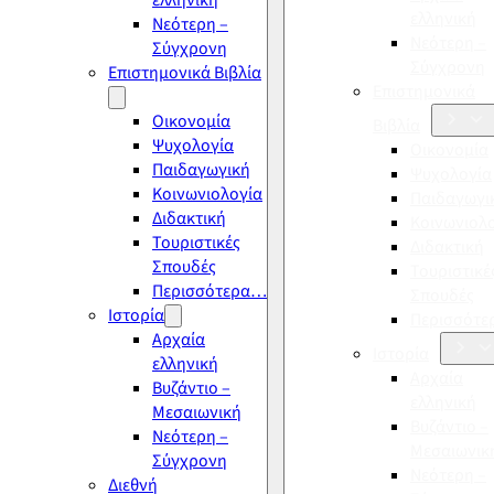
ελληνική
ελληνική
Νεότερη –
Νεότερη –
Σύγχρονη
Σύγχρονη
Επιστημονικά Βιβλία
Επιστημονικά
Οικονομία
Βιβλία
Ψυχολογία
Οικονομία
Παιδαγωγική
Ψυχολογία
Κοινωνιολογία
Παιδαγωγι
Διδακτική
Κοινωνιολ
Τουριστικές
Διδακτική
Σπουδές
Τουριστικέ
Περισσότερα…
Σπουδές
Ιστορία
Περισσότ
Αρχαία
Ιστορία
ελληνική
Αρχαία
Βυζάντιο –
ελληνική
Μεσαιωνική
Βυζάντιο –
Νεότερη –
Μεσαιωνικ
Σύγχρονη
Νεότερη –
Διεθνή