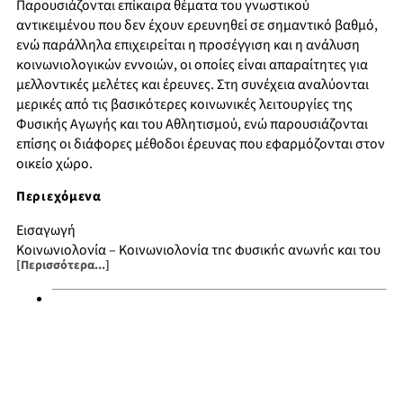
Παρουσιάζονται επίκαιρα θέματα του γνωστικού
αντικειμένου που δεν έχουν ερευνηθεί σε σημαντικό βαθμό,
ενώ παράλληλα επιχειρείται η προσέγγιση και η ανάλυση
κοινωνιολογικών εννοιών, οι οποίες είναι απαραίτητες για
μελλοντικές μελέτες και έρευνες. Στη συνέχεια αναλύονται
μερικές από τις βασικότερες κοινωνικές λειτουργίες της
Φυσικής Αγωγής και του Αθλητισμού, ενώ παρουσιάζονται
επίσης οι διάφορες μέθοδοι έρευνας που εφαρμόζονται στον
οικείο χώρο.
Περιεχόμενα
Εισαγωγή
Κοινωνιολογία – Κοινωνιολογία της φυσικής αγωγής και του
[Περισσότερα...]
αθλητισμού
Η εξέλιξη της κοινωνιολογίας της φυσικής αγωγής και του
αθλητισμού
Νέες κατευθύνσεις της κοινωνιολογικής έρευνας της φυσικής
αγωγής και του αθλητισμού
Κοινωνικές λειτουργίες της φυσικής αγωγής και του
αθλητισμού