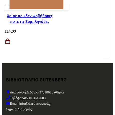
Χαίρε που δεν Φοβήθηκες
ποτέ τις Συμπληγάδες
€
14,00
ΒΙΒΛΙΟΠΩΛΕΙΟ GUTENBERG
Διεύθυνση:
Διδότου 37, 10680 Αθήνα
Τηλέφωνο:
210-3642003
Email:
info@dardanosnet.gr
Σημεία Διανομής