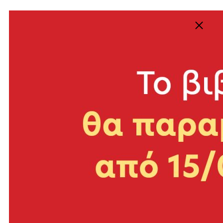
31.Η ζωή ως τραυματισμένη μνήμη. Δεκαπέντε διηγήματα με
ισάριθμες δραματικές ανθρώπινες ιστορίες
Ανδρέας Μήτσου, Η ελεημοσύνη των γυναικών. Διηγήματα,
Αθήνα, Εκδόσεις Καστανιώτη 2009.
32.Πάντα στο τέλος η τέχνη νικά. Μια αλληγορική νουβέλα
για τη σχέση τέχνης και εξουσίας
Μένης Κουμανταρέας, Σ’ ένα στρατόπεδο άκρη στην ερημιά,
Αθήνα, Κέδρος 2009.
33.Η ξεχασμένη ιστορία διαρκώς παρούσα. Γύρω από τον
αφανισμό των Ελλήνων Εβραίων και τον Εμφύλιο
Νίκος Δαββέτας, Η Εβραία νύφη, Αθήνα, Κέδρος 2009.
34.«Η δικιά μας λήθη είναι η κόλαση». Τα τελευταία οκτώ
αφηγήματα του Χατζητάτση
Τάσος Χατζητάτσης, Ακροτελεύτιοι Εσπερινοί, Αθήνα,
Εκδόσεις Πόλις 2009.
35.Το πορτρέτο του καλλιτέχνη μεταξύ ζωής και θανάτου. Το
νέο, πιθανόν μεταιχμιακό, μυθιστόρημα του Σταμάτη
Αλέξης Σταμάτης, Σκότωσε ό,τι αγαπάς. Μυθιστόρημα,