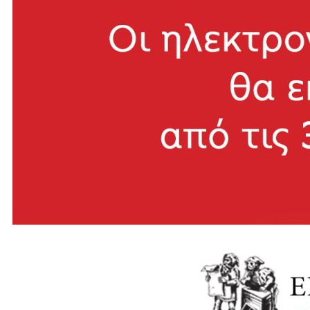
Αθήνα, Εκδόσεις Καστανιώτη 2009.
36.Τα βουβά αισθήματα σκοτώνουν κατά λάθος. Ένας
καθρέφτης του θολού ψυχισμού των σημερινών
τριαντάρηδων
Θανάσης Χειμωνάς, Δεν την αγαπάω πια, Αθήνα, Εκδόσεις
Πατάκη 2010.
37.«Η αγάπη, αυτό είναι που μας λείπει». Το μυθιστορηματικό
χρονικό μιας γενιάς που μεγάλωσε
Θεόδωρος Γρηγοριάδης, Ο παλαιστής και ο δερβίσης.
Μυθιστόρημα, Αθήνα, Εκδόσεις Πατάκη 2010.
38.Ο Παπαδιαμάντης σήμερα. Η εκκρεμής ταυτότητά μας,
ανάμεσα στην Ανατολή και τη Δύση
39.«Ο καθένας κουβαλάει το σακί του». Η τραγική ιστορία
μιας μάνας και του γιου της
Ιωάννα Καρυστιάνη, Τα σακιά. Μυθιστόρημα, Αθήνα,
Εκδόσεις Καστανιώτη 2010.