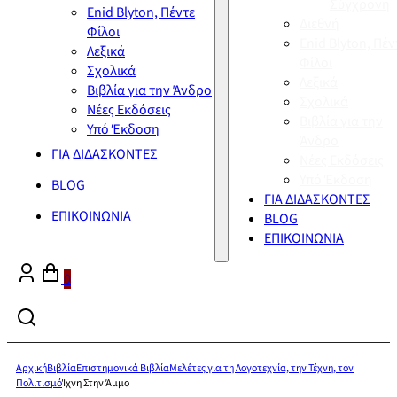
Σύγχρονη
Enid Blyton, Πέντε
Διεθνή
Φίλοι
Enid Blyton, Πέν
Λεξικά
Φίλοι
Σχολικά
Λεξικά
Βιβλία για την Άνδρο
Σχολικά
Νέες Εκδόσεις
Βιβλία για την
Υπό Έκδοση
Άνδρο
ΓΙΑ ΔΙΔΑΣΚΟΝΤΕΣ
Νέες Εκδόσεις
Υπό Έκδοση
BLOG
ΓΙΑ ΔΙΔΑΣΚΟΝΤΕΣ
ΕΠΙΚΟΙΝΩΝΙΑ
BLOG
ΕΠΙΚΟΙΝΩΝΙΑ
0
Αρχική
Βιβλία
Επιστημονικά Βιβλία
Μελέτες για τη Λογοτεχνία, την Τέχνη, τον
Πολιτισμό
Ίχνη Στην Άμμο