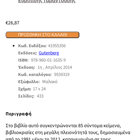
Ευριπίδης Γαραντούδης
€
26,87
ΠΡΟΣΘΉΚΗ ΣΤΟ ΚΑΛΆΘΙ
41955356
Κωδ. Ευδόξου:
Gutenberg
Εκδόσεις:
978-960-01-1635-9
ISBN:
1η , Απρίλιος 2014
Έκδοση:
9559319
Κωδ. καταλόγου:
Μαλακό
Εξώφυλλο:
17 x 24
Σχήμα:
433
Σελίδες:
Περιγραφή
Στο βιβλίο αυτό συγκεντρώνονται 85 σύντομα κείμενα,
βιβλιοκρισίες στη μεγάλη πλειονότητά τους, δημοσιευμένα
από το 1991 μέχρι το 2012, κατανεμημένα σε τρεις