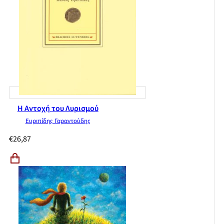
Ο Δημήτρης Καλοκύρης διαβάζει Εμμανουήλ Ροΐδη, Αθήνα,
Ελληνικά Γράμματα 2005.
8.Γυναικείος ύμνος στην «ομοφυλόφιλη ευτυχία». Ένα
αθησαύριστο (και σχεδόν μοναδικό) εύρημα της ερωτικής
μας πεζογραφίας
Ντόρα Ρωζέττη, Η ερωμένη της, Επιμέλεια-επίμετρο:
Χριστίνα Ντουνιά, Αθήνα, Μεταίχμιο 2005.
9.Με το διαβατήριο της ιστορίας-ανοικτής πληγής. Ένα
Η Αντοχή του Λυρισμού
αφήγημα με θέμα την επίσκεψη ενός πρόσφυγα στα
Ευριπίδης Γαραντούδης
κατεχόμενα
Γεώργιος Χαριτωνίδης, Με διαβατήριο και βίζα μιας μέρας,
€
26,87
Αθήνα, Κέδρος 2006.
10.Η Κομίχλια είναι εδώ. Ένα επιτυχημένο μυθιστόρημα με
θέμα τη συγγραφική αποτυχία
Κοσμάς Χαρπαντίδης, Τα δώρα του πανικού, Αθήνα, Κέδρος
2006.
11.Μια ανάποδη αποκάλυψη. Μια οργισμένη λογοτεχνική