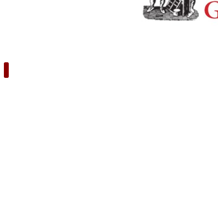
40.Με παρθένα λογοτεχνική ματιά. Δεκατρία εφηβικά
διηγήματα με θέμα τη ζωή
12 + 1 μικροί συγγραφείς. Βραβευμένα διηγήματα με αφορμή
την ανάγνωση του βιβλίου της Άλκης Ζέη Ο ψεύτης παππούς,
Αθήνα, Κέδρος – Εκπαίδευση 2008.
41.«Ο συγγραφέας έχει για ψωμί τις λέξεις», αλλά χρειάζεται
και τον άνθρωπό του. Ένα μυθιστόρημα για τη σχέση ζωής
και τέχνης και τη διαφορετικότητα
Ευγενία Φακίνου, Οδυσσέας και Μπλουζ, Αθήνα, Εκδόσεις
Καστανιώτη 2010.
Β. ΠΟΙΗΣΗ
1.Στις καταβολές της ποιητικής ωριμότητας. Για την ποίηση
της Κικής Δημουλά
Κική Δημουλά, Έρεβος, Αθήνα, Στιγμή 1990. Κική Δημουλά,
Ερήμην, Αθήνα, Στιγμή 1990. Κική Δημουλά, Επί τα ίχνη,
Αθήνα, Στιγμή 1990.
2.«Τικ-τακ ωρολογίου»
Γεωργίου Δροσίνη, Άπαντα. Τόμος πρώτος. Ποίηση (1880-
1902), Τόμος δεύτερος. Ποίηση (1903-1922), Τόμος τρίτος.