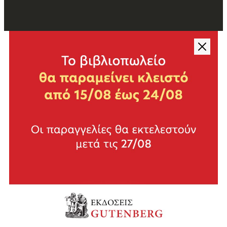
διαβαστεί σήμερα το πρώτο μυθιστόρημα του Χωμενίδη
Χ. Α. Χωμενίδης, Το σοφό παιδί, Αθήνα, Εκδόσεις Πατάκη
2008.
28.Ο σκοτεινός κόσμος των πραγματικών και υπαρξιακών
ναυαγίων. Ένα ακόμη δεξιοτεχνικό και πολύπτυχο αφήγημα
του Νόλλα
Δημήτρης Νόλλας, Ναυαγίων πλάσματα, Αθήνα, Εκδόσεις
Κέδρος 2009.
29.Άνθρωποι περιπλανώμενοι στη σκληρή ζωή τους. Είκοσι
επτά διηγήματα για ισάριθμα ανθρώπινα δράματα
Μαρία Κουγιουμτζή, Άγριο βελούδο. Διηγήματα, Αθήνα,
Εκδόσεις Καστανιώτη 2008.
30.Η πατρίδα ως πληγή που χαίνει. Μια μαρτυρία της πικρής
παιδικής ζωής στην Κύπρο του ’50
Λεύκιος Ζαφειρίου, Οι συμμορίτες. Αναθεωρημένη έκδοση,
Επιμέλεια, σχόλια Αλέξης Ζήρας, Αθήνα, Εκδόσεις
Γαβριηλίδης 2009.