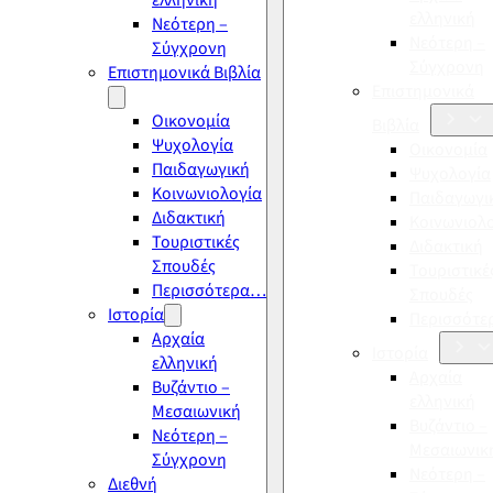
ελληνική
ελληνική
Νεότερη –
Νεότερη –
Σύγχρονη
Σύγχρονη
Επιστημονικά Βιβλία
Επιστημονικά
Οικονομία
Βιβλία
Ψυχολογία
Οικονομία
Παιδαγωγική
Ψυχολογία
Κοινωνιολογία
Παιδαγωγι
Διδακτική
Κοινωνιολ
Τουριστικές
Διδακτική
Σπουδές
Τουριστικέ
Περισσότερα…
Σπουδές
Ιστορία
Περισσότ
Αρχαία
Ιστορία
ελληνική
Αρχαία
Βυζάντιο –
ελληνική
Μεσαιωνική
Βυζάντιο –
Νεότερη –
Μεσαιωνικ
Σύγχρονη
Νεότερη –
Διεθνή