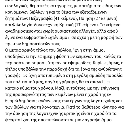
ειδολογικές-θεματικές κατηγορίες, με κριτήριο το είδος των
κρινόμενων βιβλίων ή και το θέμα των εξεταζόμενων
ζητημάτων: Πεζογραφία (41 κείμενα), Ποίηση (27 κείμενα)
και Φιλολογία-Λογοτεχνική Κριτική (17 κείμενα). Τα κείμενα
αναδημοσιεύονται χωρίς ουσιαστικές αλλαγές, αλλά αφού
έγινε ένα εκφραστικό «χτένισμα», σε σχέση με τη μορφή των
πρώτων δημοσιεύσεών τους.
Ο μεταφορικός τίτλος του βιβλίου, Ίχνη στην άμμο,
υποδηλώνει την εφήμερη φύση των κειμένων του, καθώς τα
περισσότερα δημοσιεύτηκαν σε εφημερίδες. Κυρίως, όμως, ο
τίτλος υποβάλλει την παραδοχή ότι τα έργα της ανθρώπινης
γραφής, ως ίχνη αποτυπωμένα στη μεγάλη αμμώδη παραλία
του πολιτισμού μας, αργά ή γρήγορα, θα τα απαλείψει
κάποιο κύμα του χρόνου. Μαζί, εντούτοις, με την επίγνωση
της προσωρινότητας των κειμένων μένει η χαρά της εν
θερμώ δημόσιας ανάγνωσης των έργων της λογοτεχνίας και
των βιβλίων για τη λογοτεχνία. Γιατί το βαθύτερο κίνητρο για
την άσκηση της λογοτεχνικής κριτικής είναι η χαρά ότι τα
φθαρτά ίχνη της αποτυπώνονται σε μιαν άγραφη άμμο.