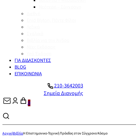
Βυζάντιο – Μεσαιωνική
Νεότερη – Σύγχρονη
Διεθνή
Enid Blyton, Πέντε Φίλοι
Λεξικά
Σχολικά
Βιβλία για την Άνδρο
Νέες Εκδόσεις
Υπό Έκδοση
ΓΙΑ ΔΙΔΑΣΚΟΝΤΕΣ
BLOG
ΕΠΙΚΟΙΝΩΝΙΑ
210-3642003
Σημεία Διανομής
0
Αρχική
Βιβλία
Η Επιστημονικο-Τεχνική Πρόοδος στον Σύγχρονο Κόσμο