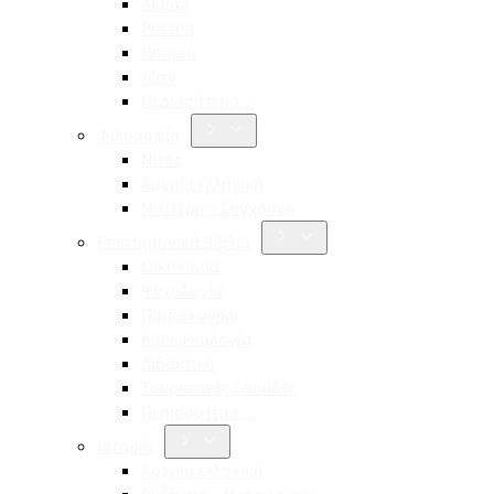
Aldina
Pessoa
Ποίηση
Ίψεν
Περισσότερα…
Φιλοσοφία
Νίτσε
Αρχαία ελληνική
Νεότερη – Σύγχρονη
Επιστημονικά Βιβλία
Οικονομία
Ψυχολογία
Παιδαγωγική
Κοινωνιολογία
Διδακτική
Τουριστικές Σπουδές
Περισσότερα…
Ιστορία
Αρχαία ελληνική