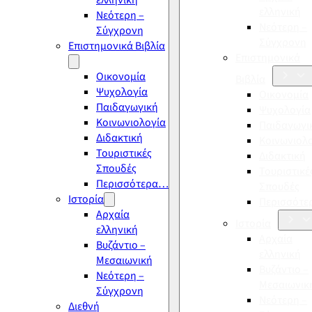
ελληνική
ελληνική
Νεότερη –
Νεότερη –
Σύγχρονη
Σύγχρονη
Επιστημονικά Βιβλία
Επιστημονικά
Οικονομία
Βιβλία
Ψυχολογία
Οικονομία
Παιδαγωγική
Ψυχολογία
Κοινωνιολογία
Παιδαγωγι
Διδακτική
Κοινωνιολ
Τουριστικές
Διδακτική
Σπουδές
Τουριστικέ
Περισσότερα…
Σπουδές
Ιστορία
Περισσότ
Αρχαία
Ιστορία
ελληνική
Αρχαία
Βυζάντιο –
ελληνική
Μεσαιωνική
Βυζάντιο –
Νεότερη –
Μεσαιωνικ
Σύγχρονη
Νεότερη –
Διεθνή