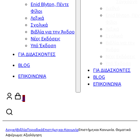
Σύγχρονη
Enid Blyton, Πέντε
Διεθνή
Φίλοι
Enid Blyton, Πέν
Λεξικά
Φίλοι
Σχολικά
Λεξικά
Βιβλία για την Άνδρο
Σχολικά
Νέες Εκδόσεις
Βιβλία για την
Υπό Έκδοση
Άνδρο
ΓΙΑ ΔΙΔΑΣΚΟΝΤΕΣ
Νέες Εκδόσεις
Υπό Έκδοση
BLOG
ΓΙΑ ΔΙΔΑΣΚΟΝΤΕΣ
ΕΠΙΚΟΙΝΩΝΙΑ
BLOG
ΕΠΙΚΟΙΝΩΝΙΑ
0
Αρχική
Βιβλία
Περιοδικά
Επιστήμη και Κοινωνία
Επιστήμη και Κοινωνία. Θεματικό
Αφιέρωμα: Αξιολόγηση