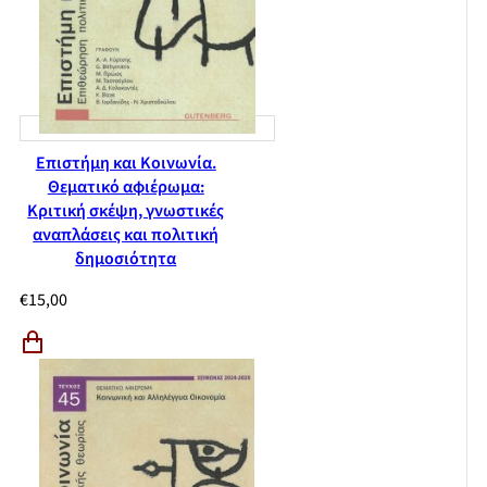
Δημήτρης Χριστόπουλος, Ποιος είναι έλληνας πολίτης. Το
καθεστώς ιθαγένειας από την ίδρυση του ελληνικού κράτους
ως τις αρχές του 21ου αιώνα
Δεοντολογία και διαδικασίες δημοσίευσης
Publication ethics and publication malpractice statement
Επιστήμη και Κοινωνία.
Θεματικό αφιέρωμα:
Κριτική σκέψη, γνωστικές
αναπλάσεις και πολιτική
δημοσιότητα
€
15,00