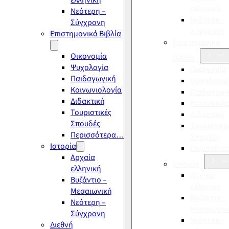
ελληνική
ελληνική
Νεότερη –
Νεότερη –
Σύγχρονη
Σύγχρονη
Επιστημονικά Βιβλία
Επιστημονικά
Οικονομία
Βιβλία
Ψυχολογία
Οικονομία
Παιδαγωγική
Ψυχολογία
Κοινωνιολογία
Παιδαγωγι
Διδακτική
Κοινωνιολ
Τουριστικές
Διδακτική
Σπουδές
Τουριστικέ
Περισσότερα…
Σπουδές
Ιστορία
Περισσότ
Αρχαία
Ιστορία
ελληνική
Αρχαία
Βυζάντιο –
ελληνική
Μεσαιωνική
Βυζάντιο –
Νεότερη –
Μεσαιωνικ
Σύγχρονη
Νεότερη –
Διεθνή