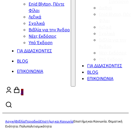
Σύγχρονη
Enid Blyton, Πέντε
Διεθνή
Φίλοι
Enid Blyton, Πέν
Λεξικά
Φίλοι
Σχολικά
Λεξικά
Βιβλία για την Άνδρο
Σχολικά
Νέες Εκδόσεις
Βιβλία για την
Υπό Έκδοση
Άνδρο
ΓΙΑ ΔΙΔΑΣΚΟΝΤΕΣ
Νέες Εκδόσεις
Υπό Έκδοση
BLOG
ΓΙΑ ΔΙΔΑΣΚΟΝΤΕΣ
ΕΠΙΚΟΙΝΩΝΙΑ
BLOG
ΕΠΙΚΟΙΝΩΝΙΑ
0
Αρχική
Βιβλία
Περιοδικά
Επιστήμη και Κοινωνία
Επιστήμη και Κοινωνία. Θεματική
Ενότητα: Πολυπολιτισμικότητα