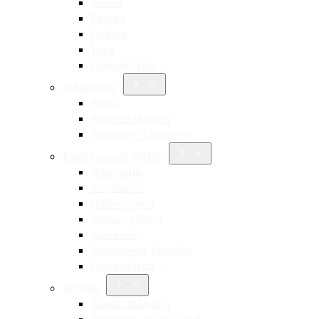
Aldina
Pessoa
Ποίηση
Ίψεν
Περισσότερα…
Φιλοσοφία
Νίτσε
Αρχαία ελληνική
Νεότερη – Σύγχρονη
Επιστημονικά Βιβλία
Οικονομία
Ψυχολογία
Παιδαγωγική
Κοινωνιολογία
Διδακτική
Τουριστικές Σπουδές
Περισσότερα…
Ιστορία
Αρχαία ελληνική