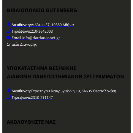
ΒΙΒΛΙΟΠΩΛΕΙΟ GUTENBERG
Διεύθυνση:
Διδότου 37, 10680 Αθήνα
Τηλέφωνο:
210-3642003
Email:
info@dardanosnet.gr
Σημεία Διανομής
ΥΠΟΚΑΤΑΣΤΗΜΑ ΘΕΣ/ΝΙΚΗΣ
ΔΙΑΝΟΜΗ ΠΑΝΕΠΙΣΤΗΜΙΑΚΩΝ ΣΥΓΓΡΑΜΜΑΤΩΝ
Διεύθυνση:
Στρατηγού Μακρυγιάννη 19, 54635 Θεσσαλονίκη
Τηλέφωνο:
2310-271147
ΑΚΟΛΟΥΘΗΣΤΕ ΜΑΣ