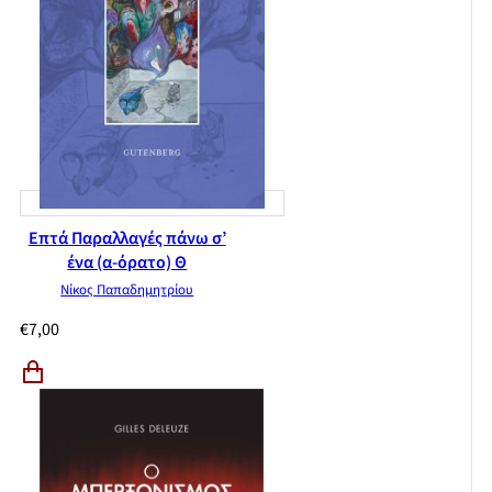
Επτά Παραλλαγές πάνω σ’
ένα (α-όρατο) Θ
Νίκος Παπαδημητρίου
€
7,00