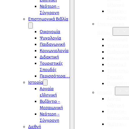
ελληνική
ελληνική
Νεότερη –
Νεότερη –
Σύγχρονη
Σύγχρονη
Επιστημονικά Βιβλία
Επιστημονικά
Οικονομία
Βιβλία
Ψυχολογία
Οικονομία
Παιδαγωγική
Ψυχολογία
Κοινωνιολογία
Παιδαγωγι
Διδακτική
Κοινωνιολ
Τουριστικές
Διδακτική
Σπουδές
Τουριστικέ
Περισσότερα…
Σπουδές
Ιστορία
Περισσότ
Αρχαία
Ιστορία
ελληνική
Αρχαία
Βυζάντιο –
ελληνική
Μεσαιωνική
Βυζάντιο –
Νεότερη –
Μεσαιωνικ
Σύγχρονη
Νεότερη –
Διεθνή