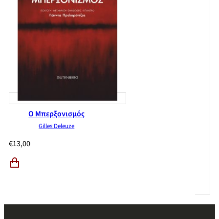
Ο Μπερξονισμός
Gilles Deleuze
€
13,00