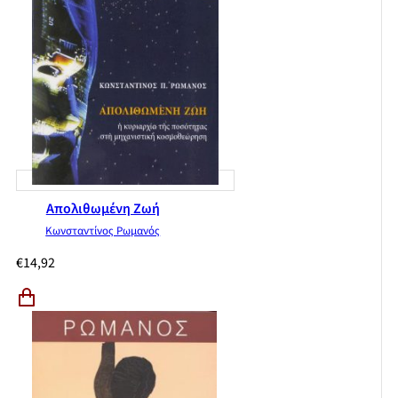
Ιδιομορφίες της υλικής αιτιακής δράσης
Ελευθερία του μη-εγώ;
Απολιθωμένη Ζωή
Κωνσταντίνος Ρωμανός
€
14,92