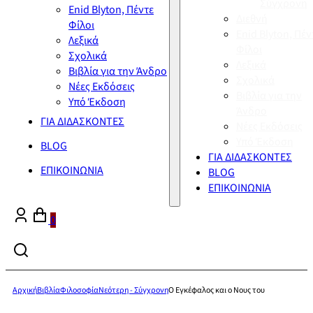
Σύγχρονη
Enid Blyton, Πέντε
Διεθνή
Φίλοι
Enid Blyton, Πέν
Λεξικά
Φίλοι
Σχολικά
Λεξικά
Βιβλία για την Άνδρο
Σχολικά
Νέες Εκδόσεις
Βιβλία για την
Υπό Έκδοση
Άνδρο
ΓΙΑ ΔΙΔΑΣΚΟΝΤΕΣ
Νέες Εκδόσεις
Υπό Έκδοση
BLOG
ΓΙΑ ΔΙΔΑΣΚΟΝΤΕΣ
ΕΠΙΚΟΙΝΩΝΙΑ
BLOG
ΕΠΙΚΟΙΝΩΝΙΑ
0
Αρχική
Βιβλία
Φιλοσοφία
Νεότερη - Σύγχρονη
Ο Εγκέφαλος και ο Νους του